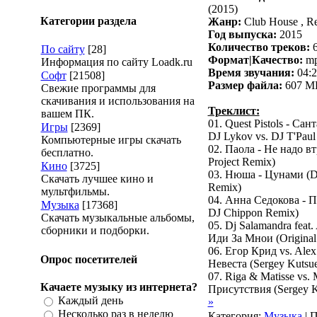
(2015)
Категории раздела
Жанр:
Club House , R
Год выпуска:
2015
Количество треков:
6
По сайту
[28]
Формат|Качество:
mp
Информация по сайту Loadk.ru
Время звучания:
04:2
Софт
[21508]
Размер файла:
607 M
Свежие программы для
скачивания и использования на
Треклист:
вашем ПК.
01. Quest Pistols - Cан
Игры
[2369]
DJ Lykov vs. DJ T'Paul
Компьютерные игры скачать
02. Паола - Не надо вт
бесплатно.
Project Remix)
Кино
[3725]
03. Нюша - Цунами (D
Скачать лучшее кино и
Remix)
мультфильмы.
04. Анна Седокова - П
Музыка
[17368]
DJ Chippon Remix)
Скачать музыкальные альбомы,
05. Dj Salamandra feat.
сборники и подборки.
Иди За Мнои (Original
06. Егор Крид vs. Ale
Опрос посетителей
Невеста (Sergey Kutsu
07. Riga & Matisse vs.
Качаете музыку из интернета?
Присутствия (Sergey 
Каждый день
»
Несколько раз в неделю
Категория:
Музыка
| 