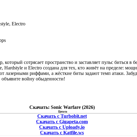
tyle, Electro
bps
ар, который сотрясает пространство и заставляет пульс биться в 
, Hardstyle и Electro создана для тех, кто живёт на пределе: мо
ют лазерными риффами, а жёсткие биты задают темп атаки. Забу
и объявите войну обыденности!
Скачать: Sonic Warfare (2026)
Цитата
Скачать с Turbobit.net
Скачать с Gigapeta.com
Скачать с Uploady.io
Скачать с Katfile.ws