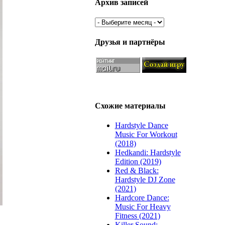
Архив записей
Друзья и партнёры
Схожие материалы
Hardstyle Dance
Music For Workout
(2018)
Hedkandi: Hardstyle
Edition (2019)
Red & Black:
Hardstyle DJ Zone
(2021)
Hardcore Dance:
Music For Heavy
Fitness (2021)
Killer Sound: