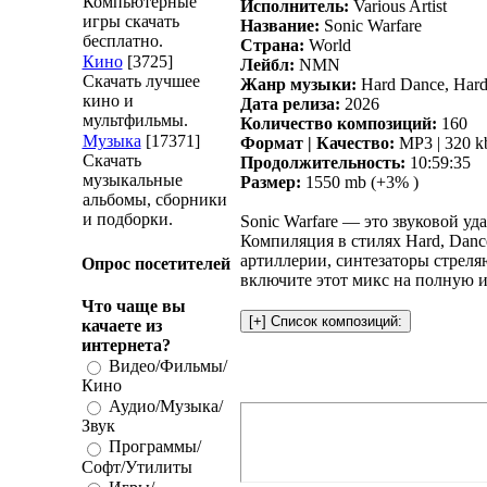
Компьютерные
Исполнитель:
Various Artist
игры скачать
Название:
Sonic Warfare
бесплатно.
Страна:
World
Кино
[3725]
Лейбл:
NMN
Скачать лучшее
Жанр музыки:
Hard Dance, Hards
кино и
Дата релиза:
2026
мультфильмы.
Количество композиций:
160
Музыка
[17371]
Формат | Качество:
MP3 | 320 k
Скачать
Продолжительность:
10:59:35
музыкальные
Размер:
1550 mb (+3% )
альбомы, сборники
и подборки.
Sonic Warfare — это звуковой уд
Компиляция в стилях Hard, Dance
артиллерии, синтезаторы стреля
Опрос посетителей
включите этот микс на полную 
Что чаще вы
качаете из
интернета?
Видео/Фильмы/
Кино
Аудио/Музыка/
Звук
Программы/
Софт/Утилиты