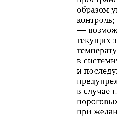
образом 
контроль;
— возмож
текущих 
температ
в системн
и послед
предупре
в случае
пороговых
при жела