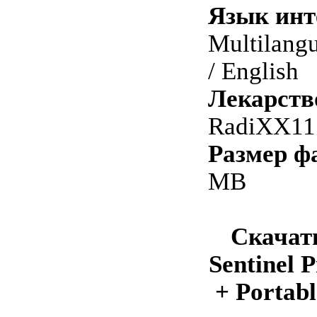
Язык инт
Multilang
/ English
Лекарств
RadiXX11 
Размер ф
MB
Скачат
Sentinel P
+ Portabl