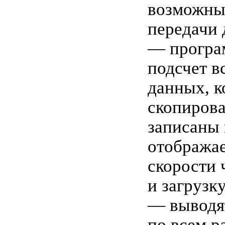
возможны
передачи 
— програ
подсчет в
данных, к
скопиров
записаны 
отобража
скорости 
и загрузк
— выводя
по всем р