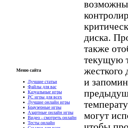
возможный
контроли
критическ
диска. Пр
также ото
текущую 
жесткого 
Меню сайта
и запомин
Лучшие статьи
Файлы для вас
предыдущ
Казуальные игры
PC игры для всех
температу
Лучшие онлайн игры
Браузерные игры
Азартные онлайн игры
могут исп
Видео - смотреть онлайн
Тесты онлайн
чтобы пр
Ссылки для всех