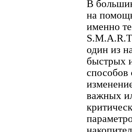
В большин
на помощ
именно т
S.M.A.R.T.
один из н
быстрых 
способов 
изменени
важных и
критичес
параметр
накопител