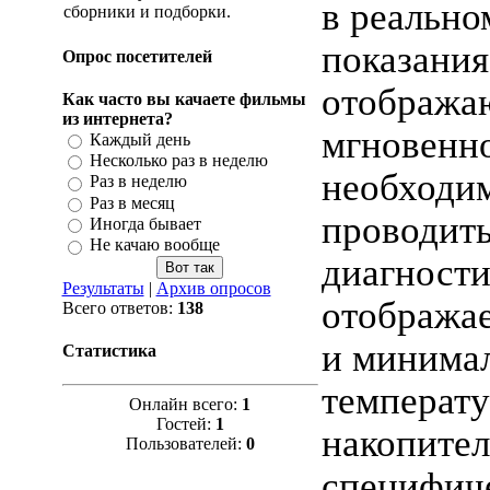
в реально
сборники и подборки.
показания
Опрос посетителей
отобража
Как часто вы качаете фильмы
из интернета?
мгновенно
Каждый день
Несколько раз в неделю
необходи
Раз в неделю
Раз в месяц
проводит
Иногда бывает
Не качаю вообще
диагности
Результаты
|
Архив опросов
отобража
Всего ответов:
138
и минима
Статистика
температ
Онлайн всего:
1
Гостей:
1
накопител
Пользователей:
0
специфич