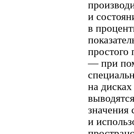
производ
и состоян
в процен
показател
простого 
— при по
специаль
на дисках
выводятс
значения 
и использ
пространс