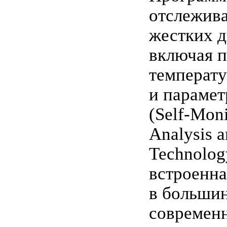
отслежива
жестких д
включая п
температ
и парамет
(Self-Moni
Analysis a
Technolog
встроенна
в больши
современ