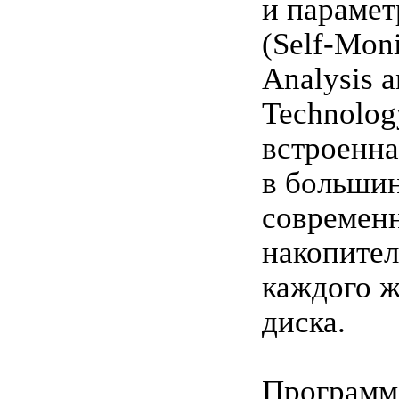
и парамет
(Self-Moni
Analysis a
Technolog
встроенна
в больши
современ
накопител
каждого ж
диска.
Программ