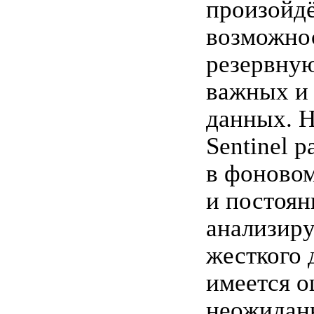
произойдё
возможнос
резервну
важных и
данных. H
Sentinel р
в фоново
и постоян
анализиру
жесткого 
имеется о
неожидан