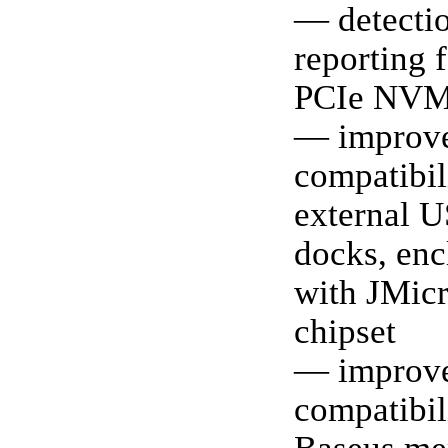
— detecti
reporting
PCIe NVM
— improv
compatibil
external U
docks, enc
with JMic
chipset
— improv
compatibil