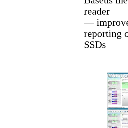
Baseus me
reader
— improve
reporting
SSDs