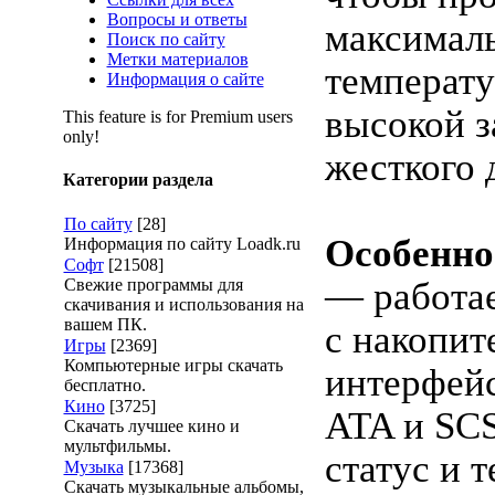
Вопросы и ответы
максимал
Поиск по сайту
Метки материалов
температу
Информация о сайте
высокой з
This feature is for Premium users
only!
жесткого 
Категории раздела
По сайту
[28]
Особенно
Информация по сайту Loadk.ru
Софт
[21508]
Свежие программы для
— работа
скачивания и использования на
вашем ПК.
с накопит
Игры
[2369]
Компьютерные игры скачать
интерфейс
бесплатно.
Кино
[3725]
ATA и SCS
Скачать лучшее кино и
мультфильмы.
статус и 
Музыка
[17368]
Скачать музыкальные альбомы,