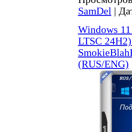
SamDel
| Да
Windows 11 
LTSC 24H2) 
SmokieBlahB
(RUS/ENG)