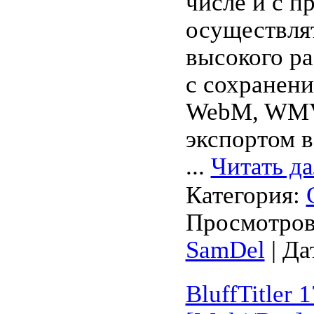
числе и с п
осуществлят
высокого р
с сохранен
WebM, WMV
экспортом 
...
Читать д
Категория:
Просмотров:
SamDel
| Да
BluffTitler 1