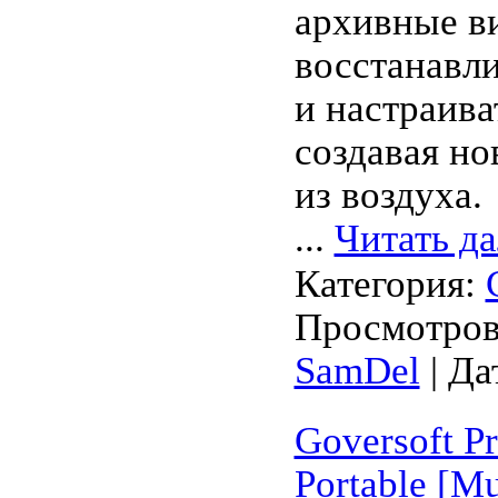
архивные ви
восстанавл
и настраива
создавая н
из воздуха.
...
Читать д
Категория:
Просмотров:
SamDel
| Да
Goversoft Pr
Portable [Mu