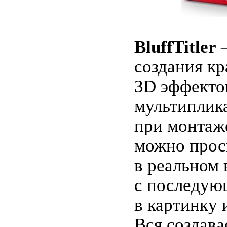
BluffTitler
—
создания к
3D эффекто
мультиплик
при монтаже
можно прос
в реальном
с последую
в картинку 
Вся создав