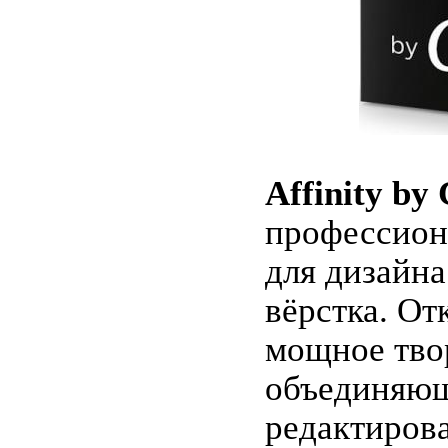
Affinity by
профессион
для дизайна
вёрстка. От
мощное тво
объединяющ
редактирова