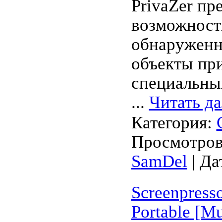
PrivaZer пр
возможность
обнаруженн
объекты пр
специальны
...
Читать д
Категория:
Просмотров:
SamDel
| Да
Screenpresso
Portable [Mu