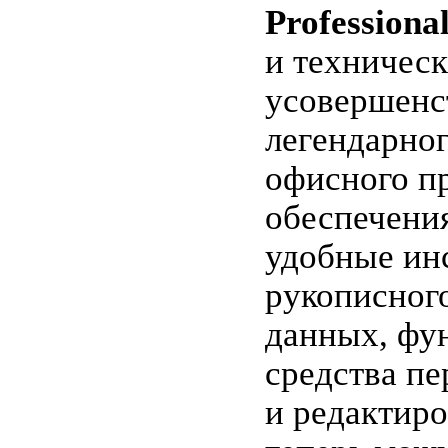
Professiona
и техничес
усовершенс
легендарно
офисного п
обеспечени
удобные ин
рукописного
данных, фу
средства пе
и редактиро