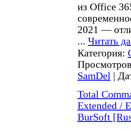
из Office 36
современное
2021 — отл
...
Читать д
Категория:
Просмотров:
SamDel
| Да
Total Comma
Extended / E
BurSoft [Ru