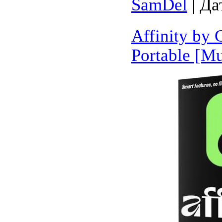
SamDel
| Да
Affinity by 
Portable [Mu