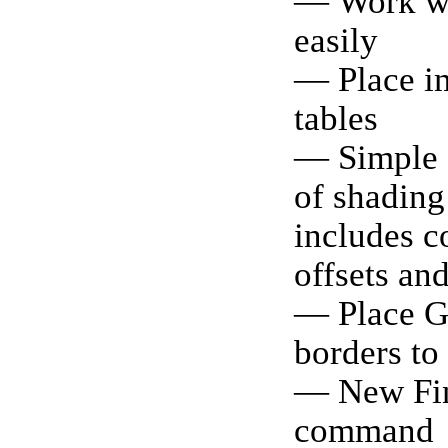
— Work wi
easily
— Place i
tables
— Simple 
of shading 
includes c
offsets an
— Place G
borders to 
— New Fin
command