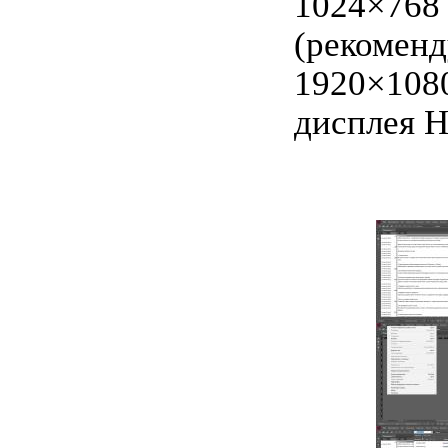
1024×768
(рекоменд
1920×1080
дисплея H