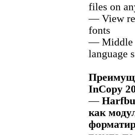
files on a
— View re
fonts
— Middle 
language s
Преимуще
InCopy 2
—
Harfbu
как моду
форматир