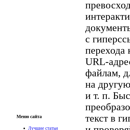
превосхо
интеракт
документ
с гиперсс
перехода
URL-адре
файлам, д
на другую
и т. п. Бы
преобраз
текст в г
Меню сайта
и проверя
Лучшие статьи