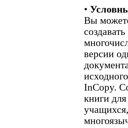
•
Условны
Вы может
создавать
многочис
версии од
документа
исходного
InCopy. С
книги для
учащихся
многоязы