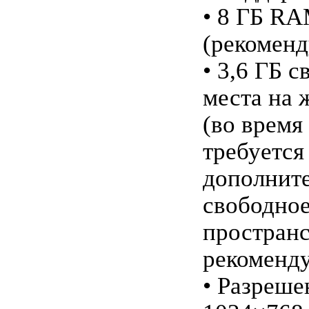
• 8 ГБ R
(рекоменд
• 3,6 ГБ 
места на 
(во время
требуется
дополнит
свободно
пространс
рекоменд
• Разреше