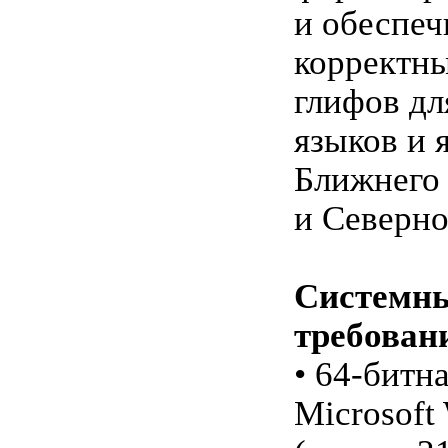
и обеспеч
корректн
глифов дл
языков и 
Ближнего
и Северн
Системн
требован
• 64-битн
Microsoft