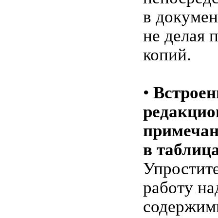
в докумен
не делая 
копий.
•
Встрое
редакци
примеча
в таблиц
Упростит
работу на
содержим