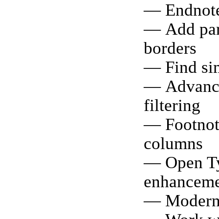
— Endnote
— Add pa
borders
— Find sim
— Advance
filtering
— Footnote
columns
— Open T
enhanceme
— Modern 