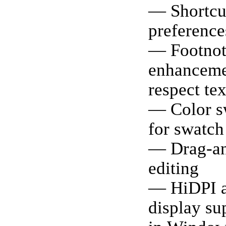
— Shortcu
preferenc
— Footnot
enhanceme
respect te
— Color s
for swatc
— Drag-an
editing
— HiDPI a
display su