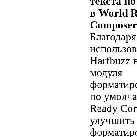
текста п
в World 
Compose
Благодаря
использо
Harfbuzz 
модуля
форматиро
по умолча
Ready Co
улучшить
форматир