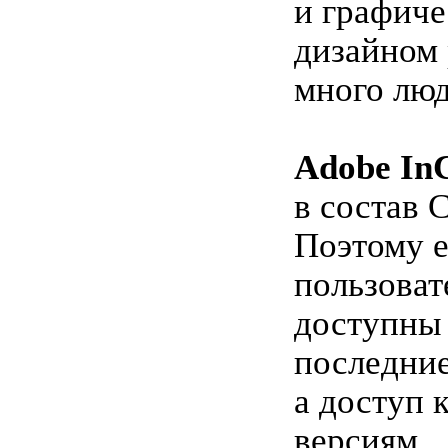
и графич
дизайном 
много люд
Adobe In
в состав C
Поэтому е
пользоват
доступны 
последние
а доступ 
версиям