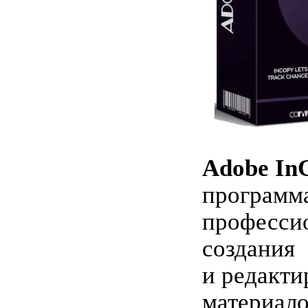
Adobe In
программа
професси
создания
и редакти
материало