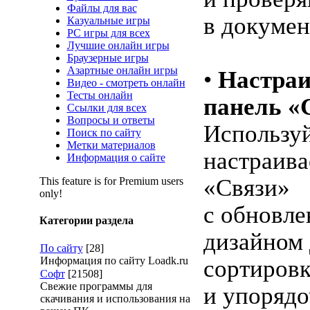
Файлы для вас
в докумен
Казуальные игры
PC игры для всех
Лучшие онлайн игры
Браузерные игры
Азартные онлайн игры
•
Настра
Видео - смотреть онлайн
Тесты онлайн
панель «
Ссылки для всех
Вопросы и ответы
Использу
Поиск по сайту
Метки материалов
настраив
Информация о сайте
«Связи»
This feature is for Premium users
only!
с обновл
Категории раздела
дизайном 
По сайту
[28]
Информация по сайту Loadk.ru
сортировк
Софт
[21508]
Свежие программы для
и упорядо
скачивания и использования на