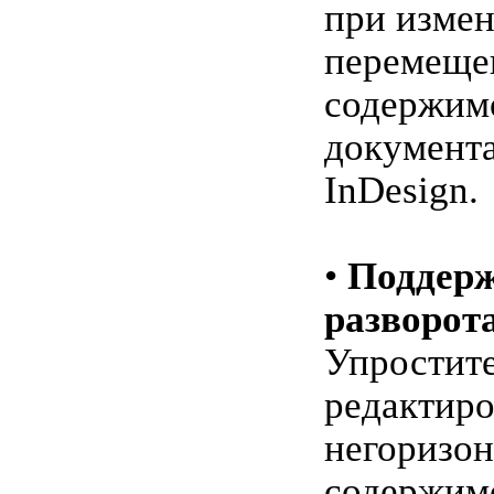
при изме
перемеще
содержимо
документ
InDesign.
•
Поддерж
разворот
Упростит
редактир
негоризон
содержимо