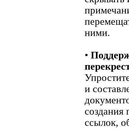
примечани
перемеща
ними.
•
Поддер
перекрес
Упростит
и составл
документ
создания 
ссылок, 