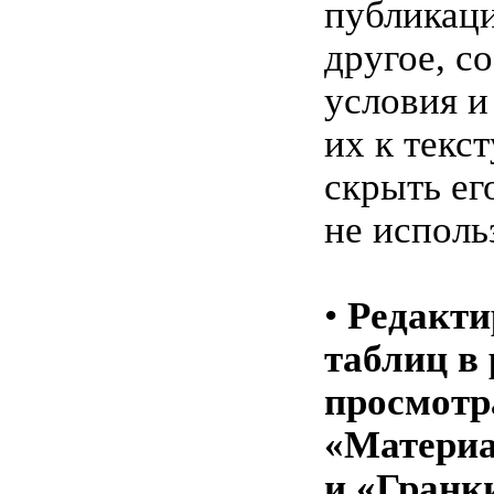
публикаци
другое, с
условия и
их к текст
скрыть ег
не исполь
•
Редакти
таблиц в
просмотр
«Матери
и «Гранк