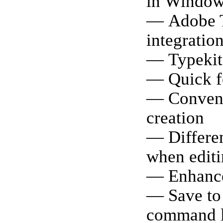
in Windo
— Adobe T
integratio
— Typekit
— Quick f
— Conveni
creation
— Differe
when edit
— Enhance
— Save to
command l