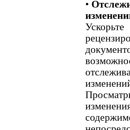
•
Отслеж
изменени
Ускорьте
рецензир
документо
возможно
отслежив
изменений
Просматр
изменени
содержим
непосред