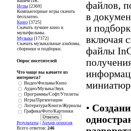
вашем ПК.
файлов, 
Игры
[2369]
Компьютерные игры скачать
в докуме
бесплатно.
Кино
[3725]
и подборк
Скачать лучшее кино и
мультфильмы.
включая 
Музыка
[17372]
Скачать музыкальные альбомы,
файлы InC
сборники и подборки.
получени
Опрос посетителей
информац
Что чаще вы качаете из
интернета?
миниатюр
Видео/Фильмы/Кино
Аудио/Музыка/Звук
Программы/Софт/Утилиты
Игры/Презентации
•
Создани
Литература/Книги/Журналы
Графика/Фото/Картинки
одностра
Результаты
|
Архив опросов
разворот
Всего ответов:
246