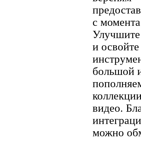
предостав
с момента
Улучшите
и освойте
инструмен
большой 
пополняе
коллекци
видео. Бл
интеграци
можно об