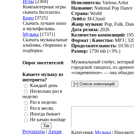
Игры
[2369]
Исполнитель:
Various Artist
Компьютерные игры
Название:
National Pop Dance 
скачать бесплатно.
Страна:
World
Кино
[3725]
Лейбл:
M-Cloud
Скачать лучшее кино
Жанр музыки:
Pop, Folk, Dan
и мультфильмы.
Дата релиза:
2026
Музыка
[17371]
Количество композиций:
195
Скачать музыкальные
Формат | Качество:
MP3 | 320
альбомы, сборники и
Продолжительность:
10:56:1
подборки.
Размер:
1750 mb (+3% )
Музыкальный глобус, который
Опрос посетителей
городской танцпол, из древне
«современное» — она объедин
Качаете музыку из
интернета?
Каждый день
Несколько раз в
неделю
Раз в неделю
Раз в месяц
Иногда бывает
Не качаю вообще
Результаты
|
Архив
Категория
:
Музыка
|
Просмот