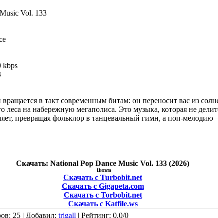
Music Vol. 133
ce
 kbps
3
 вращается в такт современным битам: он переносит вас из сол
го леса на набережную мегаполиса. Это музыка, которая не дели
яет, превращая фольклор в танцевальный гимн, а поп‑мелодию
Скачать: National Pop Dance Music Vol. 133 (2026)
Цитата
Скачать с Turbobit.net
Скачать с Gigapeta.com
Скачать с Torbobit.net
Скачать с Katfile.ws
ров
: 25 |
Добавил
:
trigall
|
Рейтинг
:
0.0
/
0