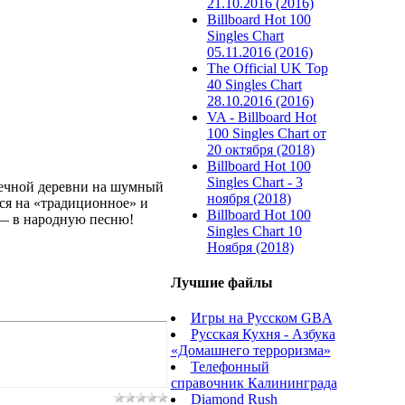
21.10.2016 (2016)
Billboard Hot 100
Singles Chart
05.11.2016 (2016)
The Official UK Top
40 Singles Chart
28.10.2016 (2016)
VA - Billboard Hot
100 Singles Chart от
20 октября (2018)
Billboard Hot 100
Singles Chart - 3
нечной деревни на шумный
ноября (2018)
тся на «традиционное» и
Billboard Hot 100
 — в народную песню!
Singles Chart 10
Ноября (2018)
Лучшие файлы
Игры на Русском GBA
Русская Кухня - Азбука
«Домашнего терроризма»
Телефонный
справочник Калининграда
Diamond Rush