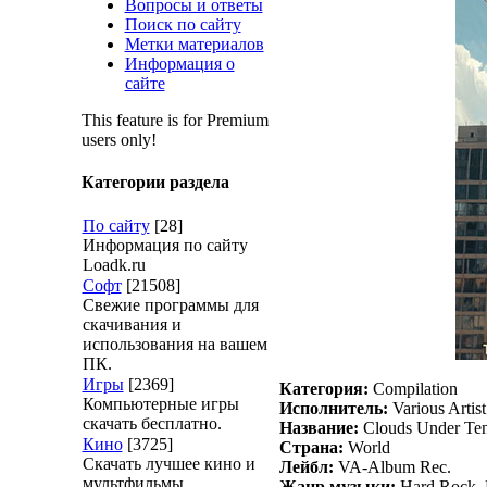
Вопросы и ответы
Поиск по сайту
Метки материалов
Информация о
сайте
This feature is for Premium
users only!
Категории раздела
По сайту
[28]
Информация по сайту
Loadk.ru
Софт
[21508]
Свежие программы для
скачивания и
использования на вашем
ПК.
Игры
[2369]
Категория:
Compilation
Компьютерные игры
Исполнитель:
Various Artist
скачать бесплатно.
Название:
Clouds Under Ten
Кино
[3725]
Страна:
World
Скачать лучшее кино и
Лейбл:
VA-Album Rec.
мультфильмы.
Жанр музыки:
Hard Rock, 