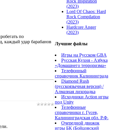
Rock Inspiration
(2023)
Lord Of Chaos: Hard
Rock Compilation
(2023)
Hardcore Anger
(2023)
пробегать по
д, каждый удар барабанов
Лучшие файлы
Игры на Русском GBA
Русская Кухня - Азбука
«Домашнего терроризма»
Телефонный
справочник Калининграда
Diamond Rush
(русскоязычная версия) /
Алмазная лихорадка
Исходники Action игры
под Unity
Телефонные
справочники г. Гусев,
Калининградская обл. Р.Ф.
Очередной движок
ели.
игры БК (Бойцовский