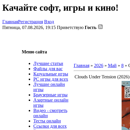
Качайте софт, игры и кино!
Главная
Регистрация
Вход
Пятница, 07.08.2026, 19:15
Приветствую
Гость
Меню сайта
Лучшие статьи
Главная
»
2026
»
Май
»
8
» C
Файлы для вас
Казуальные игры
Clouds Under Tension (2026)
PC игры для всех
Лучшие онлайн
игры
Браузерные игры
Азартные онлайн
игры
Видео - смотреть
онлайн
Тесты онлайн
Ссылки для всех