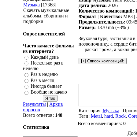
Музыка
[17368]
Дата релиза:
2026
Скачать музыкальные
Количество композиций:
1
альбомы, сборники и
Формат | Качество:
MP3 | 
подборки.
Продолжительность:
09:45
Размер:
1370 mb (+3% )
Опрос посетителей
Звуковая буря, застывшая в
позвоночнику, а сердце би
Часто качаете фильмы
— раскат грома, а вокал рв
из интернета?
Каждый день
Несколько раз в
неделю
Раз в неделю
Раз в месяц
Иногда бывает
Вообще не качаю
Результаты
|
Архив
опросов
Категория
:
Музыка
|
Просм
Всего ответов:
148
Теги
:
Metal
,
hard
,
Rock
,
Cor
Всего комментариев
:
0
Статистика
Доба