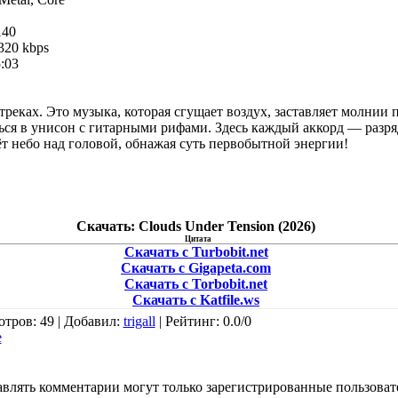
40
320 kbps
:03
 треках. Это музыка, которая сгущает воздух, заставляет молнии 
ться в унисон с гитарными рифами. Здесь каждый аккорд — разря
ёт небо над головой, обнажая суть первобытной энергии!
Скачать: Clouds Under Tension (2026)
Цитата
Скачать с Turbobit.net
Скачать с Gigapeta.com
Скачать с Torbobit.net
Скачать с Katfile.ws
отров
: 49 |
Добавил
:
trigall
|
Рейтинг
:
0.0
/
0
e
влять комментарии могут только зарегистрированные пользоват