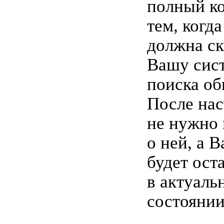
полный ко
тем, когд
должна ск
Вашу сис
поиска об
После на
не нужно 
о ней, а 
будет ост
в актуаль
состоянии