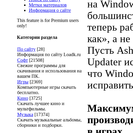
на Window
Метки материалов
Информация о сайте
большинс
This feature is for Premium users
теперь ра
only!
как», а н
Категории раздела
Пусть Ash
По сайту
[28]
Информация по сайту Loadk.ru
Updater и
Софт
[21508]
Свежие программы для
что Windo
скачивания и использования на
вашем ПК.
Игры
[2369]
исправить
Компьютерные игры скачать
бесплатно.
Кино
[3725]
Скачать лучшее кино и
Максиму
мультфильмы.
Музыка
[17374]
производ
Скачать музыкальные альбомы,
сборники и подборки.
в играх