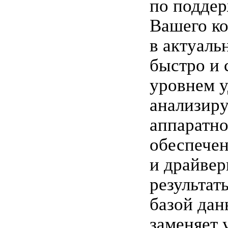
по подде
Вашего к
в актуаль
быстро и 
уровнем у
анализиру
аппаратно
обеспече
и драйвер
результат
базой дан
заменяет 