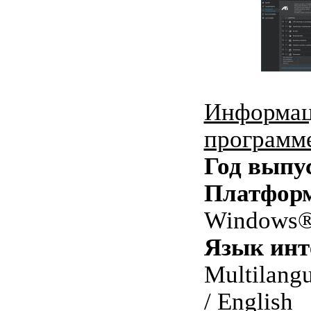
Информац
программ
Год выпу
Платфор
Windows® 
Язык инт
Multilang
/ English