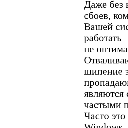
Даже без
сбоев, ко
Вашей си
работать
не оптима
Отваливаю
шипение з
пропадаю
являются
частыми 
Часто это
Windows,