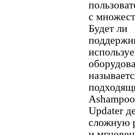
пользоват
с множест
Будет ли
поддержи
использу
оборудова
называется
подходящ
Ashampoo 
Updater д
сложную 
и мгновен