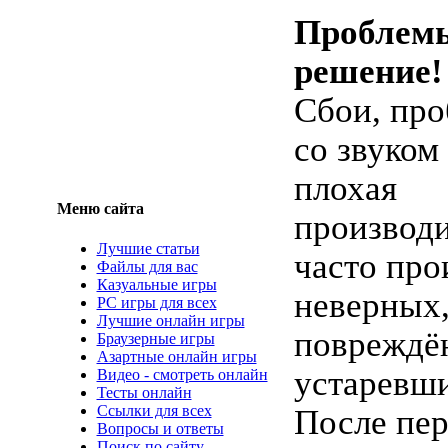
Проблем
решение!
Сбои, пр
со звуком
плохая
Меню сайта
производи
Лучшие статьи
часто про
Файлы для вас
Казуальные игры
неверных
PC игры для всех
Лучшие онлайн игры
повреждё
Браузерные игры
Азартные онлайн игры
устаревши
Видео - смотреть онлайн
Тесты онлайн
Ссылки для всех
После пер
Вопросы и ответы
Поиск по сайту