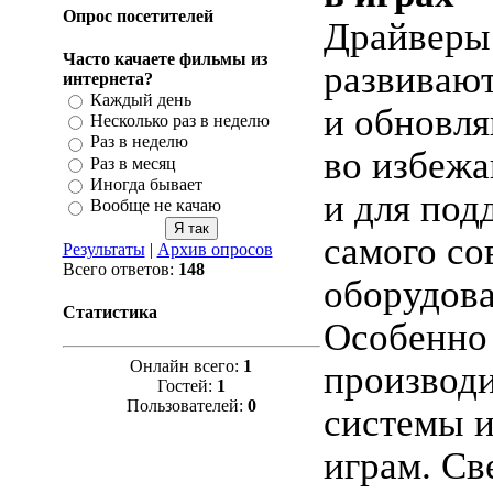
Опрос посетителей
Драйверы
Часто качаете фильмы из
развиваю
интернета?
Каждый день
и обновл
Несколько раз в неделю
Раз в неделю
во избежа
Раз в месяц
Иногда бывает
и для под
Вообще не качаю
самого со
Результаты
|
Архив опросов
Всего ответов:
148
оборудова
Статистика
Особенно
Онлайн всего:
1
производи
Гостей:
1
Пользователей:
0
системы и
играм. Св