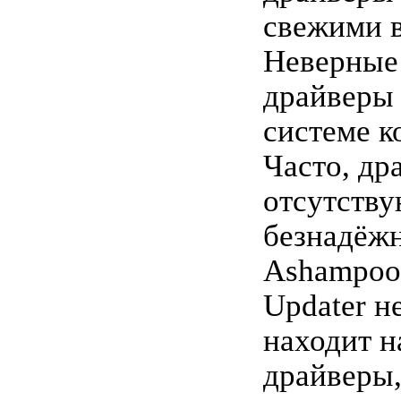
свежими 
Неверные
драйверы 
системе к
Часто, др
отсутству
безнадёжн
Ashampoo 
Updater н
находит 
драйверы