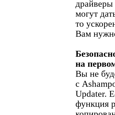
драйверы 
могут дат
то ускоре
Вам нужн
Безопасн
на перво
Вы не буд
с Ashampo
Updater. 
функция р
копирован