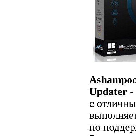
Ashampoo
Updater
-
с отличн
выполняет
по подде