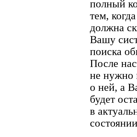
полный ко
тем, когд
должна ск
Вашу сис
поиска об
После на
не нужно 
о ней, а 
будет ост
в актуаль
состоянии