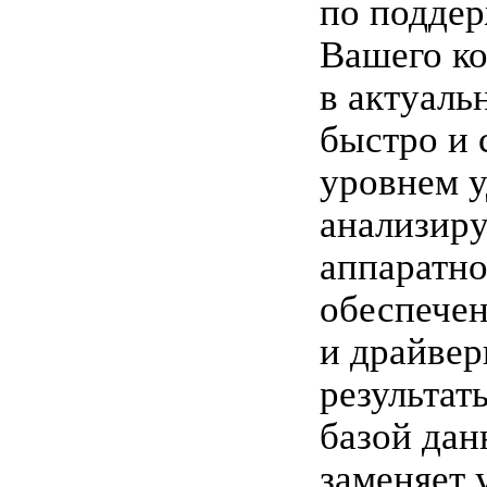
по подде
Вашего к
в актуаль
быстро и 
уровнем у
анализиру
аппаратно
обеспече
и драйвер
результат
базой дан
заменяет 