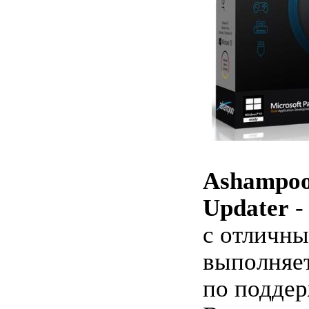
Ashampoo
Updater
-
с отличн
выполняет
по подде