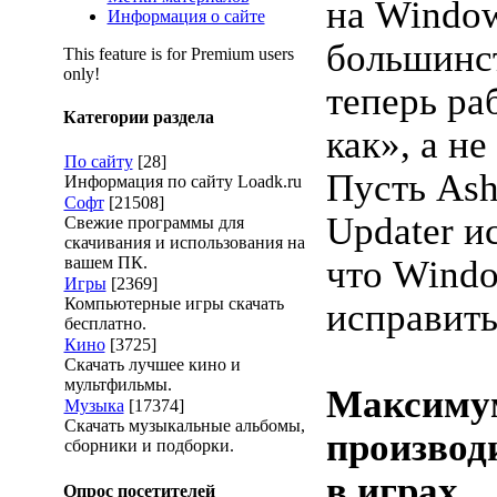
на Window
Информация о сайте
большинс
This feature is for Premium users
only!
теперь ра
Категории раздела
как», а н
По сайту
[28]
Пусть Ash
Информация по сайту Loadk.ru
Софт
[21508]
Updater и
Свежие программы для
скачивания и использования на
вашем ПК.
что Windo
Игры
[2369]
Компьютерные игры скачать
исправить
бесплатно.
Кино
[3725]
Скачать лучшее кино и
мультфильмы.
Максиму
Музыка
[17374]
Скачать музыкальные альбомы,
производ
сборники и подборки.
в играх
Опрос посетителей