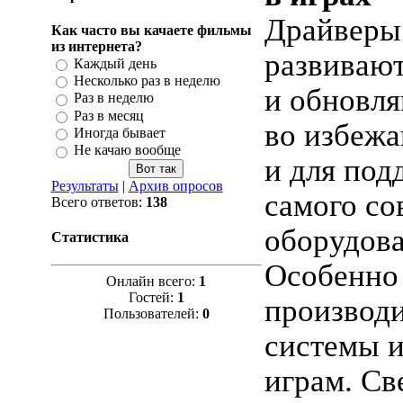
Драйверы
Как часто вы качаете фильмы
из интернета?
развиваю
Каждый день
Несколько раз в неделю
и обновл
Раз в неделю
Раз в месяц
во избежа
Иногда бывает
Не качаю вообще
и для под
Результаты
|
Архив опросов
самого со
Всего ответов:
138
оборудова
Статистика
Особенно
Онлайн всего:
1
Гостей:
1
производи
Пользователей:
0
системы и
играм. Св