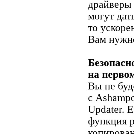
драйверы 
могут дат
то ускоре
Вам нужн
Безопасн
на перво
Вы не буд
с Ashampo
Updater. 
функция р
копирован