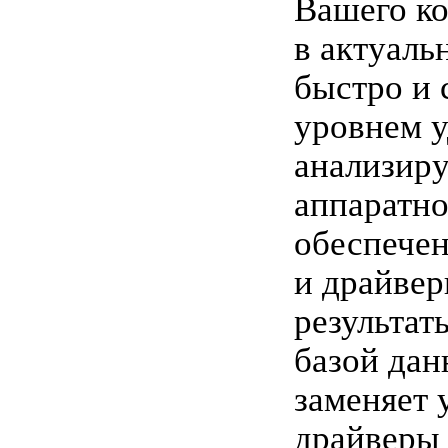
Вашего к
в актуаль
быстро и 
уровнем у
анализиру
аппаратно
обеспече
и драйвер
результат
базой дан
заменяет 
драйверы