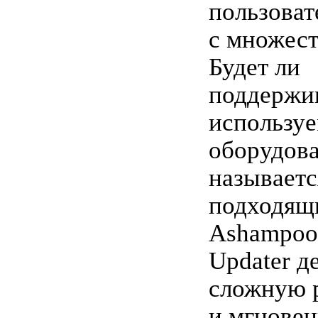
пользоват
с множест
Будет ли
поддержи
использу
оборудова
называется
подходящ
Ashampoo 
Updater д
сложную 
и мгновен