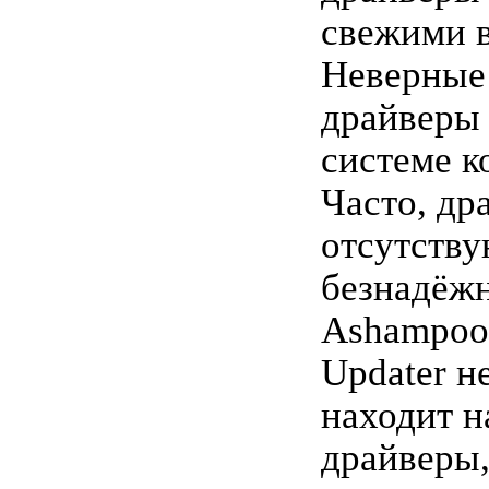
свежими 
Неверные
драйверы 
системе к
Часто, др
отсутству
безнадёжн
Ashampoo 
Updater н
находит 
драйверы