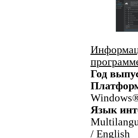
Информац
программ
Год выпу
Платфор
Windows® 
Язык инт
Multilang
/ English