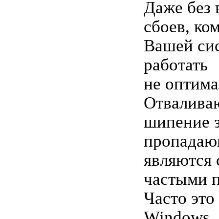
Даже без
сбоев, ко
Вашей си
работать
не оптима
Отваливаю
шипение з
пропадаю
являются
частыми 
Часто это
Windows,