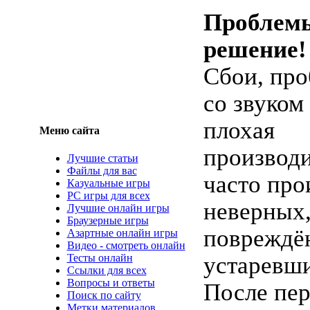
Проблем
решение!
Сбои, пр
со звуком
плохая
Меню сайта
производи
Лучшие статьи
Файлы для вас
часто про
Казуальные игры
PC игры для всех
неверных
Лучшие онлайн игры
Браузерные игры
повреждё
Азартные онлайн игры
Видео - смотреть онлайн
Тесты онлайн
устаревши
Ссылки для всех
Вопросы и ответы
После пер
Поиск по сайту
Метки материалов