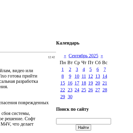
Календарь
«
Сентябрь 2025
»
12:42
Пн
Вт
Ср
Чт
Пт
Сб
Вс
1
2
3
4
5
6
7
йлам, видео или
ixo готова прийти
8
9
10
11
12
13
14
сальная разработка
15
16
17
18
19
20
21
ния.
22
23
24
25
26
27
28
29
30
спасения поврежденных
Поиск по сайту
 сбоя системы,
ое решение. Софт
M4V, что делает