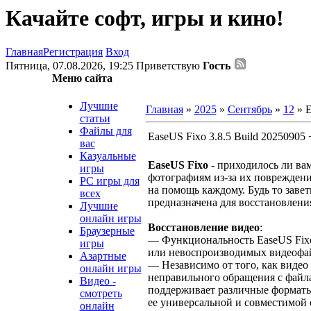
Качайте софт, игры и кино!
Главная
Регистрация
Вход
Пятница, 07.08.2026, 19:25
Приветствую
Гость
Меню сайта
Лучшие
Главная
»
2025
»
Сентябрь
»
12
» E
статьи
Файлы для
EaseUS Fixo 3.8.5 Build 20250905 +
вас
Казуальные
EaseUS Fixo
- приходилось ли ва
игры
фотографиям из-за их повреждени
PC игры для
на помощь каждому. Будь то заве
всех
предназначена для восстановлени
Лучшие
онлайн игры
Восстановление видео
:
Браузерные
— Функциональность EaseUS Fixo
игры
или невоспроизводимых видеофа
Азартные
— Независимо от того, как видео
онлайн игры
неправильного обращения с файл
Видео -
поддерживает различные форматы
смотреть
ее универсальной и совместимой 
онлайн