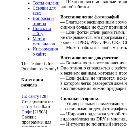
— ПО легко восстанавливает виде
Тесты онлайн
или обработки.
Ссылки для
всех
Восстановление фотографий
:
Вопросы и
— Благодаря расширенным возмо
ответы
снимки больше не будут причиной
Поиск по
— Если фотки стали размытыми,
сайту
не открываются, эта программа 
Метки
включая JPEG, PNG, JPG, CR3, C
материалов
— Может работать с любыми типа
Информация
о сайте
Восстановление документов
:
— Возможность восстановления п
This feature is for
Оно отлично справляется с работо
Premium users only!
к важным данным, которые в прот
— Если файлы не читаются, искаж
Категории
в котором легко разберется даже 
раздела
восстановления можно предварит
По сайту
[28]
Сильные стороны
:
Информация по
— Универсальная совместимость:
сайту Loadk.ru
с различными видео, фотография
Софт
[21508]
— Широкая поддержка устройств:
Свежие
видеонаблюдения DRV и многих др
программы для
— Интуитивно понятный интерфей