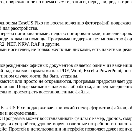
о, поврежденное во время съемки, записи, передачи, редактиро
жностям EaseUS Fixo по восстановлению фотографий поврежде
 для расстройства.
 переэкспонированными, недоэкспонированными, пикселизиров
придет к вам на помощь. Программа поддерживает множество фо
R2, NEF, NRW, RAF и другие.
ми носителей, не только жесткими дисками, есть пакетный реж
оврежденных офисных документов является одним из важнейши
й над такими форматами как PDF, Word, Excel и PowerPoint, поз
ивном случае могли бы быть утеряны.
аются или просто не открываются, программа предоставляет уд
новичок. Поддерживается пакетная обработка, а перед завершени
ельно просмотреть восстановленные файлы.
 EaseUS Fixo поддерживает широкий спектр форматов файлов, о
ми и документами.
 Программа может восстанавливать файлы с камер, дронов, сма
угих устройств, удовлетворяя различные потребности пользова
с: Простой в использовании интерфейс позволяет даже новичк