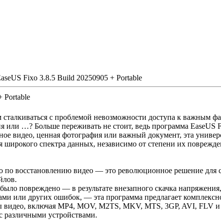
aseUS Fixo 3.8.5 Build 20250905 + Portable
 Portable
м сталкиваться с проблемой невозможности доступа к важным фа
я или …? Больше переживать не стоит, ведь программа EaseUS F
тное видео, ценная фотография или важный документ, эта универ
я широкого спектра данных, независимо от степени их поврежде
 по восстановлению видео — это революционное решение для 
йлов.
 было повреждено — в результате внезапного скачка напряжения,
ами или других ошибок, — эта программа предлагает комплексн
 видео, включая MP4, MOV, M2TS, MKV, MTS, 3GP, AVI, FLV и 
с различными устройствами.