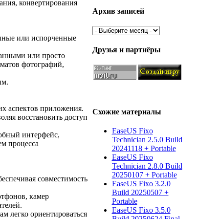
вания, конвертирования
Архив записей
нные или испорченные
Друзья и партнёры
анными или просто
рматов фотографий,
им.
х аспектов приложения.
Схожие материалы
воляя восстановить доступ
EaseUS Fixo
обный интерфейс,
Technician 2.5.0 Build
ем процесса
20241118 + Portable
EaseUS Fixo
Technician 2.8.0 Build
20250107 + Portable
беспечивая совместимость
EaseUS Fixo 3.2.0
Build 20250507 +
ртфонов, камер
Portable
телей.
EaseUS Fixo 3.5.0
ам легко ориентироваться
Build 20250624 Final