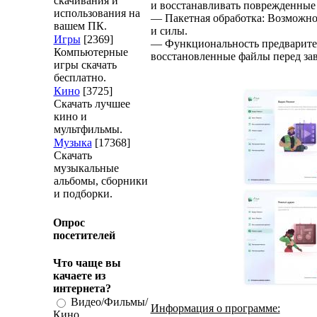
скачивания и
и восстанавливать поврежденные
использования на
— Пакетная обработка: Возможно
вашем ПК.
и силы.
Игры
[2369]
— Функциональность предварител
Компьютерные
восстановленные файлы перед зав
игры скачать
бесплатно.
Кино
[3725]
Скачать лучшее
кино и
мультфильмы.
Музыка
[17368]
Скачать
музыкальные
альбомы, сборники
и подборки.
Опрос
посетителей
Что чаще вы
качаете из
интернета?
Видео/Фильмы/
Информация о программе:
Кино