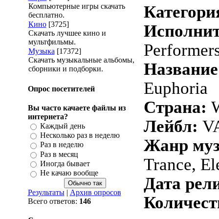
Компьютерные игры скачать
Категори
бесплатно.
Кино
[3725]
Исполнит
Скачать лучшее кино и
мультфильмы.
Performer
Музыка
[17372]
Скачать музыкальные альбомы,
Название
сборники и подборки.
Euphoria
Опрос посетителей
Страна:
W
Вы часто качаете файлы из
интернета?
Лейбл:
VA
Каждый день
Несколько раз в неделю
Жанр му
Раз в неделю
Раз в месяц
Trance, El
Иногда бывает
Не качаю вообще
Дата рели
Результаты
|
Архив опросов
Количест
Всего ответов:
146