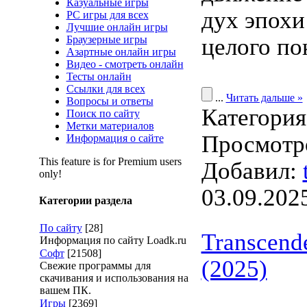
Казуальные игры
дух эпохи
PC игры для всех
Лучшие онлайн игры
Браузерные игры
целого по
Азартные онлайн игры
Видео - смотреть онлайн
Тесты онлайн
Ссылки для всех
...
Читать дальше »
Вопросы и ответы
Категори
Поиск по сайту
Метки материалов
Просмотро
Информация о сайте
This feature is for Premium users
Добавил:
only!
03.09.202
Категории раздела
По сайту
[28]
Transcend
Информация по сайту Loadk.ru
Софт
[21508]
(2025)
Свежие программы для
скачивания и использования на
вашем ПК.
Игры
[2369]