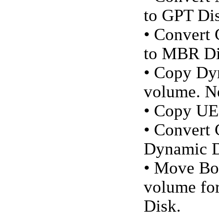
to GPT Di
• Convert
to MBR Di
• Copy Dy
volume. N
• Copy UEF
• Convert 
Dynamic D
• Move Bo
volume fo
Disk.