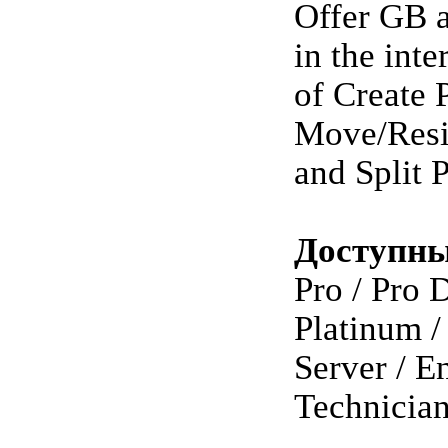
Offer GB 
in the inte
of Create P
Move/Resiz
and Split P
Доступны
Pro / Pro 
Platinum /
Server / En
Technicia