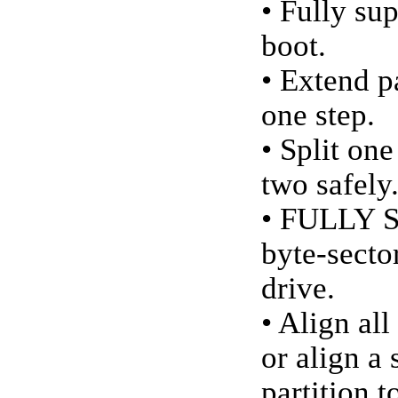
• Fully su
boot.
• Extend p
one step.
• Split one
two safely
• FULLY S
byte-secto
drive.
• Align all
or align a 
partition t