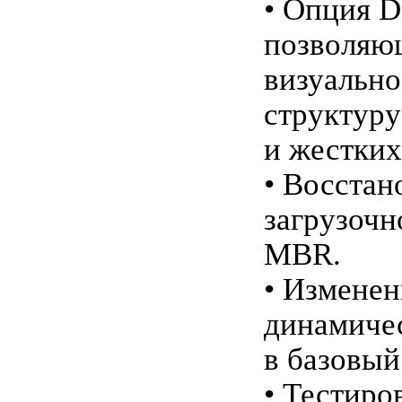
• Опция D
позволяю
визуально
структуру
и жестких
• Восстан
загрузочн
MBR.
• Изменен
динамичес
в базовый
• Тестиро