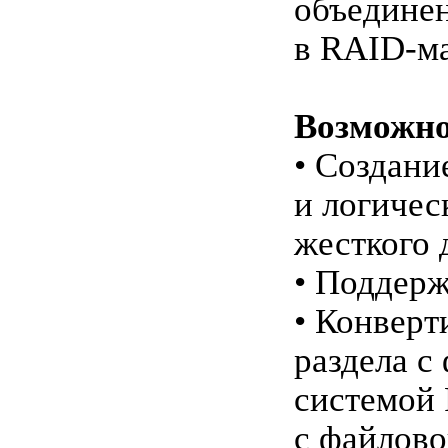
объедине
в RAID-м
Возможно
• Создани
и логичес
жесткого 
• Поддер
• Конверт
раздела с
системой 
с файлово