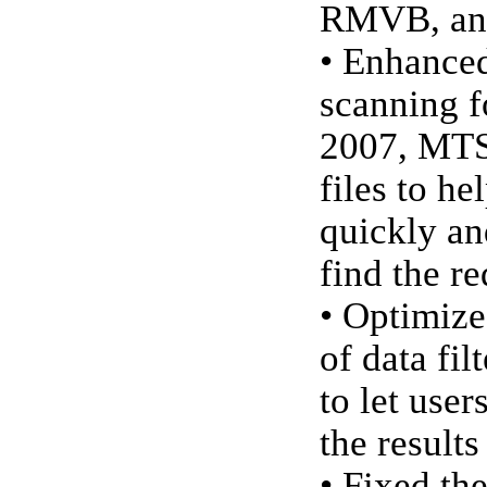
RMVB, and
• Enhanc
scanning f
2007, MT
files to he
quickly an
find the re
• Optimize
of data fil
to let user
the results
• Fixed th