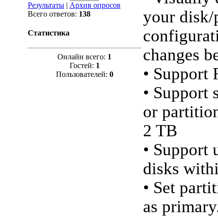
Результаты
|
Архив опросов
your disk/
Всего ответов:
138
configurat
Статистика
changes be
Онлайн всего:
1
Гостей:
1
• Support
Пользователей:
0
• Support 
or partitio
2 TB
• Support 
disks with
• Set parti
as primary