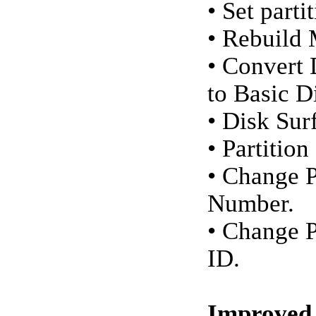
• Set parti
• Rebuild
• Convert
to Basic D
• Disk Sur
• Partition
• Change P
Number.
• Change P
ID.
Improved 