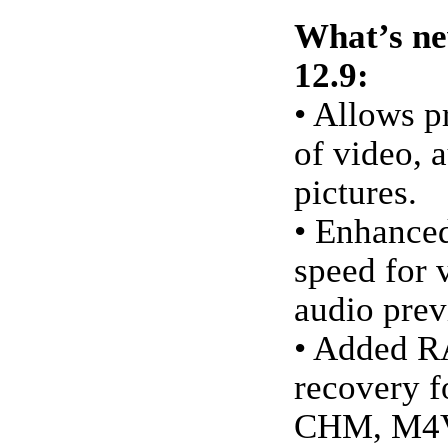
What’s ne
12.9:
• Allows p
of video, 
pictures.
• Enhanced
speed for 
audio prev
• Added R
recovery 
CHM, M4V