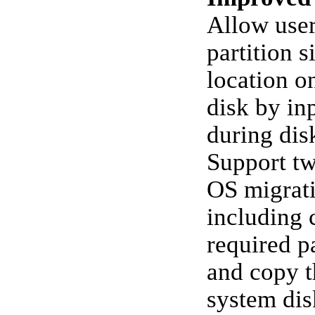
Allow user
partition s
location o
disk by in
during dis
Support t
OS migrat
including 
required p
and copy t
system dis