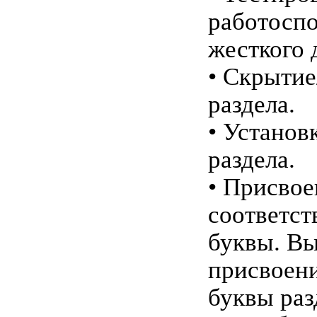
работосп
жесткого 
• Скрытие
раздела.
• Установ
раздела.
• Присвое
соответс
буквы. В
присвоен
буквы раз