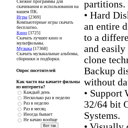
partitions.
Свежие программы для
скачивания и использования на
вашем ПК.
• Hard Di
Игры
[2369]
Компьютерные игры скачать
an entire d
бесплатно.
Кино
[3725]
to a differ
Скачать лучшее кино и
мультфильмы.
and easily
Музыка
[17368]
Скачать музыкальные альбомы,
clone tech
сборники и подборки.
Backup dis
Опрос посетителей
without dat
Как часто вы качаете фильмы
из интернета?
• Support
Каждый день
Несколько раз в неделю
32/64 bit 
Раз в неделю
Раз в месяц
Systems.
Иногда бывает
Не качаю вообще
• Visually