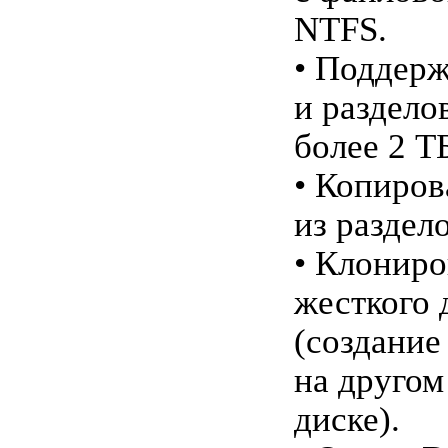
NTFS.
• Поддерж
и раздело
более 2 Т
• Копиров
из раздело
• Клониро
жесткого 
(создание
на другом
диске).