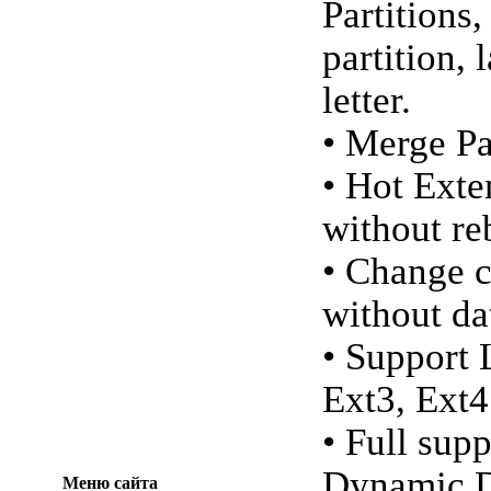
Partitions,
partition, 
letter.
• Merge Pa
• Hot Exte
without re
• Change c
without dat
• Support 
Ext3, Ext4
• Full sup
Dynamic D
Меню сайта