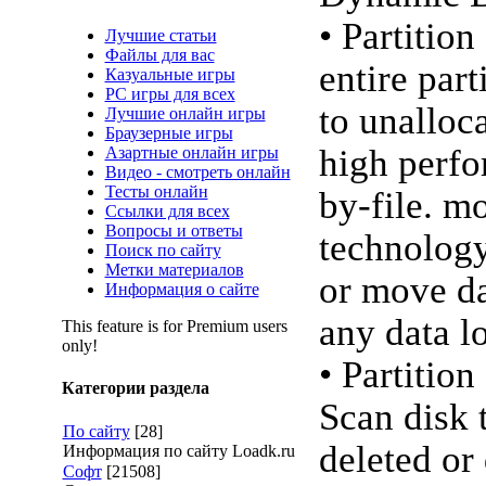
• Partitio
Лучшие статьи
Файлы для вас
entire part
Казуальные игры
PC игры для всех
to unalloc
Лучшие онлайн игры
Браузерные игры
high perfo
Азартные онлайн игры
Видео - смотреть онлайн
Тесты онлайн
by-file. m
Ссылки для всех
Вопросы и ответы
technolog
Поиск по сайту
Метки материалов
or move da
Информация о сайте
any data lo
This feature is for Premium users
only!
• Partitio
Категории раздела
Scan disk 
По сайту
[28]
deleted o
Информация по сайту Loadk.ru
Софт
[21508]