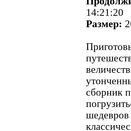
Продолжи
14:21:20
Размер:
2
Приготовь
путешест
величест
утонченн
сборник п
погрузить
шедевров
классичес