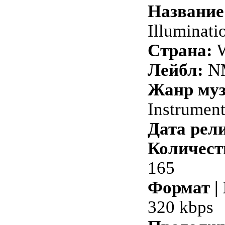
Название
Illuminati
Страна:
W
Лейбл:
N
Жанр му
Instrument
Дата рели
Количест
165
Формат |
320 kbps