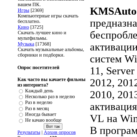
вашем ПК.
KMSAuto 
Игры
[2369]
Компьютерные игры скачать
предназна
бесплатно.
Кино
[3725]
беспробл
Скачать лучшее кино и
мультфильмы.
активаци
Музыка
[17368]
Скачать музыкальные альбомы,
сборники и подборки.
систем Win
Опрос посетителей
11, Server
Как часто вы качаете фильмы
2012, 2012
из интернета?
Каждый день
2010, 201
Несколько раз в неделю
Раз в неделю
активация
Раз в месяц
Иногда бывает
VL на Wi
Не качаю вообще
В програм
Результаты
|
Архив опросов