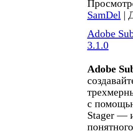
Просмотро
SamDel
| 
Adobe Sub
3.1.0
Adobe Sub
создавайт
трехмерн
с помощью
Stager — 
понятного