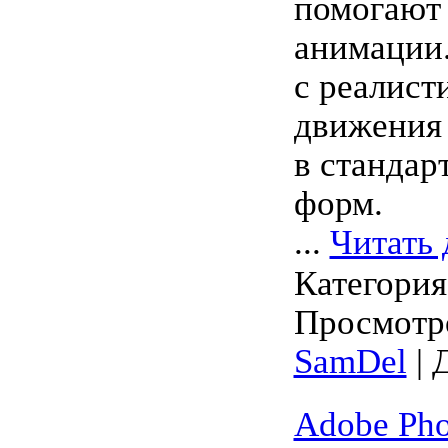
помогают 
анимации.
с реалис
движения 
в станда
форм.
...
Читать 
Категори
Просмотро
SamDel
| 
Adobe Pho