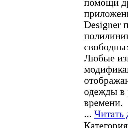
помощи д
приложени
Designer 
полилинии
свободных
Любые из
модифика
отобража
одежды в 
времени.
...
Читать 
Категори