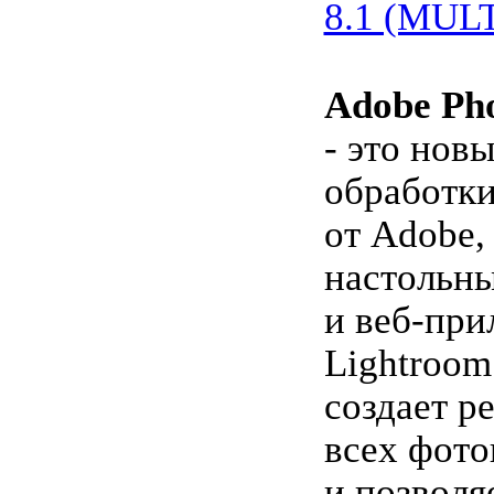
8.1 (MUL
Adobe Ph
- это нов
обработк
от Adobe
настольн
и веб-при
Lightroom
создает р
всех фото
и позволя