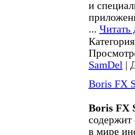
и специа
приложен
...
Читать 
Категори
Просмотро
SamDel
| 
Boris FX S
Boris FX 
содержит
в мире ин