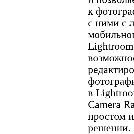
к фотогра
с ними с 
мобильног
Lightroom
возможно
редактир
фотограф
в Lightro
Camera Ra
простом и
решении.