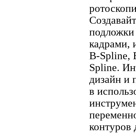
ротоскопи
Создавай
подложки
кадрами, 
B-Spline, 
Spline. И
дизайн и 
в использ
инструмен
переменн
контуров 