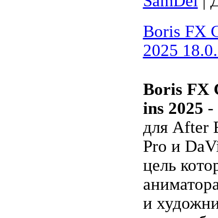
SamDel
| 
Boris FX 
2025 18.0
Boris FX 
ins 2025
-
для After 
Pro и DaV
цель кото
аниматора
и художн