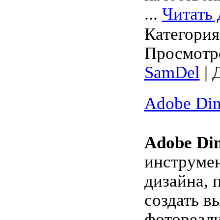
...
Читать 
Категори
Просмотро
SamDel
| 
Adobe Dim
Adobe Di
инструмен
дизайна, 
создать в
фотореал