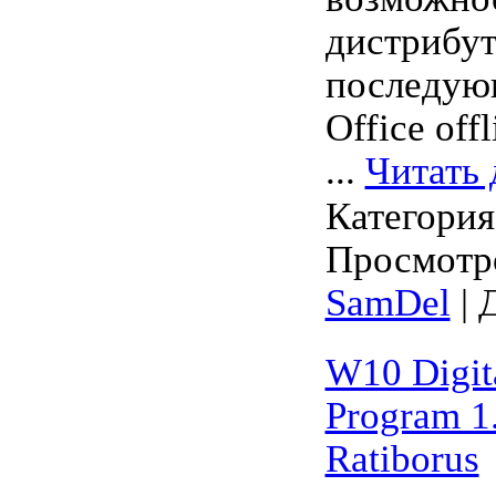
дистрибут
последую
Office offl
...
Читать 
Категори
Просмотро
SamDel
| 
W10 Digita
Program 1.
Ratiborus