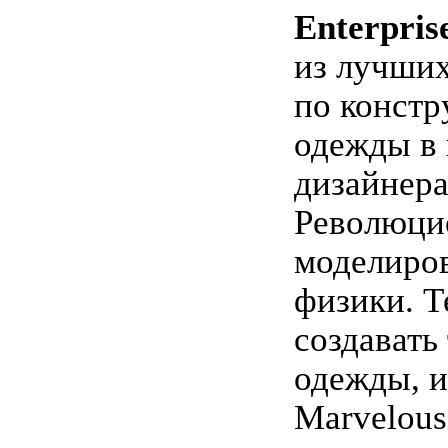
Enterpris
из лучши
по конст
одежды в
дизайнера
Революци
моделиро
физики. Т
создавать
одежды, и
Marvelous