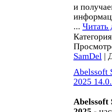
и получа
информац
...
Читать 
Категори
Просмотро
SamDel
| 
Abelssoft 
2025 14.0.
Abelssoft
2025
- на