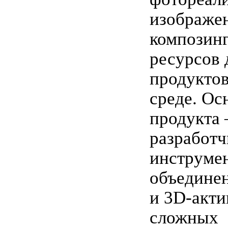
изображе
композинг
ресурсов 
продуктов
среде. Ос
продукта 
разработ
инструме
объединен
и 3D-акти
сложных