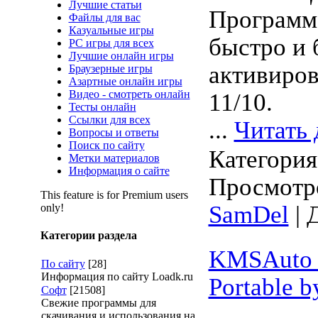
Лучшие статьи
Программ
Файлы для вас
Казуальные игры
быстро и 
PC игры для всех
Лучшие онлайн игры
активиро
Браузерные игры
Азартные онлайн игры
Видео - смотреть онлайн
11/10.
Тесты онлайн
Ссылки для всех
...
Читать 
Вопросы и ответы
Поиск по сайту
Категори
Метки материалов
Информация о сайте
Просмотро
This feature is for Premium users
SamDel
| 
only!
Категории раздела
KMSAuto L
По сайту
[28]
Информация по сайту Loadk.ru
Portable b
Софт
[21508]
Свежие программы для
скачивания и использования на