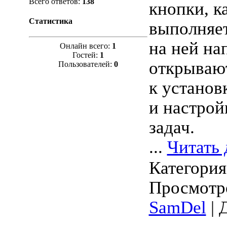
Всего ответов:
138
кнопки, к
Статистика
выполняет
на ней на
Онлайн всего:
1
Гостей:
1
открываю
Пользователей:
0
к устано
и настрой
задач.
...
Читать 
Категори
Просмотро
SamDel
| 