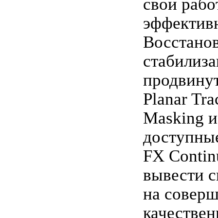
свои рабо
эффективн
Восстанов
стабилиза
продвину
Planar Tra
Masking и
доступные
FX Contin
вывести с
на совер
качествен