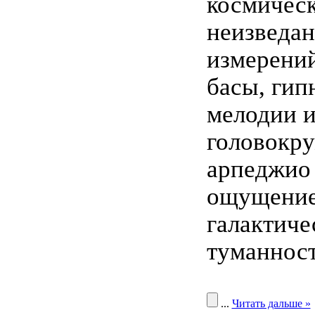
космичес
неизведа
измерени
басы, ги
мелодии 
головокр
арпеджио 
ощущение 
галактиче
туманност
...
Читать дальше »