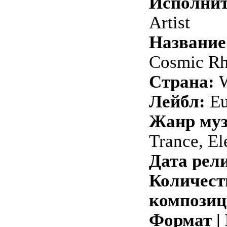
Исполнит
Artist
Название
Cosmic R
Страна:
W
Лейбл:
Eu
Жанр му
Trance, El
Дата рели
Количест
композиц
Формат |