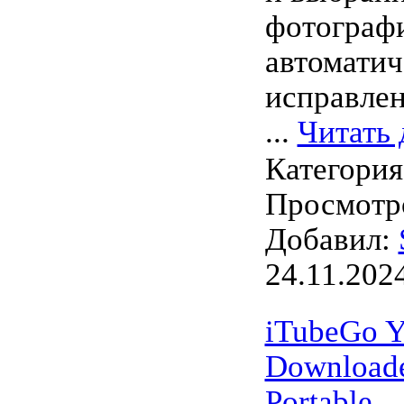
фотограф
автоматич
исправле
...
Читать 
Категори
Просмотро
Добавил:
24.11.202
iTubeGo 
Downloade
Portable