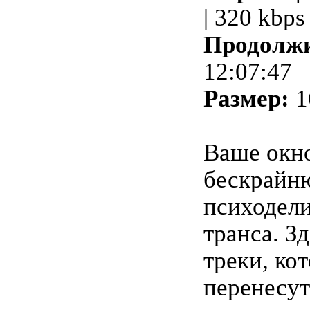
| 320 kbps
Продолжи
12:07:47
Размер:
1
Ваше окн
бескрайн
психодели
транса. З
треки, ко
перенесут