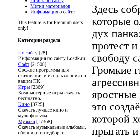
Поиск по сайту
Здесь соб
Метки материалов
Информация о сайте
которые 
This feature is for Premium users
only!
дух панка:
Категории раздела
протест 
По сайту
[28]
свободу 
Информация по сайту Loadk.ru
Софт
[21508]
Громкие г
Свежие программы для
скачивания и использования на
агрессивн
вашем ПК.
Игры
[2369]
яростные 
Компьютерные игры скачать
бесплатно.
это созда
Кино
[3725]
Скачать лучшее кино и
мультфильмы.
которой х
Музыка
[17368]
Скачать музыкальные альбомы,
прыгать и
сборники и подборки.