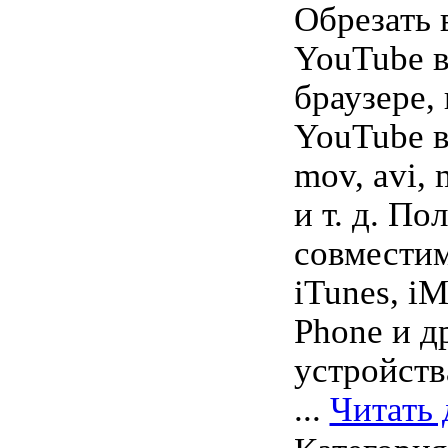
Обрезать 
YouTube в
браузере,
YouTube в
mov, avi,
и т. д. П
совместим 
iTunes, iM
Phone и д
устройств
...
Читать 