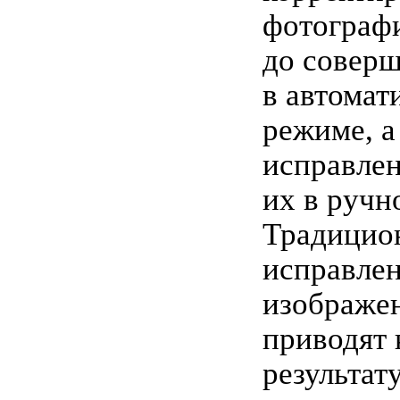
фотограф
до соверш
в автомат
режиме, а
исправле
их в ручн
Традицио
исправле
изображен
приводят 
результат