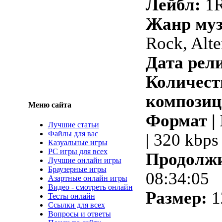
Лейбл:
1
Жанр му
Rock, Alte
Дата рели
Количест
композиц
Меню сайта
Формат |
Лучшие статьи
Файлы для вас
| 320 kbps
Казуальные игры
PC игры для всех
Продолжи
Лучшие онлайн игры
Браузерные игры
08:34:05
Азартные онлайн игры
Видео - смотреть онлайн
Размер:
1
Тесты онлайн
Ссылки для всех
Вопросы и ответы