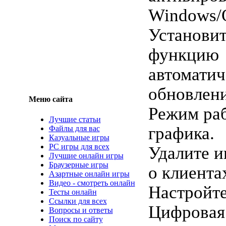
Windows/O
Установит
функцию
автоматич
обновлени
Меню сайта
Режим ра
Лучшие статьи
графика.
Файлы для вас
Казуальные игры
PC игры для всех
Удалите 
Лучшие онлайн игры
Браузерные игры
о клиента
Азартные онлайн игры
Видео - смотреть онлайн
Настройт
Тесты онлайн
Ссылки для всех
Цифровая 
Вопросы и ответы
Поиск по сайту