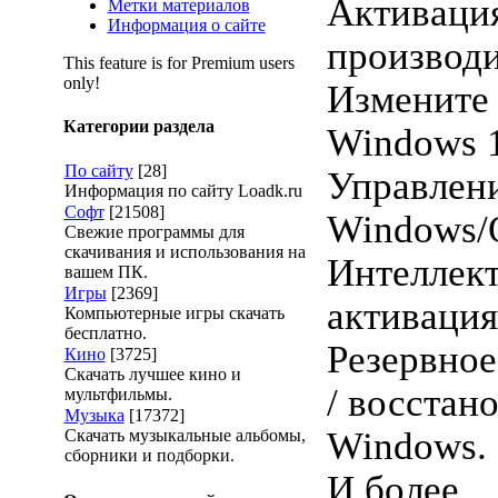
Активаци
Метки материалов
Информация о сайте
производи
This feature is for Premium users
only!
Измените
Категории раздела
Windows 
По сайту
[28]
Управлен
Информация по сайту Loadk.ru
Софт
[21508]
Windows/O
Свежие программы для
скачивания и использования на
Интеллек
вашем ПК.
Игры
[2369]
активация
Компьютерные игры скачать
бесплатно.
Резервное
Кино
[3725]
Скачать лучшее кино и
/ восстан
мультфильмы.
Музыка
[17372]
Windows.
Скачать музыкальные альбомы,
сборники и подборки.
И более.