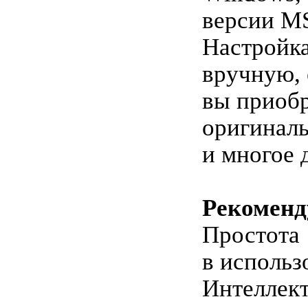
версии MS
Настройк
вручную, 
вы приоб
оригинал
и многое 
Рекомен
Простота
в использ
Интеллек