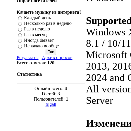
Опрос посетителей
Качаете музыку из интернета?
Supporte
Каждый день
Несколько раз в неделю
Windows XP
Раз в неделю
Раз в месяц
Иногда бывает
8.1 / 10/11
Не качаю вообще
Microsoft 
Результаты
|
Архив опросов
Всего ответов:
120
2013, 2016
Статистика
2024 and 
All versi
Онлайн всего:
4
Гостей:
3
Server
Пользователей:
1
trigall
Изменения