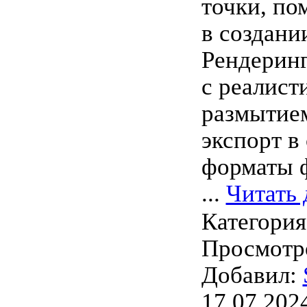
точки, по
в создани
Рендеринг
с реалис
размытие
экспорт в
форматы 
...
Читать 
Категори
Просмотро
Добавил:
17.07.202