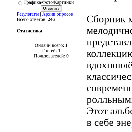
Графика/Фото/Картинки
Результаты
|
Архив опросов
Сборник м
Всего ответов:
246
мелодично
Статистика
представл
Онлайн всего:
1
коллекци
Гостей:
1
Пользователей:
0
вдохновл
классичес
современ
ролльным
Этот альб
в себе эн