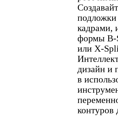
Создавай
подложки
кадрами, 
формы B-S
или X-Spl
Интеллек
дизайн и 
в использ
инструмен
переменн
контуров 