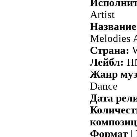
Исполнит
Artist
Название
Melodies 
Страна:
W
Лейбл:
H
Жанр му
Dance
Дата рели
Количест
композиц
Формат |