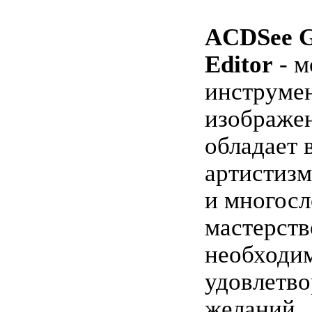
ACDSee G
Editor
- 
инструмен
изображе
обладает 
артистиз
и многос
мастерств
необходи
удовлетв
желаний