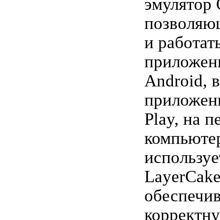
эмулятор 
позволяю
и работат
приложен
Android, 
приложени
Play, на 
компьютер
используе
LayerCake
обеспечив
корректну