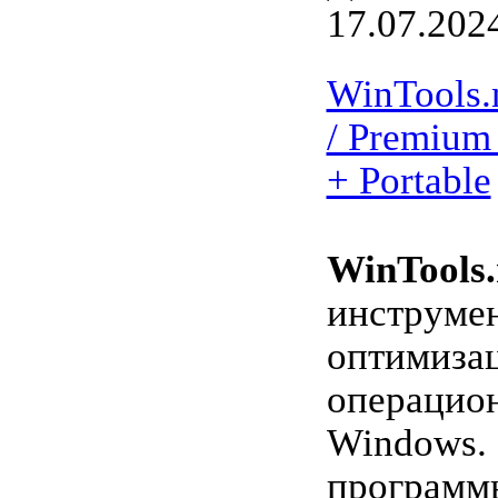
17.07.202
WinTools.n
/ Premium 
+ Portable
WinTools.
инструмен
оптимиза
операцио
Windows. 
программ