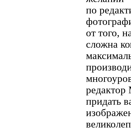
по редак
фотографи
от того, н
сложна ко
максимал
производ
многоуро
редактор 
придать 
изображе
великолеп