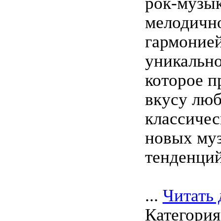
рок-музык
мелодичн
гармонией
уникально
которое п
вкусу лю
классичес
новых му
тенденций
...
Читать 
Категори