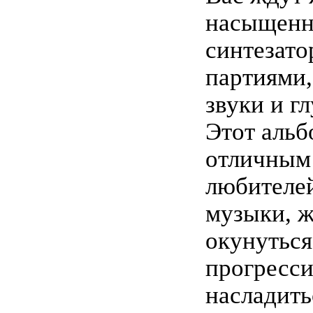
насыщен
синтезат
партиями
звуки и г
Этот альб
отличным
любителе
музыки, 
окунуться
прогресси
насладить