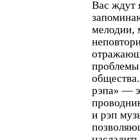
Вас ждут 
запомина
мелодии,
неповтори
отражающ
проблемы
общества
рэпа» — э
проводник
и рэп муз
позволяю
насладить