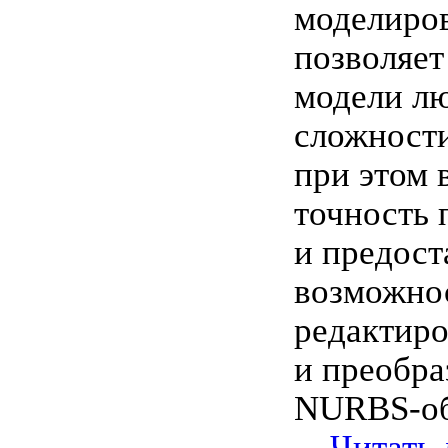
моделиров
позволяет
модели л
сложности
при этом
точность 
и предост
возможнос
редактир
и преобра
NURBS-об
...
Читать 