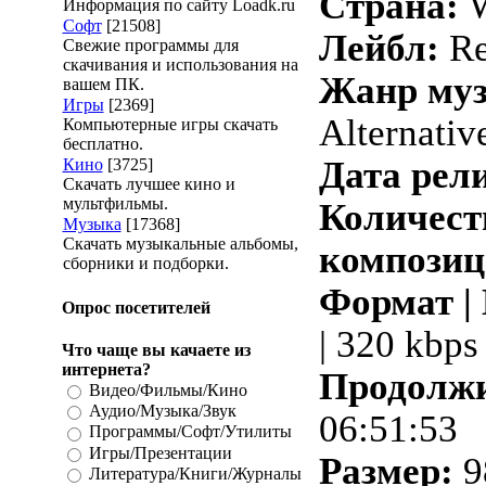
Страна:
W
Информация по сайту Loadk.ru
Софт
[21508]
Лейбл:
Re
Свежие программы для
скачивания и использования на
Жанр му
вашем ПК.
Игры
[2369]
Alternativ
Компьютерные игры скачать
бесплатно.
Дата рели
Кино
[3725]
Скачать лучшее кино и
мультфильмы.
Количест
Музыка
[17368]
Скачать музыкальные альбомы,
композиц
сборники и подборки.
Формат |
Опрос посетителей
| 320 kbps
Что чаще вы качаете из
интернета?
Продолжи
Видео/Фильмы/Кино
Аудио/Музыка/Звук
06:51:53
Программы/Софт/Утилиты
Игры/Презентации
Размер:
9
Литература/Книги/Журналы