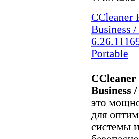
CCleaner P
Business /
6.26.11169
Portable
CCleaner 
Business /
это мощн
для опти
системы и
безопасно