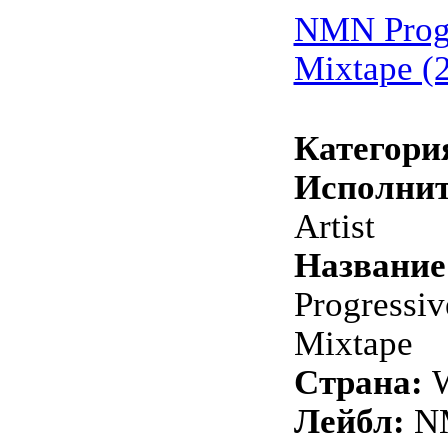
NMN Progr
Mixtape (
Категори
Исполнит
Artist
Название
Progressi
Mixtape
Страна:
W
Лейбл:
N