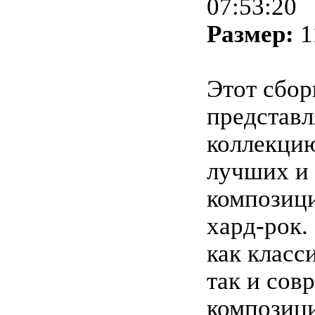
07:53:20
Размер:
1
Этот сбор
представл
коллекци
лучших и
композици
хард-рок.
как класс
так и сов
композици