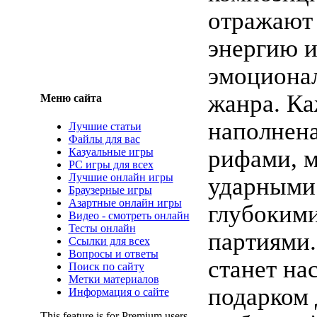
отражают
энергию 
эмоционал
жанра. Ка
Меню сайта
наполнен
Лучшие статьи
Файлы для вас
рифами, 
Казуальные игры
PC игры для всех
Лучшие онлайн игры
ударными
Браузерные игры
Азартные онлайн игры
глубоким
Видео - смотреть онлайн
Тесты онлайн
партиями.
Ссылки для всех
Вопросы и ответы
станет на
Поиск по сайту
Метки материалов
подарком 
Информация о сайте
This feature is for Premium users