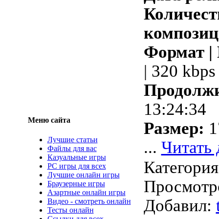
Количест
композиц
Формат |
| 320 kbps
Продолжи
13:24:34
Меню сайта
Размер:
1
Лучшие статьи
...
Читать 
Файлы для вас
Казуальные игры
Категори
PC игры для всех
Лучшие онлайн игры
Просмотро
Браузерные игры
Азартные онлайн игры
Добавил:
Видео - смотреть онлайн
Тесты онлайн
Ссылки для всех