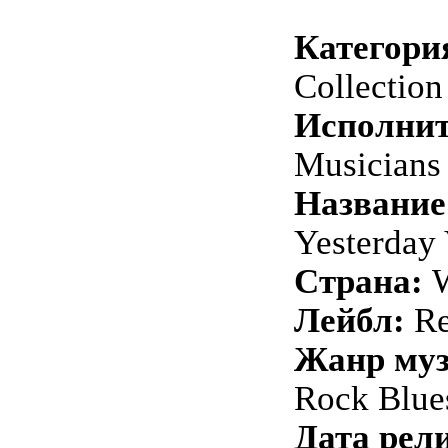
Категори
Collection
Исполнит
Musicians
Название
Yesterday 
Страна:
W
Лейбл:
Re
Жанр му
Rock Blue
Дата рели