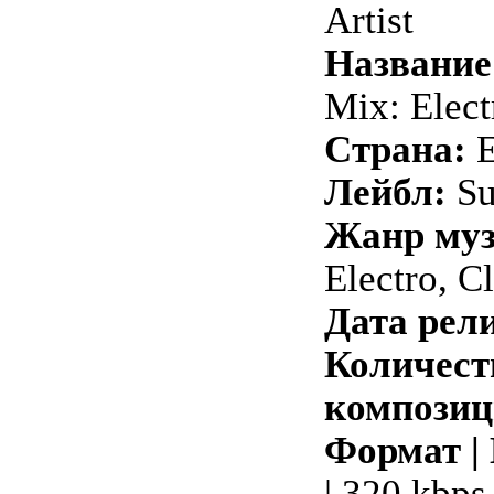
Artist
Название
Mix: Elec
Страна:
Лейбл:
Su
Жанр му
Electro, C
Дата рели
Количест
композиц
Формат |
| 320 kbps