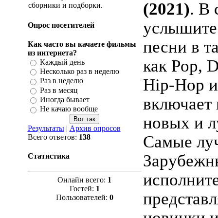
(2021)
. В
сборники и подборки.
услышите
Опрос посетителей
песни в т
Как часто вы качаете фильмы
из интернета?
как Pop, D
Каждый день
Несколько раз в неделю
Hip-Hop и
Раз в неделю
Раз в месяц
включает 
Иногда бывает
Не качаю вообще
новых и л
Результаты
|
Архив опросов
Самые лу
Всего ответов:
138
Зарубежн
Статистика
исполнит
Онлайн всего:
1
Гостей:
1
представл
Пользователей:
0
новинки 