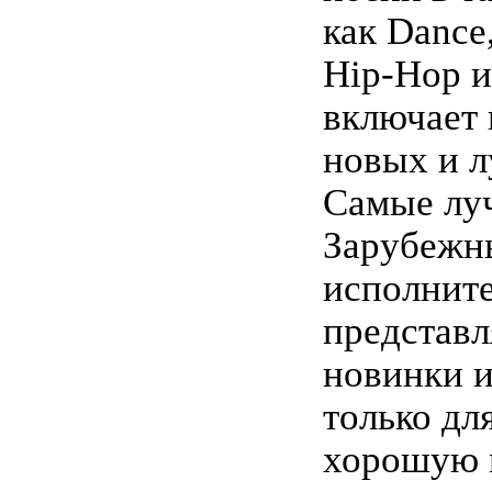
как Dance,
Hip-Hop и
включает 
новых и л
Самые лу
Зарубежн
исполнит
представл
новинки 
только дл
хорошую 