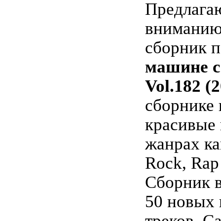
Предлага
вниманию
сборник 
машине с
Vol.182 (
сборнике
красивые 
жанрах ка
Rock, Rap
Сборник в
50 новых
треков. С