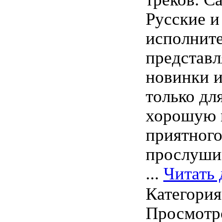
Русские 
исполнит
представл
новинки 
только дл
хорошую 
приятног
прослуши
...
Читать 
Категори
Просмотро