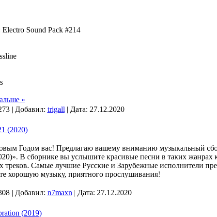
 Electro Sound Pack #214
sline
s
альше »
273 | Добавил:
trigall
| Дата:
27.12.2020
1 (2020)
Новым Годом вас! Предлагаю вашему вниманию музыкальный сб
20)». В сборнике вы услышите красивые песни в таких жанрах 
их треков. Самые лучшие Русские и Зарубежные исполнители пр
йте хорошую музыку, приятного прослушивания!
308 | Добавил:
n7maxn
| Дата:
27.12.2020
ration (2019)