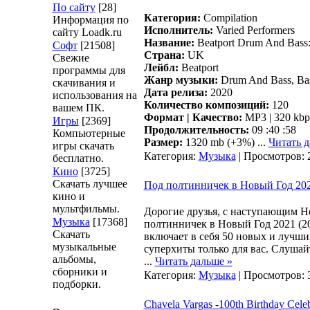
По сайту
[28]
Категория:
Compilation
Информация по
Исполнитель:
Varied Performers
сайту Loadk.ru
Название:
Beatport Drum And Bass:
Софт
[21508]
Страна:
UK
Свежие
Лейбл:
Beatport
программы для
Жанр музыки:
Drum And Bass, Bas
скачивания и
Дата релиза:
2020
использования на
Количество композиций:
120
вашем ПК.
Формат | Качество:
MP3 | 320 kbp
Игры
[2369]
Продолжительность:
09 :40 :58
Компьютерные
Размер:
1320 mb (+3%)
...
Читать д
игры скачать
Категория:
Музыка
| Просмотров: 
бесплатно.
Кино
[3725]
Скачать лучшее
Под полтинничек в Новый Год 202
кино и
мультфильмы.
Дорогие друзья, с наступающим 
Музыка
[17368]
полтинничек в Новый Год 2021 (20
Скачать
включает в себя 50 новых и лучш
музыкальные
суперхиты только для вас. Слуша
альбомы,
...
Читать дальше »
сборники и
Категория:
Музыка
| Просмотров: 
подборки.
Chavela Vargas -100th Birthday Celeb