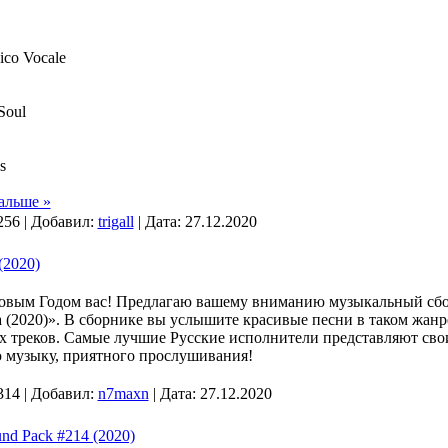
sico Vocale
Soul
s
альше »
256 | Добавил:
trigall
| Дата:
27.12.2020
(2020)
Новым Годом вас! Предлагаю вашему вниманию музыкальный сбо
 (2020)». В сборнике вы услышите красивые песни в таком жан
их треков. Самые лучшие Русские исполнители представляют св
ю музыку, приятного прослушивания!
314 | Добавил:
n7maxn
| Дата:
27.12.2020
und Pack #214 (2020)