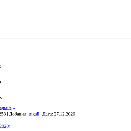
e
o
s
альше »
258 | Добавил:
trigall
| Дата:
27.12.2020
(2020)