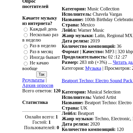
Опрос
посетителей
Категория:
Music Collection
Исполнитель:
Chavela Vargas
Качаете музыку
Название:
100th Birthday Celebrati
из интернета?
Страна:
Mexico
Каждый день
Лейбл:
Warner Music
Несколько раз
Жанр музыки:
Latin, Regional MX,
в неделю
Дата релиза:
2019
Раз в неделю
Количество композиций:
36
Раз в месяц
Формат | Качество:
MP3 | 320 kbp
Продолжительность:
02 :12 :27
Иногда бывает
Размер:
283 mb (+3%)
...
Читать да
Не качаю
Категория:
Музыка
| Просмотров: 
вообще
Результаты
|
Beatport Techno: Electro Sound Pack
Архив опросов
Всего ответов:
120
Категория:
Musical Selection
Исполнитель:
Varied Artist
Статистика
Название:
Beatport Techno: Electro
Страна:
UK
Лейбл:
Beatport
Онлайн всего:
1
Жанр музыки:
Techno, Electronic,
Гостей:
1
Дата релиза:
2020
Пользователей:
0
Количество композиций:
120