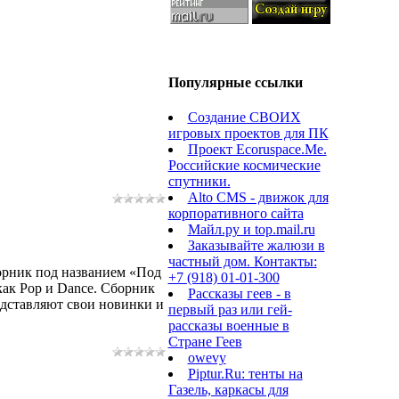
Популярные ссылки
Создание СВОИХ
игровых проектов для ПК
Проект Ecoruspace.Me.
Российские космические
спутники.
Alto CMS - движок для
корпоративного сайта
Майл.ру и top.mail.ru
Заказывайте жалюзи в
частный дом. Контакты:
орник под названием «Под
+7 (918) 01-01-300
как Pop и Dance. Сборник
Рассказы геев - в
едставляют свои новинки и
первый раз или гей-
рассказы военные в
Стране Геев
owevy
Piptur.Ru: тенты на
Газель, каркасы для