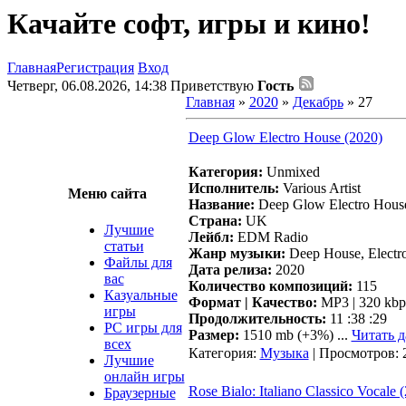
Качайте софт, игры и кино!
Главная
Регистрация
Вход
Четверг, 06.08.2026, 14:38
Приветствую
Гость
Главная
»
2020
»
Декабрь
»
27
Deep Glow Electro House (2020)
Категория:
Unmixed
Исполнитель:
Various Artist
Меню сайта
Название:
Deep Glow Electro Hous
Страна:
UK
Лучшие
Лейбл:
EDM Radio
статьи
Жанр музыки:
Deep House, Electr
Файлы для
Дата релиза:
2020
вас
Количество композиций:
115
Казуальные
Формат | Качество:
MP3 | 320 kbp
игры
Продолжительность:
11 :38 :29
PC игры для
Размер:
1510 mb (+3%)
...
Читать д
всех
Категория:
Музыка
| Просмотров: 
Лучшие
онлайн игры
Rose Bialo: Italiano Classico Vocale 
Браузерные