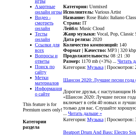
игры
Азартные
Категория:
Unmixed
онлайн игры
Исполнитель:
Various Artist
Видео -
Название:
Rose Bialo: Italiano Clas
смотреть
Страна:
IT
онлайн
Лейбл:
Music Cloud
Тесты
Жанр музыки:
Vocal, Pop, Classic 
онлайн
Дата релиза:
2020
Ссылки для
Количество композиций:
140
всех
Формат | Качество:
MP3 | 320 kbp
Вопросы и
Продолжительность:
08 :21 :30
ответы
Размер:
1170 mb (+3%)
...
Читать д
Поиск по
Категория:
Музыка
| Просмотров: 
сайту
Метки
Шансон 2020: Лучшие песни года 
материалов
Информация
Дорогие друзья, с наступающим 
о сайте
«Шансон 2020: Лучшие песни года
включает в себя 40 новых и лучш
This feature is for
только для вас. Слушайте хорошу
Premium users only!
...
Читать дальше »
Категория:
Музыка
| Просмотров: 
Категории
раздела
Beatport Drum And Bass: Electro So