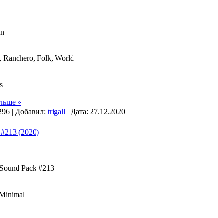
on
 Ranchero, Folk, World
s
льше »
296 | Добавил:
trigall
| Дата:
27.12.2020
 #213 (2020)
 Sound Pack #213
 Minimal