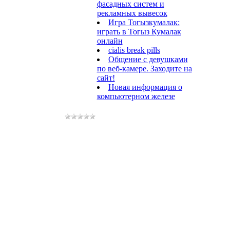
фасадных систем и
рекламных вывесок
Игра Тогызкумалак:
играть в Тогыз Кумалак
онлайн
cialis break pills
Общение с девушками
по веб-камере. Заходите на
сайт!
Новая информация о
компьютерном железе