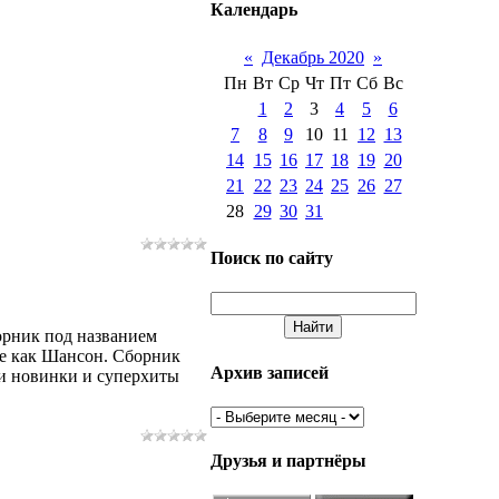
Календарь
«
Декабрь 2020
»
Пн
Вт
Ср
Чт
Пт
Сб
Вс
1
2
3
4
5
6
7
8
9
10
11
12
13
14
15
16
17
18
19
20
21
22
23
24
25
26
27
28
29
30
31
Поиск по сайту
рник под названием
ре как Шансон. Сборник
Архив записей
ои новинки и суперхиты
Друзья и партнёры