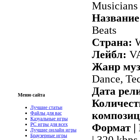
Musicians
Название
Beats
Страна:
W
Лейбл:
VA
Жанр му
Dance, Te
Дата рели
Меню сайта
Количест
Лучшие статьи
композиц
Файлы для вас
Казуальные игры
PC игры для всех
Формат |
Лучшие онлайн игры
Браузерные игры
| 320 kbps