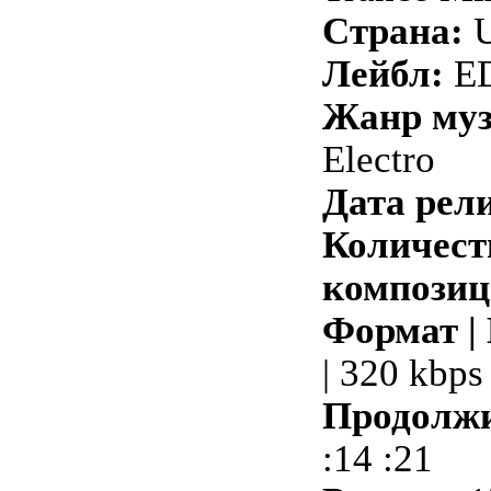
Страна:
Лейбл:
ED
Жанр му
Electro
Дата рели
Количест
композиц
Формат |
| 320 kbps
Продолжи
:14 :21