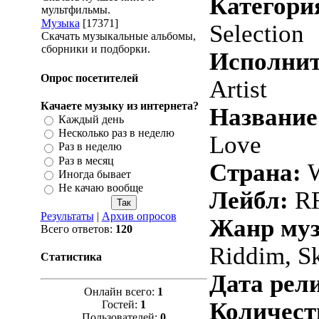
Категори
мультфильмы.
Музыка
[17371]
Selection
Скачать музыкальные альбомы,
сборники и подборки.
Исполнит
Опрос посетителей
Artist
Качаете музыку из интернета?
Название
Каждый день
Несколько раз в неделю
Love
Раз в неделю
Раз в месяц
Страна:
W
Иногда бывает
Не качаю вообще
Лейбл:
R
Результаты
|
Архив опросов
Жанр му
Всего ответов:
120
Riddim, S
Статистика
Дата рели
Онлайн всего:
1
Количест
Гостей:
1
Пользователей:
0