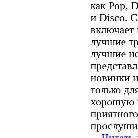
как Pop, D
и Disco. 
включает 
лучшие т
лучшие и
представл
новинки и
только дл
хорошую 
приятног
прослуши
...
Читать 