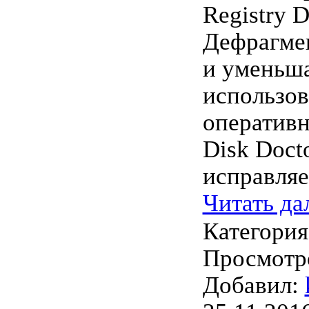
Registry D
Дефрагме
и уменьш
использо
оперативн
Disk Doct
исправля
Читать да
Категори
Просмотро
Добавил: