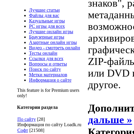
знаков", 
Лучшие статьи
метаданн
Файлы для вас
Казуальные игры
возможно
PC игры для всех
Лучшие онлайн игры
архивиро
Браузерные игры
Азартные онлайн игры
графическ
Видео - смотреть онлайн
Тесты онлайн
ZIP-файлы
Ссылки для всех
Вопросы и ответы
Поиск по сайту
или DVD 
Метки материалов
Информация о сайте
другое.
This feature is for Premium users
only!
Дополни
Категории раздела
дальше »
По сайту
[28]
Информация по сайту Loadk.ru
Категори
Софт
[21508]