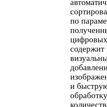
автоматич
сортирова
по параме
полученн
цифровых
содержит
визуальн
добавлени
изображен
и быстру
обработк
количеств