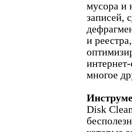
мусора и
записей, 
дефрагме
и реестра,
оптимизир
интернет-
многое др
Инструм
Disk Clean
бесполез