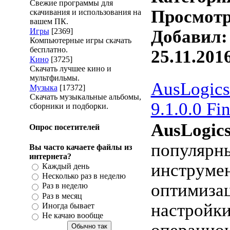
Свежие программы для
Просмотро
скачивания и использования на
вашем ПК.
Игры
[2369]
Добавил
Компьютерные игры скачать
бесплатно.
25.11.201
Кино
[3725]
Скачать лучшее кино и
мультфильмы.
AusLogics
Музыка
[17372]
Скачать музыкальные альбомы,
9.1.0.0 Fi
сборники и подборки.
AusLogics
Опрос посетителей
популярн
Вы часто качаете файлы из
интернета?
инструмен
Каждый день
Несколько раз в неделю
оптимиза
Раз в неделю
Раз в месяц
настройк
Иногда бывает
Не качаю вообще