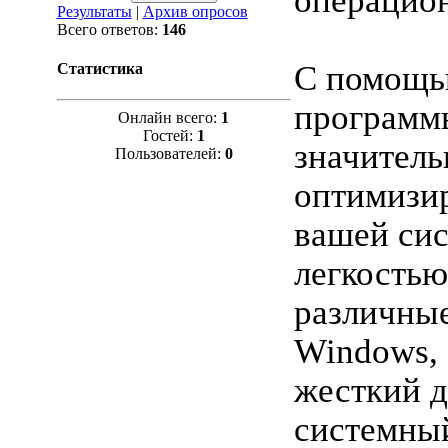
операцио
Результаты
|
Архив опросов
Всего ответов:
146
С помощь
Статистика
программ
Онлайн всего:
1
Гостей:
1
значитель
Пользователей:
0
оптимизир
вашей сис
легкостью
различны
Windows, 
жесткий д
системный