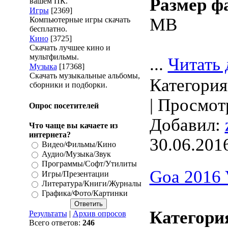
Размер ф
вашем ПК.
Игры
[2369]
MB
Компьютерные игры скачать
бесплатно.
Кино
[3725]
Скачать лучшее кино и
мультфильмы.
...
Читать 
Музыка
[17368]
Скачать музыкальные альбомы,
Категори
сборники и подборки.
| Просмотр
Опрос посетителей
Добавил:
Что чаще вы качаете из
интернета?
30.06.201
Видео/Фильмы/Кино
Аудио/Музыка/Звук
Программы/Софт/Утилиты
Goa 2016 
Игры/Презентации
Литература/Книги/Журналы
Графика/Фото/Картинки
Категори
Результаты
|
Архив опросов
Всего ответов:
246