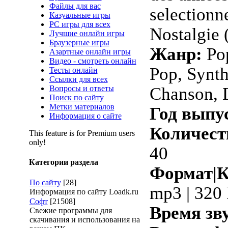
Файлы для вас
selectionn
Казуальные игры
PC игры для всех
Nostalgie 
Лучшие онлайн игры
Браузерные игры
Жанр:
Pop
Азартные онлайн игры
Видео - смотреть онлайн
Pop, Synt
Тесты онлайн
Ссылки для всех
Вопросы и ответы
Chanson, 
Поиск по сайту
Метки материалов
Год выпу
Информация о сайте
Количест
This feature is for Premium users
only!
40
Категории раздела
Формат|К
По сайту
[28]
mp3 | 320
Информация по сайту Loadk.ru
Софт
[21508]
Время зв
Свежие программы для
скачивания и использования на