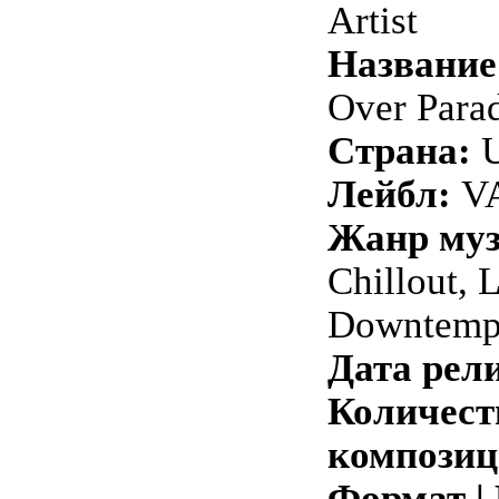
Artist
Название
Over Para
Страна:
Лейбл:
VA
Жанр му
Chillout, 
Downtem
Дата рели
Количест
композиц
Формат |