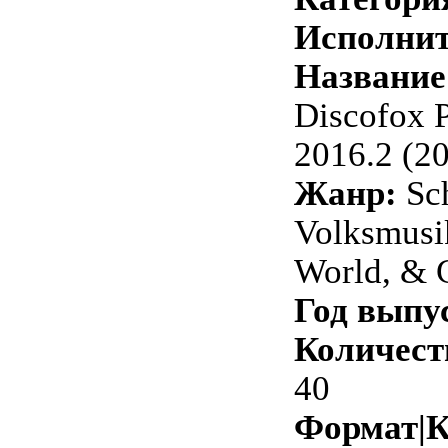
Исполнит
Название
Discofox P
2016.2 (2
Жанр:
Sch
Volksmusik
World, & 
Год выпу
Количест
40
Формат|К