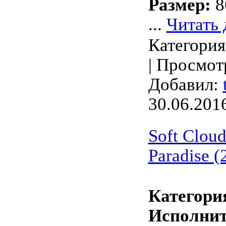
Размер:
8
...
Читать 
Категори
| Просмотр
Добавил:
30.06.201
Soft Clou
Paradise (
Категори
Исполнит