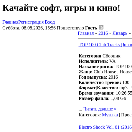
Качайте софт, игры и кино!
Главная
Регистрация
Вход
Суббота, 08.08.2026, 15:56
Приветствую
Гость
Главная
»
2016
»
Январь
»
TOP 100 Club Tracks (Junar
Категория
Сборник
Исполнитель:
VA
Название диска:
TOP 100 C
Жанр:
Club House , House
Год выпуска:
2016
Количество треков:
100
Формат|Качество:
mp3 | 
Время звучания:
10:26:5
Размер файла:
1,08 Gb
...
Читать дальше »
Категория:
Музыка
| Прос
Electro Shock Vol. 01 (2016