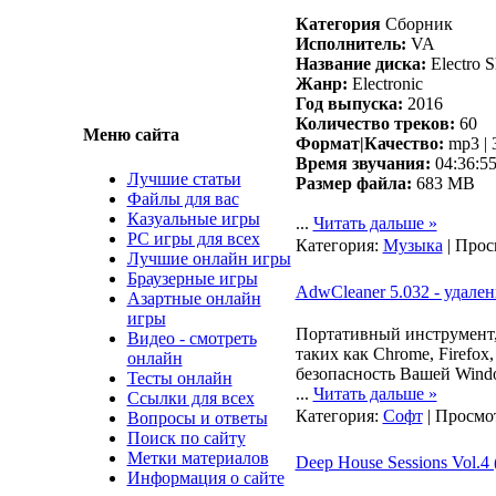
Категория
Сборник
Исполнитель:
VA
Название диска:
Electro S
Жанр:
Electronic
Год выпуска:
2016
Количество треков:
60
Меню сайта
Формат|Качество:
mp3 | 
Время звучания:
04:36:5
Лучшие статьи
Размер файла:
683 MB
Файлы для вас
Казуальные игры
...
Читать дальше »
PC игры для всех
Категория:
Музыка
| Прос
Лучшие онлайн игры
Браузерные игры
AdwCleaner 5.032 - удале
Азартные онлайн
игры
Портативный инструмен
Видео - смотреть
таких как Chrome, Firefo
онлайн
безопасность Вашей Wind
Тесты онлайн
...
Читать дальше »
Ссылки для всех
Категория:
Софт
| Просмот
Вопросы и ответы
Поиск по сайту
Метки материалов
Deep House Sessions Vol.4 
Информация о сайте