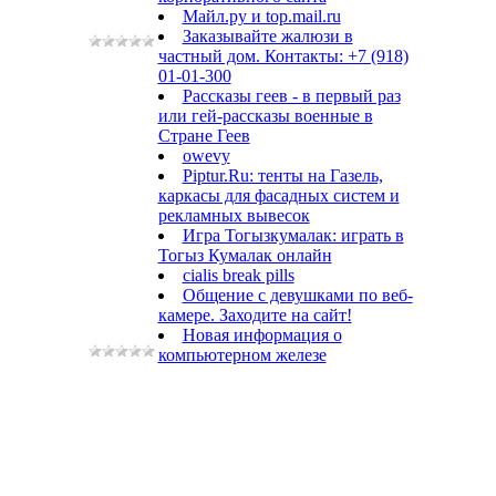
Майл.ру и top.mail.ru
Заказывайте жалюзи в
частный дом. Контакты: +7 (918)
01-01-300
Рассказы геев - в первый раз
или гей-рассказы военные в
Стране Геев
owevy
Piptur.Ru: тенты на Газель,
каркасы для фасадных систем и
рекламных вывесок
Игра Тогызкумалак: играть в
Тогыз Кумалак онлайн
cialis break pills
Общение с девушками по веб-
камере. Заходите на сайт!
Новая информация о
компьютерном железе