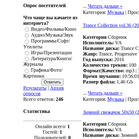
Опрос посетителей
...
Читать дальше »
Категория:
Музыка
| Прос
Что чаще вы качаете из
интернета?
Trance Сollection vol.36 (2
Видео/Фильмы/Кино
Аудио/Музыка/Звук
Категория
Сборник
Программы/Софт/
Исполнитель:
VA
Утилиты
Название диска:
Trance Сo
Игры/Презентации
Жанр:
Trance, Progressive 
Литература/Книги/
Год выпуска:
2016
Журналы
Количество треков:
100
Графика/Фото/
Формат|Качество:
mp3 | 
Картинки
Время звучания:
10:56:0
Размер файла:
1,46 Gb
Результаты
|
Архив
...
Читать дальше »
опросов
Всего ответов:
246
Категория:
Музыка
| Прос
Статистика
Зимний свежачок 50х50 (2
Категория
Сборник
Онлайн всего:
1
Исполнитель:
VA
Гостей:
1
Название диска:
Зимний с
Пользователей:
0