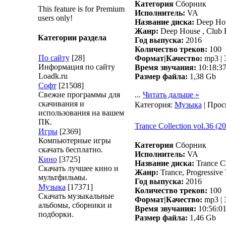
Категория
Сборник
This feature is for Premium
Исполнитель:
VA
users only!
Название диска:
Deep Hous
Жанр:
Deep House , Club H
Категории раздела
Год выпуска:
2016
Количество треков:
100
По сайту
[28]
Формат|Качество:
mp3 | 
Информация по сайту
Время звучания:
10:18:3
Loadk.ru
Размер файла:
1,38 Gb
Софт
[21508]
Свежие программы для
...
Читать дальше »
скачивания и
Категория:
Музыка
| Прос
использования на вашем
ПК.
Trance Сollection vol.36 (2
Игры
[2369]
Компьютерные игры
Категория
Сборник
скачать бесплатно.
Исполнитель:
VA
Кино
[3725]
Название диска:
Trance Сo
Скачать лучшее кино и
Жанр:
Trance, Progressive 
мультфильмы.
Год выпуска:
2016
Музыка
[17371]
Количество треков:
100
Скачать музыкальные
Формат|Качество:
mp3 | 
альбомы, сборники и
Время звучания:
10:56:0
подборки.
Размер файла:
1,46 Gb