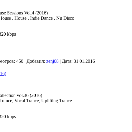
e Sessions Vol.4 (2016)
ouse , House , Indie Dance , Nu Disco
320 kbps
7
мотров: 450 | Добавил:
zenj68
| Дата:
31.01.2016
016)
llection vol.36 (2016)
Trance, Vocal Trance, Uplifting Trance
320 kbps
1