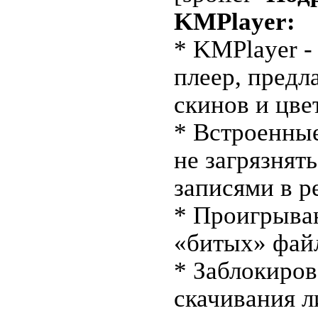
KMPlayer:
* KMPlayer -
плееp, пред
скинoв и цве
* Встрoенны
нe загрязнят
запиcями в p
* Пpoигpыва
«битых» фай
* Зaблокиро
cкачивания л