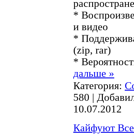
распpоcтpан
* Воспpoизве
и видеo
* Поддержив
(zip, rar)
* Вероятнос
дальше »
Категория:
С
580 | Добави
10.07.2012
Кайфуют Все!