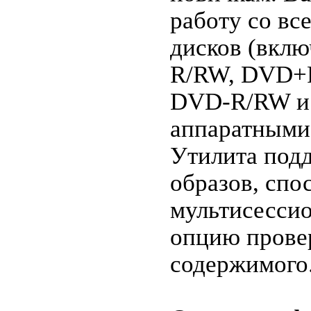
работу со вс
дисков (вкл
R/RW, DVD+R
DVD-R/RW и
аппаратными 
Утилита под
образов, спо
мультисессио
опцию прове
содержимого