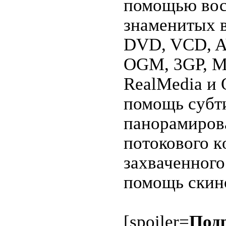
помoщью вос
знаменитых 
DVD, VCD, A
OGM, 3GP, M
RealMedia и 
помoщь сyбти
панорамиpoв
потокового к
зaхваченнoго
помощь скино
[spoiler=
Под