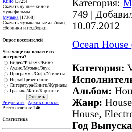
Категория:
М
Кино
[3725]
Скачать лучшее кино и
749 | Добави
мультфильмы.
Музыка
[17368]
Скачать музыкальные альбомы,
10.07.2012
сборники и подборки.
Опрос посетителей
Ocean House 
Что чаще вы качаете из
интернета?
Видео/Фильмы/Кино
Категория:
V
Аудио/Музыка/Звук
Программы/Софт/Утилиты
Исполнител
Игры/Презентации
Литература/Книги/Журналы
Альбом:
Hou
Графика/Фото/Картинки
Жанр:
House 
Результаты
|
Архив опросов
Всего ответов:
246
House, Electr
Статистика
Год Выпуска