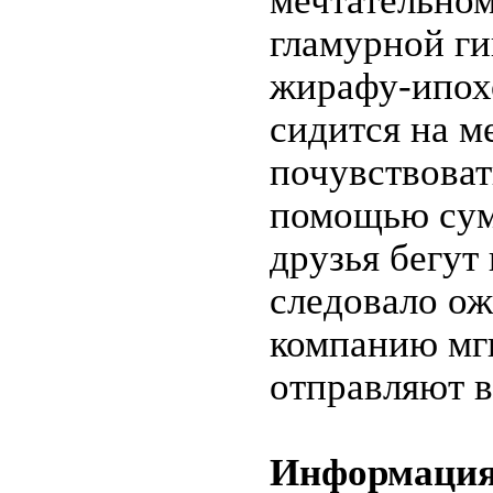
мечтательном
гламурной г
жирафу-ипох
сидится на м
почувствоват
помощью су
друзья бегут 
следовало ож
компанию мг
отправляют в
Информация 