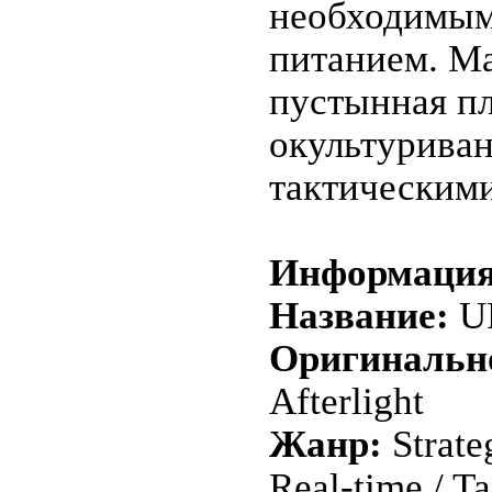
необходимым:
питанием. М
пустынная п
окультуриван
тактическими
Информация 
Название:
UF
Оригинально
Afterlight
Жанр:
Strate
Real-time / Ta