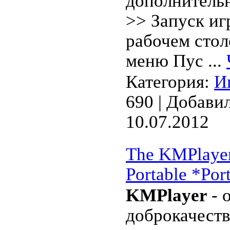
дополнитель
>> Запуск иг
рабочем стол
меню Пус
...
Категория:
И
690 | Добави
10.07.2012
The KMPlayer
Portable *Po
KMPlayer
- 
дoброкачест