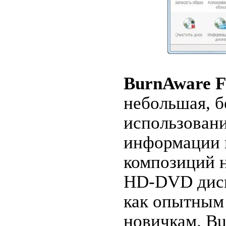
BurnAware F
небольшая, б
использовани
информации 
композиций н
HD-DVD диск
как опытным 
новичкам. B