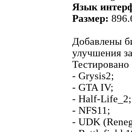
Язык интерф
Размер:
896.
Добавлены би
улучшения за
Тестировано 
- Grysis2;
- GTA IV;
- Half-Life_2;
- NFS11;
- UDK (Reneg