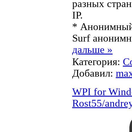
разных стран
IP.
* Анонимный
Surf аноним
дальше »
Категория:
С
Добавил:
max
WPI for Wind
Rost55/andre