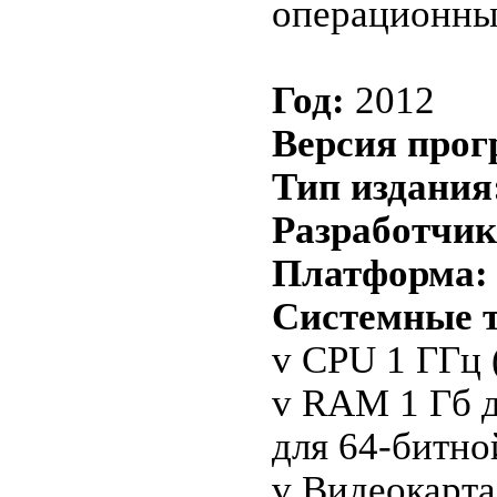
операционных
Год:
2012
Версия про
Тип издания
Разработчик
Платформа:
Системные т
v CPU 1 ГГц 
v RAM 1 Гб д
для 64-битно
v Видеокарта