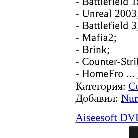
- Battlefield 
- Unreal 2003
- Battlefield 3
- Mafia2;
- Brink;
- Counter-Stri
- HomeFro
...
Категория:
С
Добавил:
Nu
Aiseesoft DVD