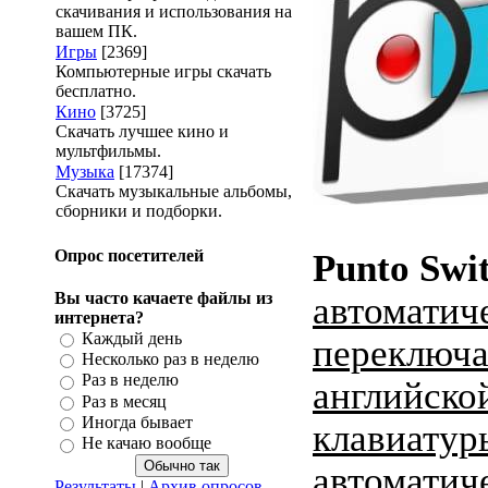
скачивания и использования на
вашем ПК.
Игры
[2369]
Компьютерные игры скачать
бесплатно.
Кино
[3725]
Скачать лучшее кино и
мультфильмы.
Музыка
[17374]
Скачать музыкальные альбомы,
сборники и подборки.
Опрос посетителей
Punto Swi
Вы часто качаете файлы из
автоматич
интернета?
Каждый день
переключа
Несколько раз в неделю
Раз в неделю
английско
Раз в месяц
Иногда бывает
клавиатур
Не качаю вообще
автоматич
Результаты
|
Архив опросов