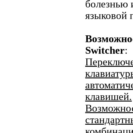
болезнью 
языковой 
Возможно
Switcher
:
Переключе
клавиатур
автоматич
клавишей.
Возможнос
стандартн
комбинаци