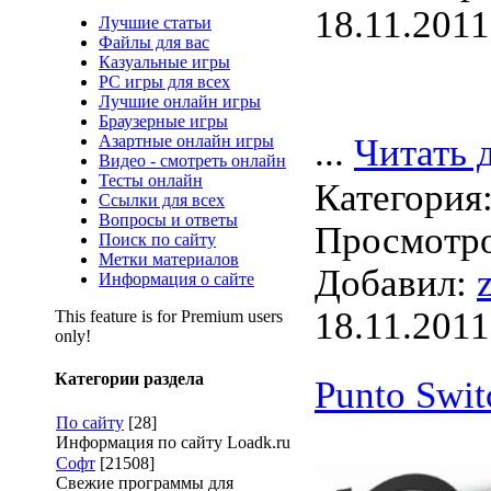
18.11.2011
Лучшие статьи
Файлы для вас
Казуальные игры
PC игры для всех
Лучшие онлайн игры
Браузерные игры
Азартные онлайн игры
...
Читать 
Видео - смотреть онлайн
Тесты онлайн
Категория
Ссылки для всех
Вопросы и ответы
Просмотро
Поиск по сайту
Метки материалов
Добавил:
Информация о сайте
18.11.2011
This feature is for Premium users
only!
Категории раздела
Punto Swit
По сайту
[28]
Информация по сайту Loadk.ru
Софт
[21508]
Свежие программы для