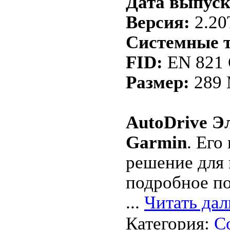
Дата выпуск
Версия:
2.20
Системные т
FID:
EN 821
Размер:
289
AutoDrive Э
Garmin
. Его
решение для 
подробное по
...
Читать дал
Категория:
С