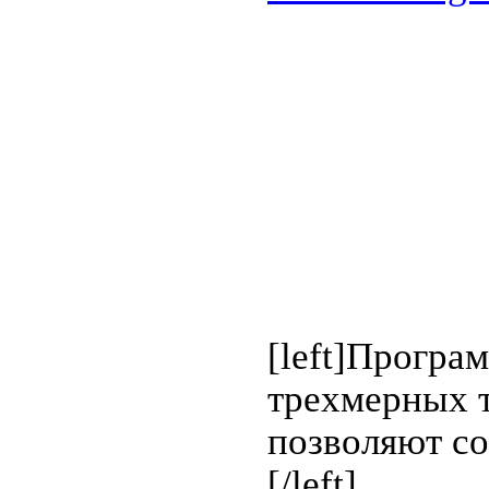
[left]Програ
трехмерных т
позволяют со
[/left]