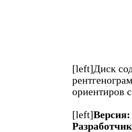
[left]Диск с
рентгеногра
ориентиров с
[left]
Версия:
Разработчик