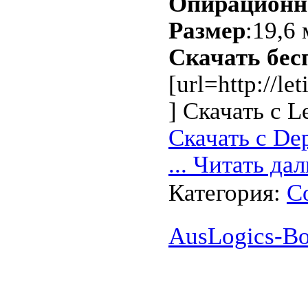
Опирационн
Размер
:19,6 
Скачать бес
[url=http://l
] Скачать с Let
Скачать с Dep
...
Читать дал
Категория:
С
AusLogics-Bo