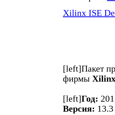
Xilinx ISE De
[left]Пакет 
фирмы
Xilin
[left]
Год:
201
Версия:
13.3