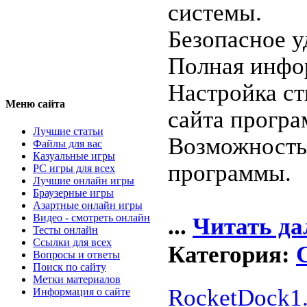
системы.
Безопасное у
Полная инфор
Настройка ст
Меню сайта
сайта програ
Лучшие статьи
Возможность
Файлы для вас
Казуальные игры
программы.
PC игры для всех
Лучшие онлайн игры
Браузерные игры
Азартные онлайн игры
Видео - смотреть онлайн
...
Читать да
Тесты онлайн
Ссылки для всех
Категория:
Вопросы и ответы
Поиск по сайту
Метки материалов
RocketDock1.
Информация о сайте