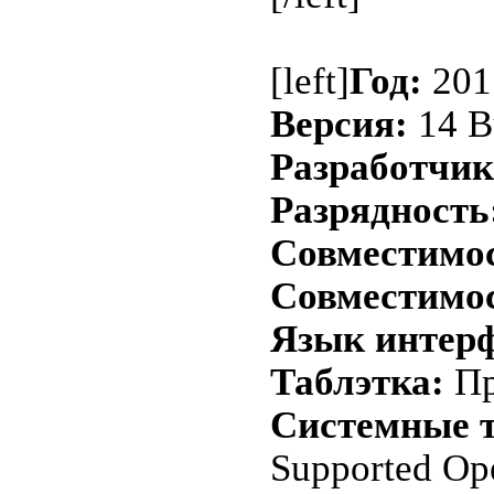
[left]
Год:
201
Версия:
14 B
Разработчик
Разрядность
Совместимост
Совместимос
Язык интерф
Таблэтка:
Пр
Системные т
Supported Op