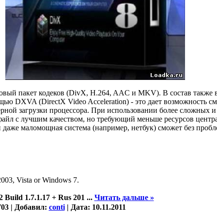
овый пакет кодеков (DivX, H.264, AAC и MKV). В состав также 
ью DXVA (DirectX Video Acceleration) - это дает возможность с
мерной загрузки процессора. При использовании более сложных 
файл с лучшим качеством, но требующий меньше ресурсов центр
 даже маломощная система (например, нетбук) сможет без пробл
003, Vista or Windows 7.
 Build 1.7.1.17 + Rus 201
...
Читать дальше »
03 | Добавил:
conti
| Дата:
10.11.2011