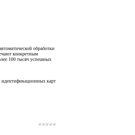
 автоматической обработки
вечают конкретным
олее 100 тысяч успешных
з, идентификационных карт