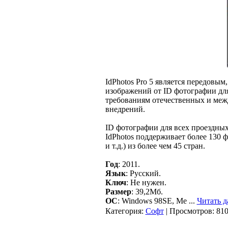
IdPhotos Pro 5 является передовы
изображений от ID фотографии для
требованиям отечественных и межд
внедрений.
ID фотографии для всех проездны
IdPhotos поддерживает более 130 
и т.д.) из более чем 45 стран.
Год
: 2011.
Язык
: Русский.
Ключ
: Не нужен.
Размер
: 39,2Мб.
ОС
: Windows 98SE, Me
...
Читать д
Категория:
Софт
| Просмотров: 810