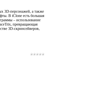
ых 3D-персонажей, а также
фты. В iClone есть большая
ограммы – использование
FaceTrix, превращающая
естве 3D-скринсейверов,