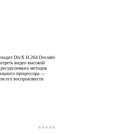
входит DivX H.264 Decoder
мотреть видео высокой
и ресурсоемких методов
ального процессора —
ем его воспроизвести