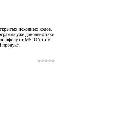
открытых исходных кодов.
рограмма уже довольно таки
цию офису от MS. Об этом
 продукт.