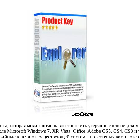
илита, которая может помочь восстановить утерянные ключи для
 Microsoft Windows 7, XP, Vista, Office, Adobe CS5, CS4, CS3 и т.
ерийные ключи от существующей системы и с сетевых компьютер