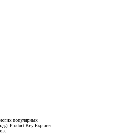
 многих популярных
д.). Product Key Explorer
ов.