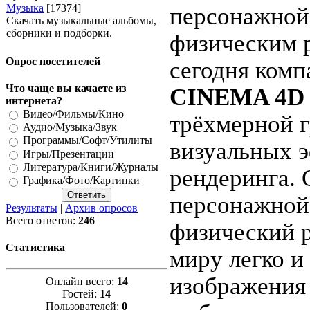
Музыка
[17374]
персонажной 
Скачать музыкальные альбомы,
сборники и подборки.
физическим 
Опрос посетителей
сегодня ком
Что чаще вы качаете из
CINEMA 4D
интернета?
Видео/Фильмы/Кино
трёхмерной г
Аудио/Музыка/Звук
Программы/Софт/Утилиты
визуальных э
Игры/Презентации
Литература/Книги/Журналы
рендеринга.
Графика/Фото/Картинки
персонажной
Результаты
|
Архив опросов
Всего ответов:
246
физический 
Статистика
миру легко и
изображения 
Онлайн всего:
14
Гостей:
14
Пользователей:
0