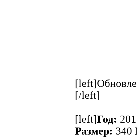
[left]Обновл
[/left]
[left]
Год:
201
Размер:
340