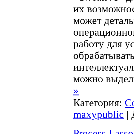
их возможнос
может деталь
операционно
работу для у
обрабатыват
интеллектуал
можно выдели
»
Категория:
С
maxypublic
| 
Process Lasso