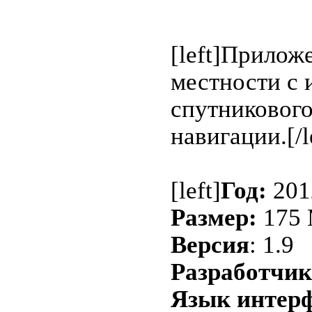
[left]Прилож
местности с 
спутниковог
навигации.[/l
[left]
Год:
201
Размер:
175
Версия
: 1.9
Разработчик
Язык интерф