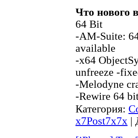
Что нового в
64 Bit
-AM-Suite: 6
available
-x64 ObjectSy
unfreeze -fix
-Melodyne cra
-Rewire 64 bi
Категория:
С
x7Post7x7x
| 