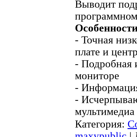
Выводит подр
программном 
Особенности
- Точная низ
плате и цент
- Подробная 
мониторе
- Информация
- Исчерпыва
мультимедиа 
Категория:
С
maxypublic
| 