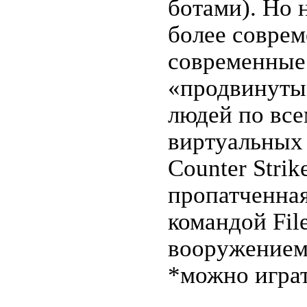
ботами). Но 
более совре
современные 
«продвинуты
людей по все
виртуальных 
Counter Strik
пропатченная
командой Fil
вооружением
*можно играт