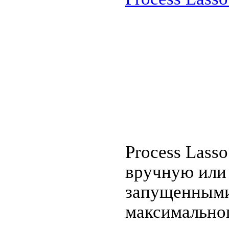
Process Lass
вручную или
запущенными
максимальног