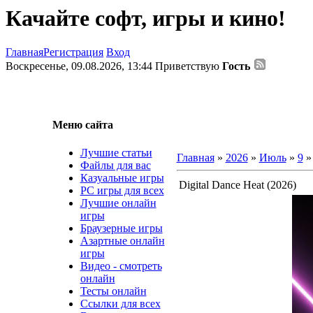
Качайте софт, игры и кино!
Главная
Регистрация
Вход
Воскресенье, 09.08.2026, 13:44
Приветствую
Гость
Меню сайта
Лучшие статьи
Главная
»
2026
»
Июль
»
9
» 
Файлы для вас
Казуальные игры
Digital Dance Heat (2026)
PC игры для всех
Лучшие онлайн
игры
Браузерные игры
Азартные онлайн
игры
Видео - смотреть
онлайн
Тесты онлайн
Ссылки для всех