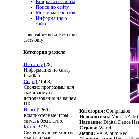
Вопросы и ответы
Поиск по сайту
Метки материалов
Информация о
сайте
This feature is for Premium
users only!
Категории раздела
По сайту
[28]
Информация по сайту
Loadk.ru
Софт
[21508]
Свежие программы для
скачивания и
использования на вашем
ПК.
Игры
[2369]
Категория:
Compilation
Компьютерные игры
Исполнитель:
Various Artist
скачать бесплатно.
Название:
Digital Dance Hea
Кино
[3725]
Страна:
World
Скачать лучшее кино и
Лейбл:
VA-Album Rec.
мультфильмы.
Жанр музыки:
House, Elect