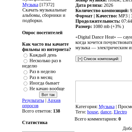
Музыка
[17372]
Дата релиза:
2026
Скачать музыкальные
Количество композиций:
9
альбомы, сборники и
Формат | Качество:
MP3 | 
подборки.
Продолжительность:
07:44
Размер:
1080 mb (+3% )
Опрос посетителей
«Digital Dance Heat» — сау
когда хочется почувствовать
Как часто вы качаете
музыка — электрическим им
фильмы из интернета?
Каждый день
Несколько раз в
неделю
Раз в неделю
Раз в месяц
Иногда бывает
Не качаю вообще
Результаты
|
Архив
опросов
Категория
:
Музыка
|
Просм
Всего ответов:
138
Теги
:
house
,
dance
,
Electro
Всего комментариев
:
0
Статистика
Доба