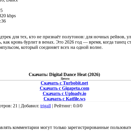
5
320 kbps
:36
ндтрек для тех, кто не признаёт полутонов: для ночных рейвов, 
, как кровь бурлит в венах. Это 2026 год — время, когда танец с
пульсом, который соединяет всех на одной волне.
Скачать: Digital Dance Heat (2026)
Цитата
Скачать с Turbobit.net
Скачать с Gigapeta.com
Скачать с Uploady.io
Скачать с Katfile.ws
отров
: 21 |
Добавил
:
trigall
|
Рейтинг
:
0.0
/
0
влять комментарии могут только зарегистрированные пользоват