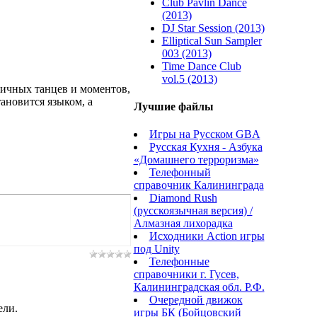
Club Pavlin Dance
(2013)
DJ Star Session (2013)
Elliptical Sun Sampler
003 (2013)
Time Dance Club
vol.5 (2013)
уличных танцев и моментов,
тановится языком, а
Лучшие файлы
Игры на Русском GBA
Русская Кухня - Азбука
«Домашнего терроризма»
Телефонный
справочник Калининграда
Diamond Rush
(русскоязычная версия) /
Алмазная лихорадка
Исходники Action игры
под Unity
Телефонные
справочники г. Гусев,
Калининградская обл. Р.Ф.
Очередной движок
ели.
игры БК (Бойцовский