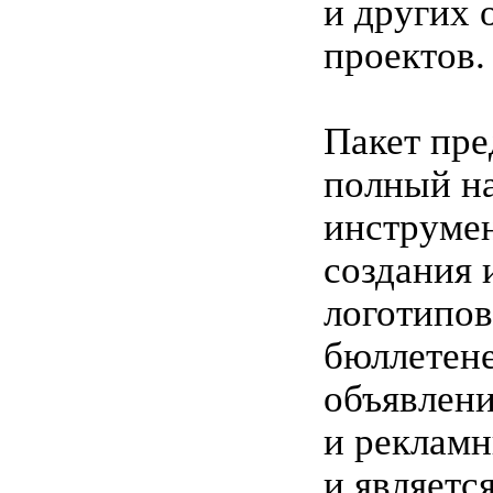
и других 
проектов.
Пакет пре
полный н
инструмен
создания 
логотипов
бюллетен
объявлени
и реклам
и являетс