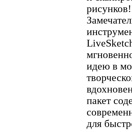
рисунков!
Замечате
инструме
LiveSketc
мгновенн
идею в м
творческо
вдохнове
пакет сод
современн
для быстр