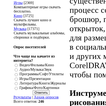
существе
Игры
[2369]
Компьютерные игры скачать
процесс с
бесплатно.
Кино
[3725]
брошюр, п
Скачать лучшее кино и
мультфильмы.
открыток,
Музыка
[17371]
Скачать музыкальные альбомы,
для разм
сборники и подборки.
в социаль
Опрос посетителей
и других 
Что чаще вы качаете из
интернета?
CorelDRA
Видео/Фильмы/Кино
Аудио/Музыка/Звук
чтобы пом
Программы/Софт/Утилиты
Игры/Презентации
Литература/Книги/Журналы
Графика/Фото/Картинки
Инструм
Результаты
|
Архив опросов
рисовани
Всего ответов:
246