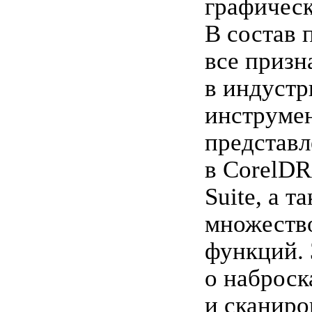
графическ
В состав 
все приз
в индустр
инструме
представ
в CorelD
Suite, а т
множеств
функций. 
о наброск
и сканиро