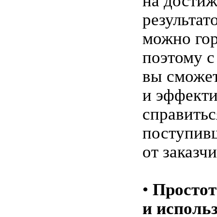
на дости
результат
можно гор
поэтому 
вы сможе
и эффект
справитьс
поступив
от заказч
•
Простот
и исполь