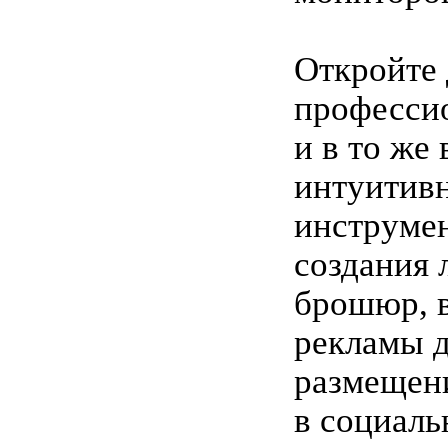
Откройте 
професси
и в то же
интуитив
инструме
создания 
брошюр, в
рекламы 
размещен
в социаль