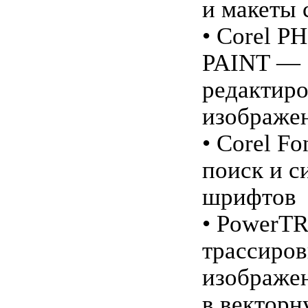
и макеты 
• Corel P
PAINT —
редактир
изображе
• Corel F
поиск и с
шрифтов
• PowerT
трассиров
изображе
в векторн