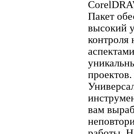
CorelDRA
Пакет обе
высокий 
контроля 
аспектам
уникальны
проектов.
Универса
инструме
вам выраб
неповтор
работы. Н