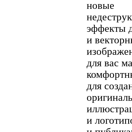
новые
недестру
эффекты 
и вектор
изображен
для вас м
комфортн
для созда
оригинал
иллюстра
и логотип
и публик