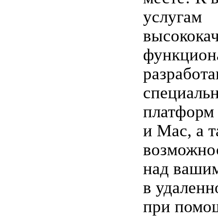
услугам
высокока
функцион
разработ
специальн
платформ
и Mac, а 
возможнос
над ваши
в удаленн
при помо