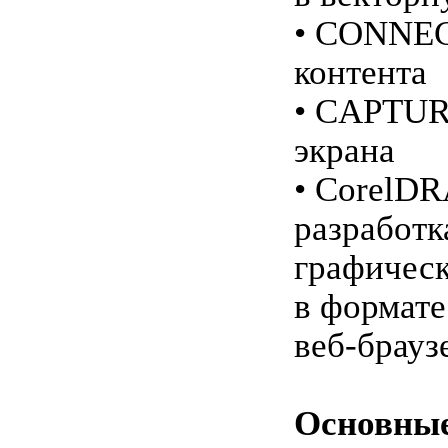
• CONNEC
контента
• CAPTUR
экрана
• CorelD
разработк
графическ
в формате
веб-брауз
Основны