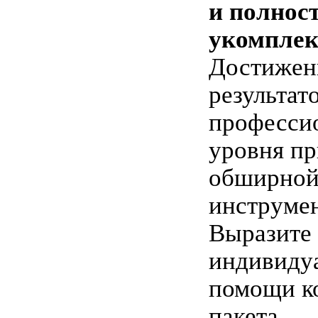
и полнос
укомплек
Достижен
результат
професси
уровня п
обширной
инструме
Выразите
индивиду
помощи к
пакета