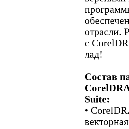
программ
обеспечен
отрасли. 
с CorelD
лад!
Состав п
CorelDRA
Suite:
• CorelD
векторная