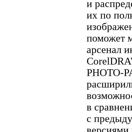
и распред
их по по
изображе
поможет 
арсенал и
CorelDRA
PHOTO-PA
расширил
возможно
в сравнен
с предыд
версиями 