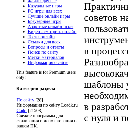
Файлы для вас
Практичн
Казуальные игры
PC игры для всех
советов н
Лучшие онлайн игры
Браузерные игры
пользоват
Азартные онлайн игры
Видео - смотреть онлайн
Тесты онлайн
инструме
Ссылки для всех
Вопросы и ответы
в процесс
Поиск по сайту
Метки материалов
Разнообр
Информация о сайте
высокока
This feature is for Premium users
only!
шаблоны 
Категории раздела
необходи
По сайту
[28]
в разрабо
Информация по сайту Loadk.ru
Софт
[21508]
с нуля и 
Свежие программы для
скачивания и использования на
вашем ПК.