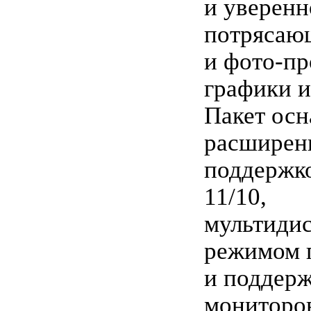
и уверенн
потрясаю
и фото-пр
графики и
Пакет ос
расширен
поддержк
11/10,
мультиди
режимом 
и поддер
мониторо