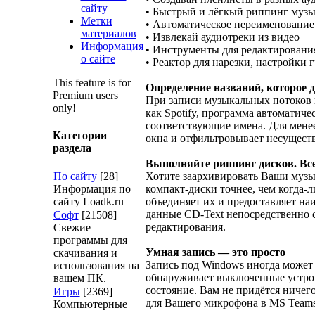
сайту
• Быстрый и лёгкый риппинг муз
Метки
• Автоматическое переименовани
материалов
• Извлекай аудиотреки из видео
Информация
• Инструменты для редактировани
о сайте
• Реактор для нарезки, настройки 
This feature is for
Определение названий, которое д
Premium users
При записи музыкальных потоков ва
only!
как Spotify, программа автоматич
соответствующие имена. Для менее
Категории
окна и отфильтровывает несуществ
раздела
Выполняйте риппинг дисков. Вс
По сайту
[28]
Хотите заархивировать Ваши музык
Информация по
компакт-диски точнее, чем когда-
сайту Loadk.ru
объединяет их и предоставляет на
данные CD-Text непосредственно 
Софт
[21508]
редактирования.
Свежие
программы для
Умная запись — это просто
скачивания и
Запись под Windows иногда может 
использования на
обнаруживает выключенные устройс
вашем ПК.
состояние. Вам не придётся ничег
Игры
[2369]
для Вашего микрофона в MS Teams
Компьютерные