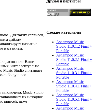
Друзья и партнёры
Схожие материалы
udio. Для таких сервисов,
Вашим файлам
Ashampoo Music
 анализирует название
Studio 11.0.1.2 Final +
ым названием.
Portable
Ashampoo Music
Studio 11.0.2.1 Final +
dio распознает Ваши
Portable
анных, интеллектуально
Ashampoo Music
 Music Studio считывает
Studio 11.0.3.1 Final +
го-либо ручного
Portable
Ashampoo Music
Studio 11.0.4.1 Final +
Portable
 выключено. Music Studio
Ashampoo Music
станавливает их исходное
Studio 11.0.5.1 Final +
х записей, даже
Portable
Ashampoo Music