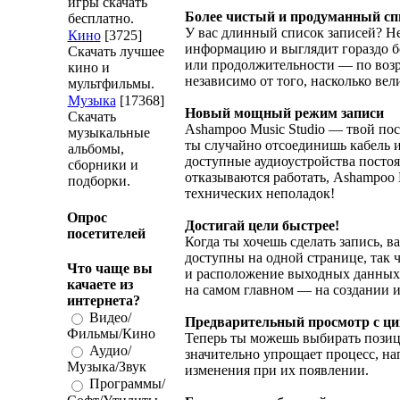
игры скачать
Более чистый и продуманный сп
бесплатно.
У вас длинный список записей? Не
Кино
[3725]
информацию и выглядит гораздо бо
Скачать лучшее
или продолжительности — по возр
кино и
независимо от того, насколько вел
мультфильмы.
Музыка
[17368]
Новый мощный режим записи
Скачать
Ashampoo Music Studio — твой по
музыкальные
ты случайно отсоединишь кабель ил
альбомы,
доступные аудиоустройства посто
сборники и
отказываются работать, Ashampoo M
подборки.
технических неполадок!
Опрос
Достигай цели быстрее!
посетителей
Когда ты хочешь сделать запись, 
доступны на одной странице, так 
Что чаще вы
и расположение выходных данных. 
качаете из
на самом главном — на создании и
интернета?
Видео/
Предварительный просмотр с ц
Фильмы/Кино
Теперь ты можешь выбирать позици
Аудио/
значительно упрощает процесс, на
Музыка/Звук
изменения при их появлении.
Программы/