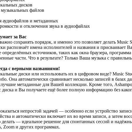
ыкальных дисков
е музыкальных файлов
я аудиофайлов и метаданных
громкости и отключения звука в аудиофайлах
умает за Вас
жно сохранять порядок, и именно это позволяет делать Music St
ески распознаёт имена исполнителей и названия и присваивает 
 определённых источников, таких как окна браузера, программа
енные части. Что в результате? Только Ваша музыка с правильн
егда с верными названиями!
альные диски или использовать их в цифровом виде? Music Stu
либо. Она автоматически сравнивает несколько записей в базах д
илучшие метаданные для Вашей коллекции. Кроме того, Ashampoo
с диска и Вы получаете ещё более полную информацию без како
оказаться непростой задачей — особенно если устройство записи
тва и автоматически включает их во время записи, а затем вос
о делать — идеальное решение для спонтанных сессий и надёжны
, Zoom и других программах.