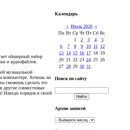
Календарь
«
Июль 2026
»
Пн
Вт
Ср
Чт
Пт
Сб
Вс
1
2
3
4
5
6
7
8
9
10
11
12
13
14
15
16
17
18
19
гает обширный набор
20
21
22
23
24
25
26
ыки и аудиофайлов.
27
28
29
30
31
оей музыкальной
а компьютере. Хочешь ли
Поиск по сайту
 ты сможешь сделать это
 в другие совместимые
! Наведи порядок в своей
Архив записей