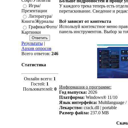
Софт/Утилиты
Больше подробностей и проще у
Игры/
У каждого трека теперь есть отдел
Презентации
перетаскивание. Сведение и редак
Литература/
Книги/Журналы
Всё зависит от контекста
Используй контекстное меню прав
Графика/Фото/
панель инструментов. Выбор за то
Картинки
Результаты
|
Архив опросов
Всего ответов:
246
Статистика
Онлайн всего:
1
Гостей:
1
Информация о программе:
Пользователей:
0
Год выпуска:
2026
Платформа:
Windows® 11/10
Язык интерфейса:
Multilanguage /
Лекарство:
crack.dll | portable
Размер файла:
237.0 MB
Скача