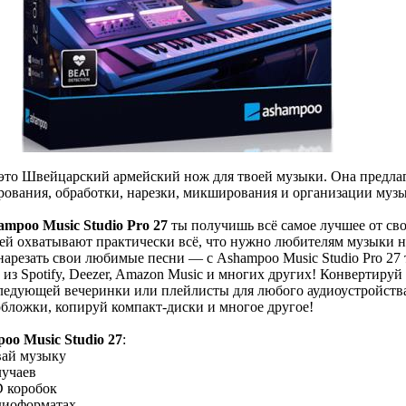
то Швейцарский армейский нож для твоей музыки. Она предла
рования, обработки, нарезки, микширования и организации муз
ampoo Music Studio Pro 27
ты получишь всё самое лучшее от св
ей охватывают практически всё, что нужно любителям музыки н
 нарезать свои любимые песни — с Ashampoo Music Studio Pro 27
 из Spotify, Deezer, Amazon Music и многих других! Конвертируй
следующей вечеринки или плейлисты для любого аудиоустройства
бложки, копируй компакт-диски и многое другое!
o Music Studio 27
:
вай музыку
лучаев
D коробок
удиоформатах