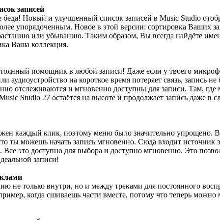
исок записей
 беда! Новый и улучшенный список записей в Music Studio ото
лее упорядоченным. Новое в этой версии: сортировка Ваших за
астанию или убыванию. Таким образом, Вы всегда найдёте именн
ика Ваша коллекция.
стоянный помощник в любой записи! Даже если у твоего микрофо
и аудиоустройство на короткое время потеряет связь, запись не 
янно отслеживаются и мгновенно доступны для записи. Там, где
usic Studio 27 остаётся на высоте и продолжает запись даже в 
важен каждый клик, поэтому меню было значительно упрощено. 
что ты можешь начать запись мгновенно. Сюда входит источник з
Все это доступно для выбора и доступно мгновенно. Это позвол
деальной записи!
иклами
ю не только внутри, но и между треками для постоянного восп
пример, когда сшиваешь части вместе, потому что теперь можно