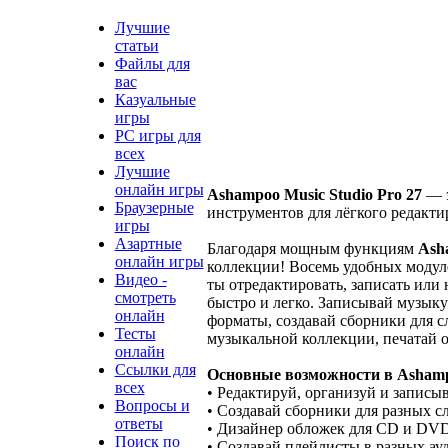
Лучшие
статьи
Файлы для
вас
Казуальные
игры
PC игры для
всех
Лучшие
онлайн игры
Ashampoo Music Studio Pro 27
— э
Браузерные
инструментов для лёгкого редакти
игры
Азартные
Благодаря мощным функциям
Ash
онлайн игры
коллекции! Восемь удобных модул
Видео -
ты отредактировать, записать или
смотреть
быстро и легко. Записывай музыку
онлайн
форматы, создавай сборники для 
Тесты
музыкальной коллекции, печатай о
онлайн
Ссылки для
Основные возможности в Ashampo
всех
• Редактируй, организуй и записы
Вопросы и
• Создавай сборники для разных с
ответы
• Дизайнер обложек для CD и DV
Поиск по
• Создавай плейлисты в разных а