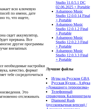
Studio 11.0.5.1 DC
02.06.2025 + Portable
бражает всю ключевую
Ashampoo Music
писей по имени, дате
Studio 12.0.0.14 Final
о то, что ищете,
+ Portable
Ashampoo Music
Studio 12.0.1.2 Final
+ Portable
на сядет аккумулятор,
Ashampoo Music
будет прервана. Все
Studio 12.0.2.3 Final
 многие другие программы
+ Portable
случае внезапных
Ashampoo Music
Studio 12.0.3.3 Final
+ Portable
Все необходимые настройки
Лучшие файлы
вука, качество, формат
яет тебе сосредоточиться
Игры на Русском GBA
Русская Кухня - Азбука
«Домашнего терроризма»
Телефонный
роизведения. Это
справочник Калининграда
 мгновенно отслеживать
Diamond Rush
(русскоязычная версия) /