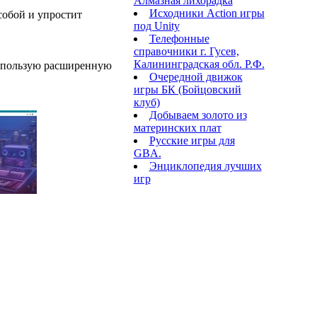
Алмазная лихорадка
Исходники Action игры
 собой и упростит
под Unity
Телефонные
справочники г. Гусев,
Калининградская обл. Р.Ф.
использую расширенную
Очередной движок
игры БК (Бойцовский
клуб)
Добываем золото из
материнских плат
Русские игры для
GBA.
Энциклопедия лучших
игр