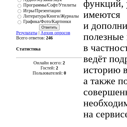
функций, 
Программы/Софт/Утилиты
Игры/Презентации
имеются
Литература/Книги/Журналы
Графика/Фото/Картинки
и дополн
Результаты
|
Архив опросов
полезные
Всего ответов:
246
в частнос
Статистика
ведёт по
Онлайн всего:
2
историю в
Гостей:
2
Пользователей:
0
а также п
совершен
необходи
на сервис