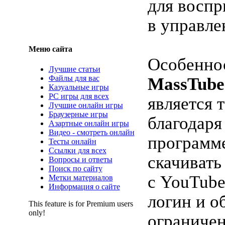
для воспр
в управле
Меню сайта
Особенно
Лучшие статьи
Файлы для вас
MassTube
Казуальные игры
PC игры для всех
является т
Лучшие онлайн игры
Браузерные игры
благодаря
Азартные онлайн игры
Видео - смотреть онлайн
программ
Тесты онлайн
Ссылки для всех
скачивать
Вопросы и ответы
Поиск по сайту
с YouTube
Метки материалов
Информация о сайте
логин и о
This feature is for Premium users
only!
ограничен