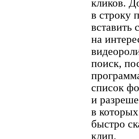
кликов. Д
в строку 
вставить 
на интер
видеороли
поиск, по
программа
список ф
и разреше
в которы
быстро ск
клип.