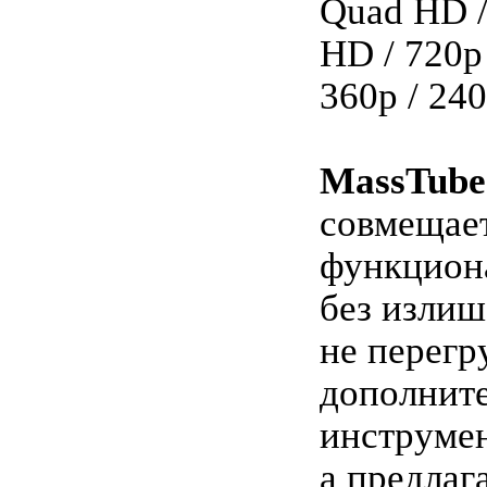
Quad HD /
HD / 720p
360p / 240
MassTube
совмещает
функцион
без излиш
не перегр
дополнит
инструме
а предлаг