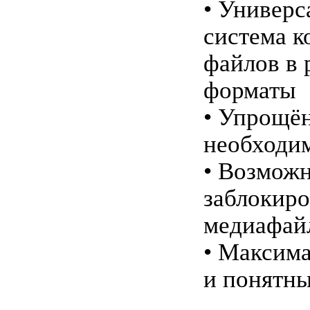
• Универс
система к
файлов в 
форматы
• Упрощё
необходим
• Возможн
заблокир
медиафай
• Максима
и понятн