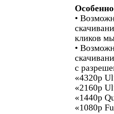
Особенно
• Возмож
скачивани
кликов м
• Возмож
скачивани
с разреш
«4320p Ul
«2160p Ul
«1440p Q
«1080p Fu