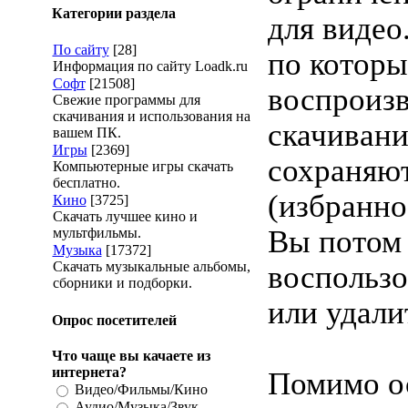
Категории раздела
для видео
По сайту
[28]
по котор
Информация по сайту Loadk.ru
Софт
[21508]
воспроиз
Свежие программы для
скачивания и использования на
скачивани
вашем ПК.
Игры
[2369]
сохраняют
Компьютерные игры скачать
бесплатно.
(избранное
Кино
[3725]
Скачать лучшее кино и
Вы потом
мультфильмы.
Музыка
[17372]
Скачать музыкальные альбомы,
воспользо
сборники и подборки.
или удали
Опрос посетителей
Что чаще вы качаете из
интернета?
Помимо о
Видео/Фильмы/Кино
Аудио/Музыка/Звук