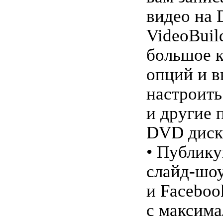
видео на
VideoBuil
большое к
опций и в
настроит
и другие 
DVD диск
• Публику
слайд-шоу
и Faceboo
с максим