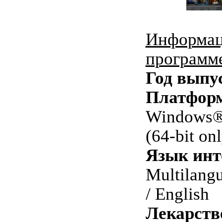
Информац
программ
Год выпу
Платфор
Windows® 
(64-bit on
Язык инт
Multilang
/ English
Лекарств