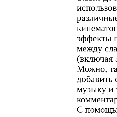
использо
различны
кинемато
эффекты 
между сл
(включая 
Можно, та
добавить
музыку и 
коммента
С помощь