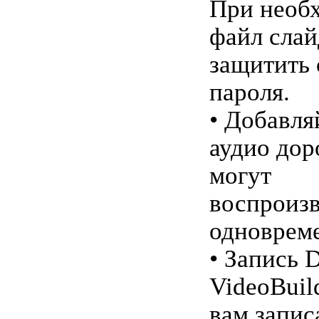
При необ
файл сла
защитить
пароля.
• Добавля
аудио дор
могут
воспроизв
одноврем
• Запись 
VideoBuil
вам запис