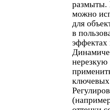
размыты.
можно исп
для объек
в пользов
эффектах 
Динамиче
нерезкую
применит
ключевых 
Регулиров
(например
оттенки с