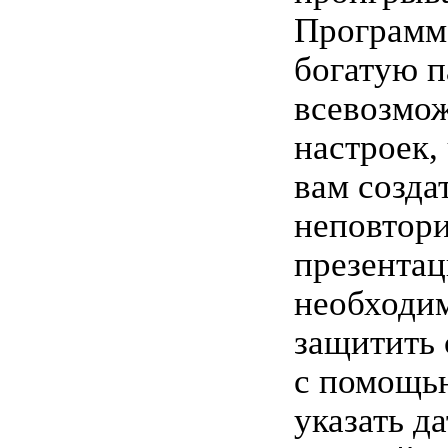
Программ
богатую п
всевозмо
настроек,
вам созда
неповтор
презента
необходи
защитить
с помощь
указать да