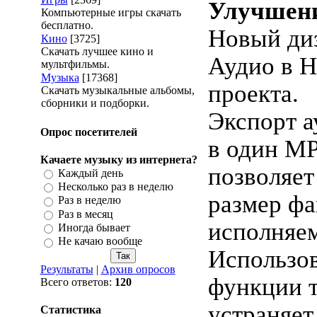
Улучшени
Компьютерные игры скачать
бесплатно.
Новый ди
Кино
[3725]
Скачать лучшее кино и
Аудио в Н
мультфильмы.
Музыка
[17368]
проекта.
Скачать музыкальные альбомы,
сборники и подборки.
Экспорт а
Опрос посетителей
в один M
Качаете музыку из интернета?
позволяе
Каждый день
Несколько раз в неделю
размер фа
Раз в неделю
Раз в месяц
исполняем
Иногда бывает
Не качаю вообще
Использов
Результаты
|
Архив опросов
функции 
Всего ответов:
120
устраняет
Статистика