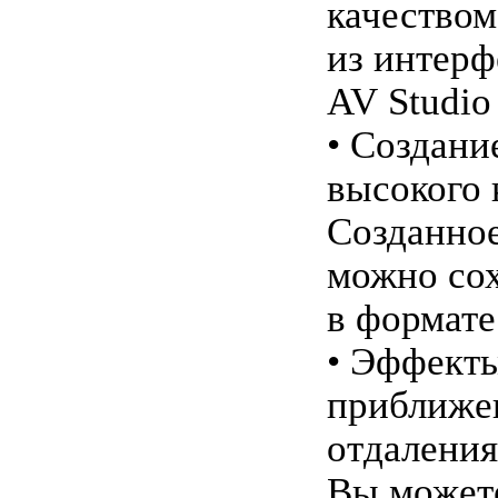
качеством
из интерф
AV Studio
• Создани
высокого 
Созданно
можно со
в формате
• Эффект
приближе
отдаления
Вы может