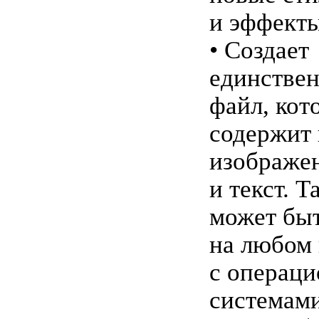
и эффекты
• Создает
единстве
файл, кот
содержит 
изображе
и текст. Т
может бы
на любом
с операц
системам