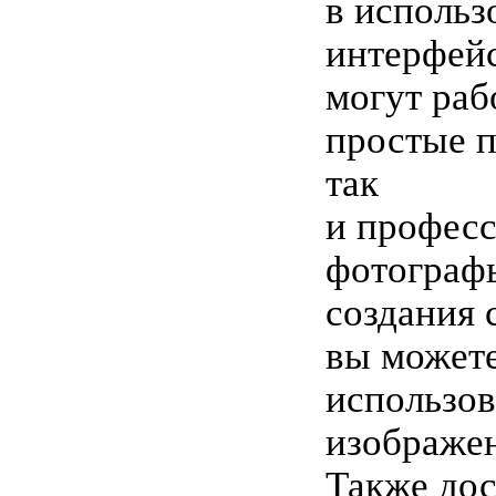
в использ
интерфейс
могут раб
простые п
так
и профес
фотограф
создания 
вы может
использо
изображен
Также до