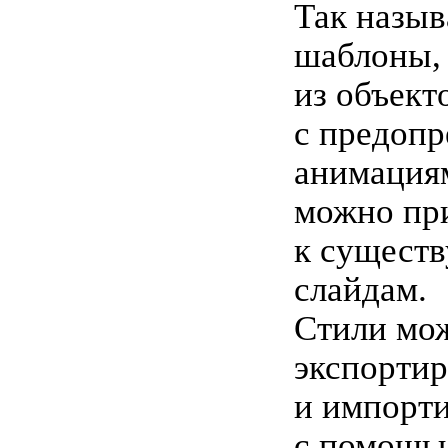
Так назы
шаблоны,
из объект
с предоп
анимация
можно пр
к сущест
слайдам.
Стили мож
экспортир
и импорти
с помощь