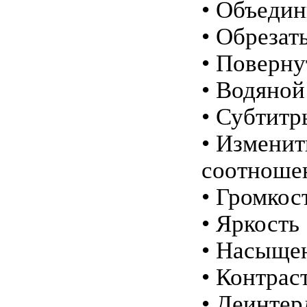
• Объедин
• Обрезат
• Поверну
• Водяной
• Субтитр
• Изменит
соотноше
• Громкос
• Яркость
• Насыще
• Контрас
• Деинтер