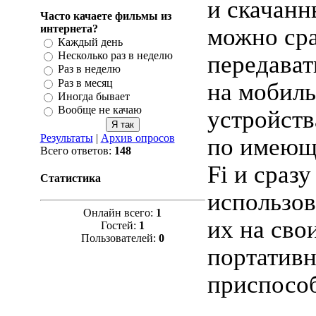
и скачанн
Часто качаете фильмы из
интернета?
можно ср
Каждый день
Несколько раз в неделю
передават
Раз в неделю
Раз в месяц
на мобил
Иногда бывает
Вообще не качаю
устройств
Результаты
|
Архив опросов
по имеющ
Всего ответов:
148
Fi и сразу
Статистика
использов
Онлайн всего:
1
их на сво
Гостей:
1
Пользователей:
0
портатив
приспосо