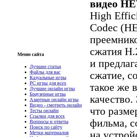
видео HE
High Effic
Codec (HE
преемнико
сжатия H.
Меню сайта
и предлаг
Лучшие статьи
Файлы для вас
сжатие, с
Казуальные игры
PC игры для всех
такое же 
Лучшие онлайн игры
Браузерные игры
качество. 
Азартные онлайн игры
Видео - смотреть онлайн
что разм
Тесты онлайн
Ссылки для всех
фильма, с
Вопросы и ответы
Поиск по сайту
на устрой
Метки материалов