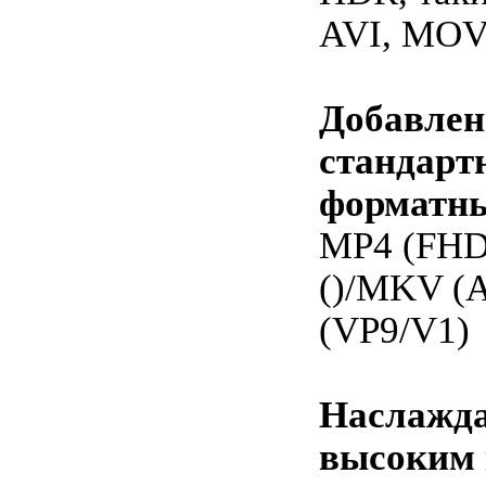
AVI, MOV,
Добавле
стандарт
форматны
MP4 (FH
()/MKV (
(VP9/V1)
Наслажда
высоким 