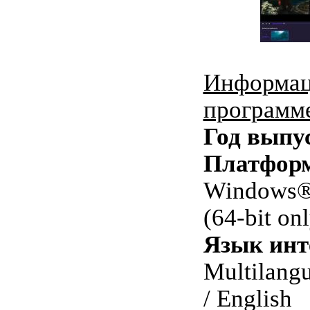
Информац
программ
Год выпу
Платфор
Windows® 
(64-bit on
Язык инт
Multilang
/ English