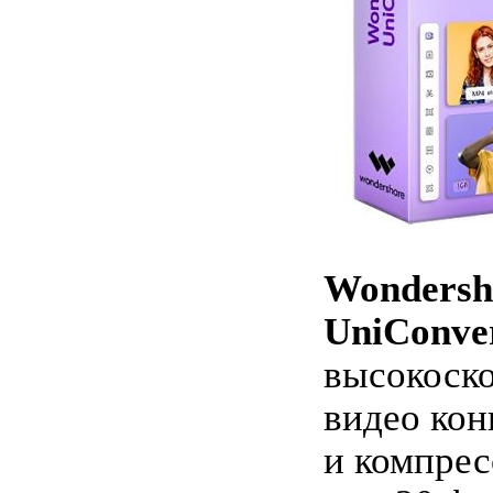
Wondersh
UniConver
высокоск
видео кон
и компрес