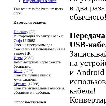
Информация о сайте
в два раз
This feature is for Premium users
only!
обычного
Категории раздела
По сайту
[28]
Передача 
Информация по сайту Loadk.ru
Софт
[21508]
USB-кабе
Свежие программы для
скачивания и использования на
Записыва
вашем ПК.
Игры
[2369]
на устрой
Компьютерные игры скачать
бесплатно.
и Android
Кино
[3725]
Скачать лучшее кино и
использо
мультфильмы.
Музыка
[17368]
Скачать музыкальные альбомы,
кабеля!
сборники и подборки.
Конверти
Опрос посетителей