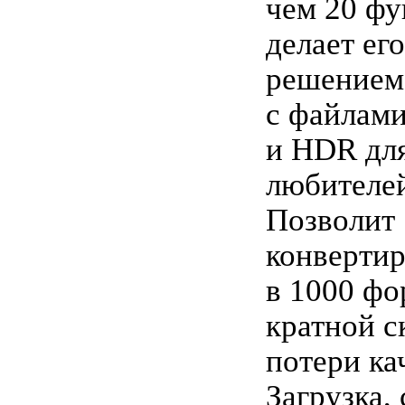
чем 20 фу
делает ег
решением
с файлами
и HDR для
любителей
Позволит
конвертир
в 1000 фо
кратной с
потери ка
Загрузка, 