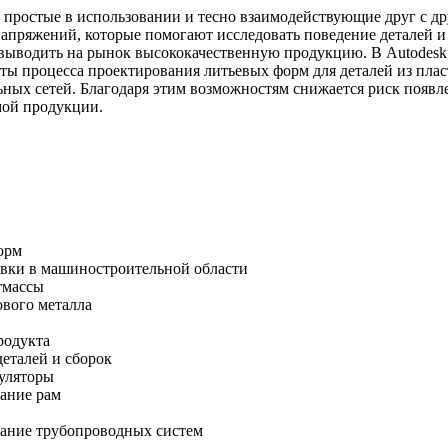
 простые в использовании и тесно взаимодействующие друг с др
напряжений, которые помогают исследовать поведение деталей и
выводить на рынок высококачественную продукцию. В Autodesk 
ы процесса проектирования литьевых форм для деталей из плас
ных сетей. Благодаря этим возможностям снижается риск появл
мой продукции.
орм
овки в машиностроительной области
тмассы
ового металла
родукта
еталей и сборок
куляторы
ание рам
ание трубопроводных систем