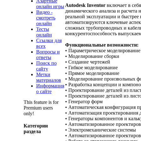
Азартные
Autodesk Inventor
включает в себя
онлайн игры
динамического анализа и расчета 
Видео -
реальной эксплуатации и быстрее 
смотреть
автоматизируются ключевые аспект
онлайн
сложных трубопроводных и кабель
Тесты
конкурентоспособность выпускае
онлайн
Ссылки для
Функциональные возможности:
всех
• Параметрическое моделирование
Вопросы и
• Моделирование сборки
ответы
• Создание чертежей
Поиск по
• Гибкое моделирование
сайту
• Прямое моделирование
Метки
• Моделирование произвольных ф
материалов
• Разработка концепции и компон
Информация
• Проектирование деталей из плас
о сайте
• Проектирование деталей из лист
• Генератор форм
This feature is for
• Автоматическая конфигурация п
Premium users
• Автоматизация проектирования д
only!
• Генераторы компонентов и каль
• Автоматизированное проектиров
Категории
• Электромеханические системы
раздела
• Автоматизированное проектиров