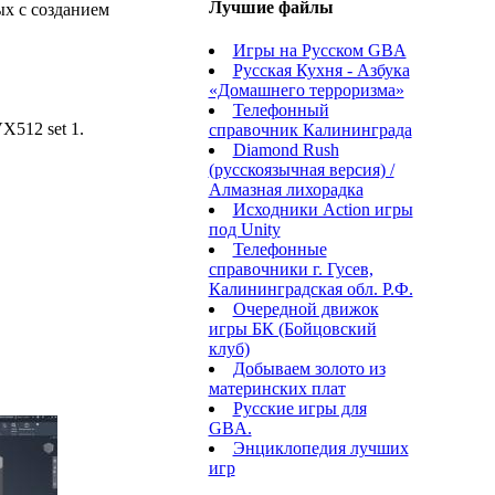
Лучшие файлы
ых с созданием
Игры на Русском GBA
Русская Кухня - Азбука
«Домашнего терроризма»
Телефонный
X512 set 1.
справочник Калининграда
Diamond Rush
(русскоязычная версия) /
Алмазная лихорадка
Исходники Action игры
под Unity
Телефонные
справочники г. Гусев,
Калининградская обл. Р.Ф.
Очередной движок
игры БК (Бойцовский
клуб)
Добываем золото из
материнских плат
Русские игры для
GBA.
Энциклопедия лучших
игр