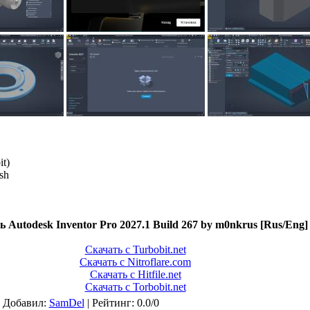
t)
sh
 Autodesk Inventor Pro 2027.1 Build 267 by m0nkrus [Rus/Eng]
Скачать с Turbobit.net
Скачать с Nitroflare.com
Скачать с Hitfile.net
Скачать с Torbobit.net
|
Добавил
:
SamDel
|
Рейтинг
:
0.0
/
0