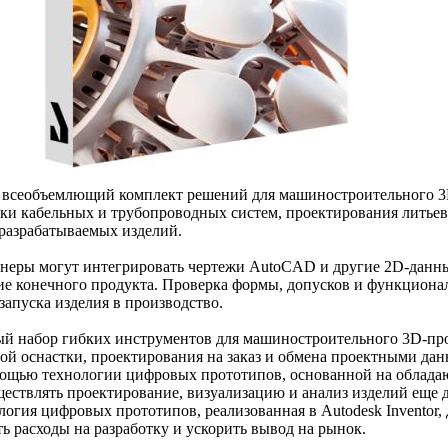
всеобъемлющий комплект решений для машиностроительного 3
тки кабельных и трубопроводных систем, проектирования литье
разрабатываемых изделий.
еры могут интегрировать чертежи AutoCAD и другие 2D-данны
ие конечного продукта. Проверка формы, допусков и функциона
запуска изделия в производство.
й набор гибких инструментов для машиностроительного 3D-про
ой оснастки, проектирования на заказ и обмена проектными данн
мощью технологии цифровых прототипов, основанной на облад
ествлять проектирование, визуализацию и анализ изделий еще до
логия цифровых прототипов, реализованная в Autodesk Inventor,
ь расходы на разработку и ускорить вывод на рынок.