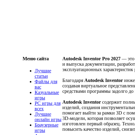
Меню сайта
Autodesk Inventor Pro 2027
— это 
и выпуска документации, разрабо
эксплуатационных характеристик 
Лучшие
статьи
Благодаря
Autodesk Inventor
инжен
Файлы для
создавая виртуальное представлен
вас
средствами программы задолго до 
Казуальные
игры
Autodesk Inventor
содержит полны
PC игры для
изделий, создания инструментальн
всех
помогает выйти за рамки 3D с по
Лучшие
3D-модели, которая позволяет осущ
онлайн игры
изготовлен первый образец. Техно
Браузерные
повысить качество изделий, снизит
игры