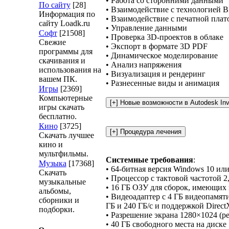
• Работа со сторонними данными
По сайту
[28]
• Взаимодействие с технологией 
Информация по
• Взаимодействие с печатной плат
сайту Loadk.ru
• Управление данными
Софт
[21508]
• Проверка 3D-проектов в облаке
Свежие
• Экспорт в формате 3D PDF
программы для
• Динамическое моделирование
скачивания и
• Анализ напряжения
использования на
• Визуализация и рендеринг
вашем ПК.
• Разнесенные виды и анимация
Игры
[2369]
Компьютерные
игры скачать
бесплатно.
Кино
[3725]
Скачать лучшее
кино и
мультфильмы.
Системные требования
:
Музыка
[17368]
• 64-битная версия Windows 10 ил
Скачать
• Процессор с тактовой частотой 2,
музыкальные
• 16 ГБ ОЗУ для сборок, имеющих 
альбомы,
• Видеоадаптер с 4 ГБ видеопамяти
сборники и
ГБ и 240 ГБ/с и поддержкой Direct
подборки.
• Разрешение экрана 1280×1024 (
• 40 ГБ свободного места на диске