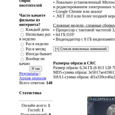
Опрос
• Локально установленный Microsof
посетителей
и редактированием электронных т
• Google Chrome или аналог
Часто качаете
• .NET 10.0 или более поздней вер
фильмы из
интернета?
Сложные модели, сложные сборки 
Каждый день
• Процессор с тактовой частотой 
Несколько раз
• 64 ГБ ОЗУ
в неделю
• Видеоадаптер с 8 ГБ видеопамят
Раз в неделю
Раз в месяц
Иногда бывает
Вообще не
Размеры образа и CRC
качаю
Размер образа: 6,34 ГБ (6 813 128 7
MD5-сумма образа: 3e5017ae41961
Результаты
|
SHA1-сумма образа: 4f1a339ce40a
Архив опросов
Всего ответов:
148
Статистика
Онлайн всего:
1
Гостей:
1
Пользователей:
0