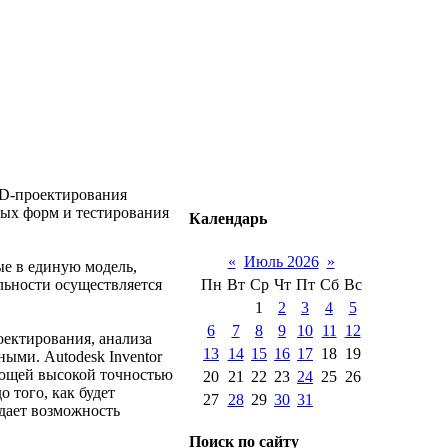
D-проектирования
вых форм и тестирования
Календарь
«
Июль 2026
»
е в единую модель,
Пн
Вт
Ср
Чт
Пт
Сб
Вс
льности осуществляется
1
2
3
4
5
6
7
8
9
10
11
12
ектирования, анализа
13
14
15
16
17
18
19
ыми. Autodesk Inventor
ающей высокой точностью
20
21
22
23
24
25
26
 того, как будет
27
28
29
30
31
 дает возможность
Поиск по сайту