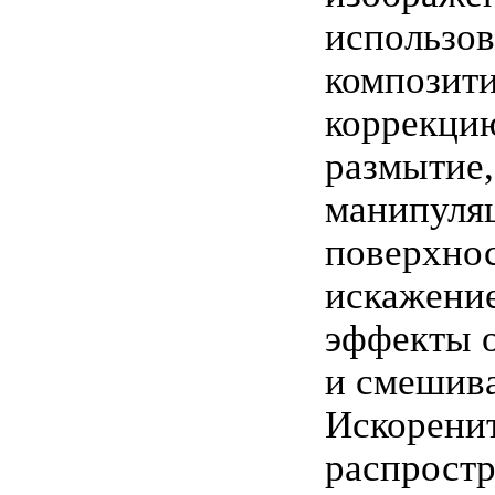
использо
композити
коррекцию
размытие,
манипуляц
поверхно
искажение
эффекты 
и смешива
Искоренит
распрост