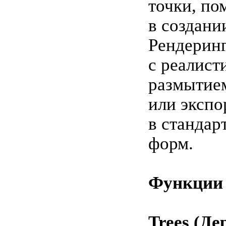
точки, по
в создани
Рендеринг
с реалис
размытие
или экспо
в станда
форм.
Функции
Trees (Де