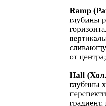
Ramp (Ра
глубины р
горизонт
вертикаль
сливающ
от центра
Hall (Хол
глубины х
перспект
градиент, 