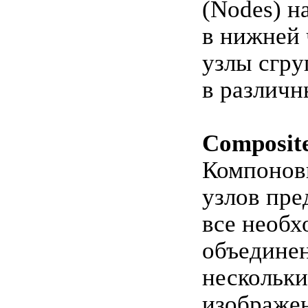
(Nodes) н
в нижней 
узлы сгр
в различн
Composite
Компонов
узлов пре
все необх
объедине
нескольк
изображе