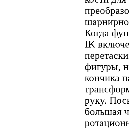
преобраз
шарнирно
Когда фу
IK включе
перетаски
фигуры, 
кончика п
трансфор
руку. Пос
большая ч
ротацион