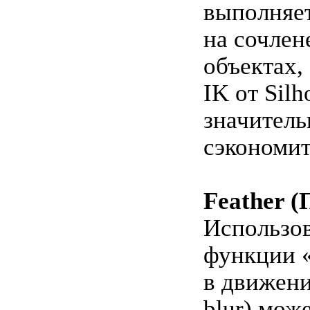
выполняе
на сочле
объектах,
IK от Silh
значитель
сэкономит
Feather (
Использо
функции 
в движени
blur) мож