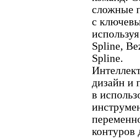
сложные 
с ключевы
используя
Spline, Be
Spline.
Интеллек
дизайн и 
в использ
инструмен
переменн
контуров 