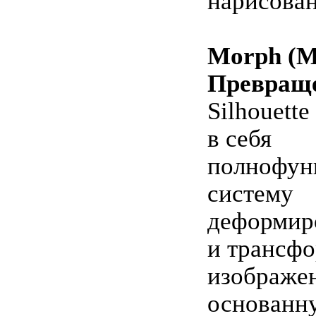
нарисован
Morph (М
Превраще
Silhouett
в себя
полнофун
систему
деформир
и трансф
изображен
основанн