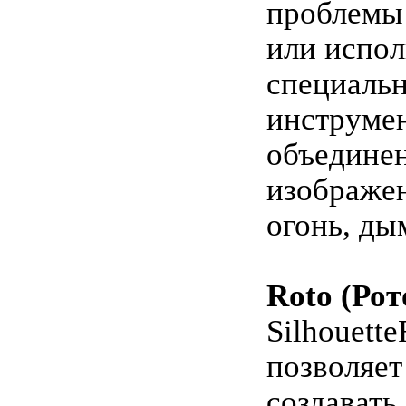
проблемы
или испол
специаль
инструме
объедине
изображен
огонь, ды
Roto (Рот
Silhouette
позволяет
создавать