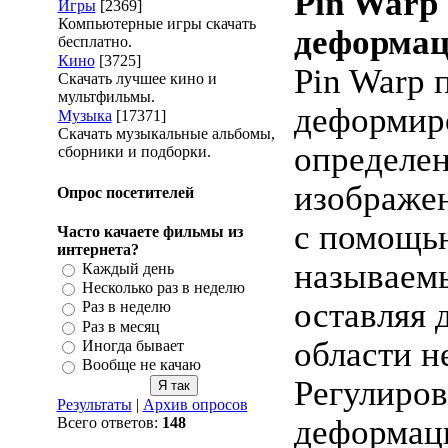
Pin Warp
Игры
[2369]
Компьютерные игры скачать
деформац
бесплатно.
Кино
[3725]
Pin Warp 
Скачать лучшее кино и
мультфильмы.
деформир
Музыка
[17371]
Скачать музыкальные альбомы,
определен
сборники и подборки.
изображе
Опрос посетителей
с помощь
Часто качаете фильмы из
интернета?
называемы
Каждый день
Несколько раз в неделю
оставляя 
Раз в неделю
Раз в месяц
области н
Иногда бывает
Вообще не качаю
Регулиро
Результаты
|
Архив опросов
деформац
Всего ответов:
148