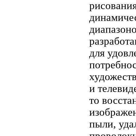
рисовани
динамиче
диапазоно
разработа
для удовл
потребно
художеств
и телевид
то восста
изображен
пыли, уда
проволоки