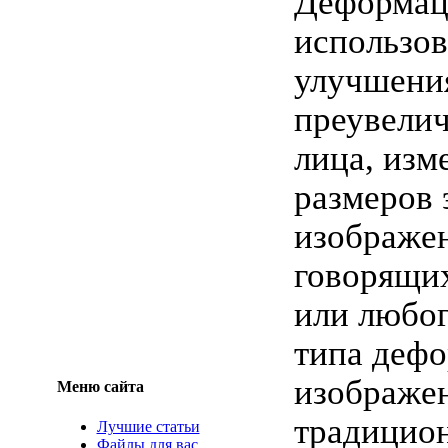
Деформац
использов
улучшени
преувелич
лица, изм
размеров 
изображен
говорящи
или любог
типа деф
изображе
Меню сайта
традицио
Лучшие статьи
Файлы для вас