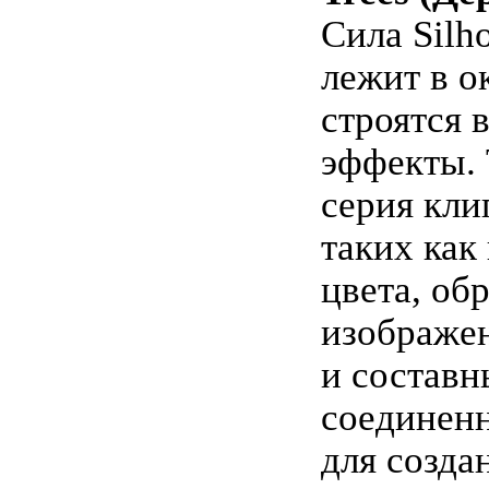
Сила Silh
лежит в ок
строятся 
эффекты. 
серия кли
таких как
цвета, об
изображе
и составн
соединен
для созда