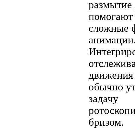
размытие
помогают 
сложные 
анимации
Интегрир
отслежив
движения 
обычно у
задачу
ротоскоп
бризом.