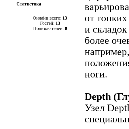
варьирова
Статистика
от тонких
Онлайн всего:
13
Гостей:
13
и складок
Пользователей:
0
более оче
например,
положени
ноги.
Depth (Гл
Узел Dept
специаль