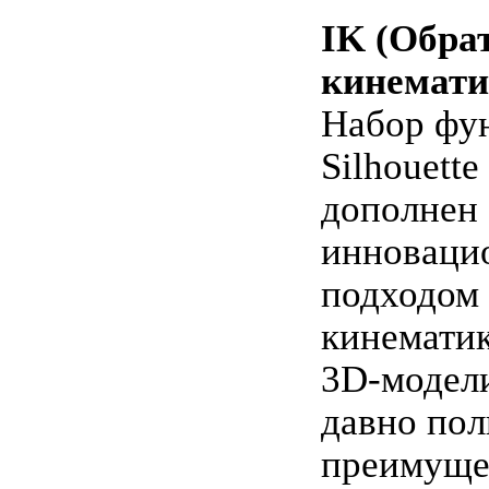
IK (Обра
кинемати
Набор фу
Silhouette
дополнен
инноваци
подходом 
кинемати
3D-модел
давно пол
преимуще