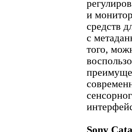
регулиров
и монитор
средств д
с метада
того, мож
воспользо
преимуще
современ
сенсорног
интерфейс
Sony Cata