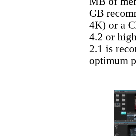
MB of me
GB recom
4K) or a 
4.2 or hig
2.1 is re
optimum p