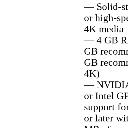
— Solid-st
or high-s
4K media
— 4 GB R
GB recom
GB recom
4K)
— NVIDIA
or Intel G
support f
or later wi