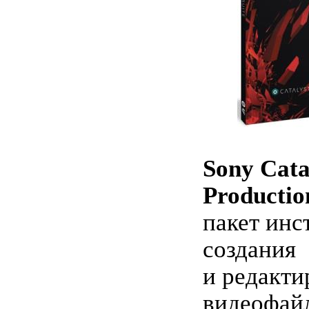
Sony Cata
Productio
пакет инс
создания
и редакти
видеофай