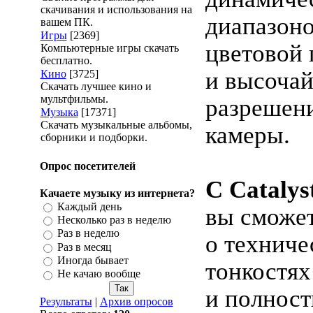
скачивания и использования на
диапазоно
вашем ПК.
Игры
[2369]
цветовой
Компьютерные игры скачать
бесплатно.
и высоча
Кино
[3725]
Скачать лучшее кино и
мультфильмы.
разрешен
Музыка
[17371]
Скачать музыкальные альбомы,
камеры.
сборники и подборки.
Опрос посетителей
С Catalys
Качаете музыку из интернета?
Каждый день
вы сможет
Несколько раз в неделю
Раз в неделю
о техниче
Раз в месяц
Иногда бывает
тонкостях
Не качаю вообще
и полнос
Результаты
|
Архив опросов