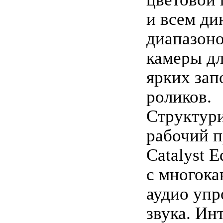
и всем д
диапазоно
камеры дл
ярких за
роликов.
Структур
рабочий п
Catalyst E
с многок
аудио уп
звука. Ин