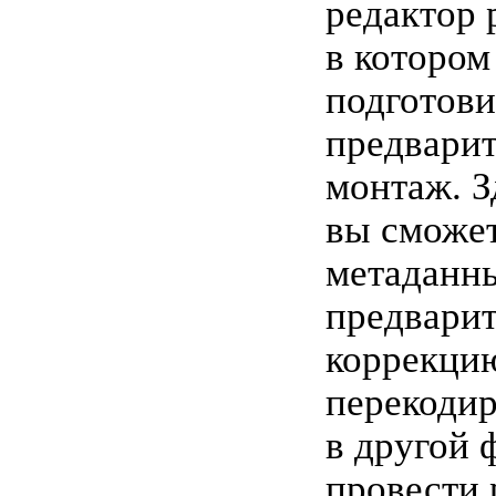
редактор 
в котором
подготови
предвари
монтаж. З
вы сможет
метаданны
предвари
коррекцию
перекодир
в другой 
провести 