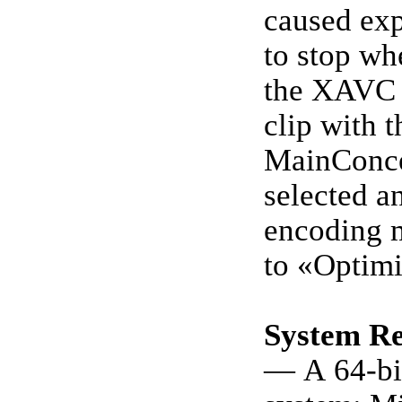
caused exp
to stop wh
the XAVC 
clip with t
MainConce
selected a
encoding 
to «Optimi
System R
— A 64-bit