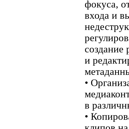
фокуса, о
входа и в
недеструк
регулиров
создание 
и редакти
метаданн
• Организ
медиакон
в различн
• Копиров
клипов на