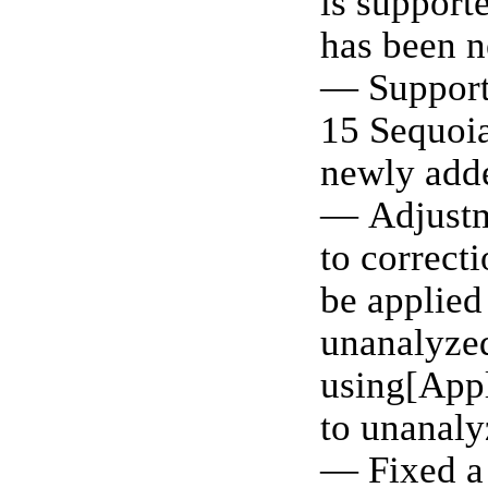
is suppor
has been 
— Support
15 Sequoi
newly add
— Adjust
to correct
be applied 
unanalyzed
using[App
to unanaly
— Fixed a 