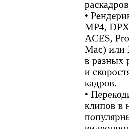
раскадров
• Рендери
MP4, DPX
ACES, Pro
Mac) или
в разных 
и скорост
кадров.
• Перекод
клипов в 
популярн
видеопро