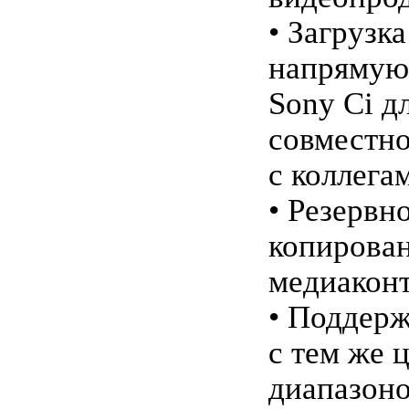
• Загрузк
напрямую 
Sony Ci д
совместно
с коллега
• Резервн
копирова
медиаконт
• Поддерж
с тем же 
диапазоно