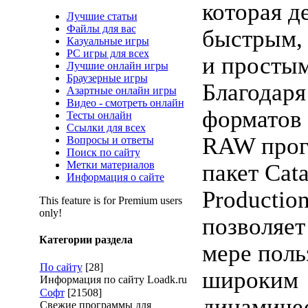
которая д
Лучшие статьи
Файлы для вас
быстрым,
Казуальные игры
PC игры для всех
и простым
Лучшие онлайн игры
Браузерные игры
Благодаря
Азартные онлайн игры
Видео - смотреть онлайн
форматов 
Тесты онлайн
Ссылки для всех
RAW про
Вопросы и ответы
Поиск по сайту
Метки материалов
пакет Cata
Информация о сайте
Production
This feature is for Premium users
only!
позволяет
Категории раздела
мере поль
По сайту
[28]
широким
Информация по сайту Loadk.ru
Софт
[21508]
динамиче
Свежие программы для