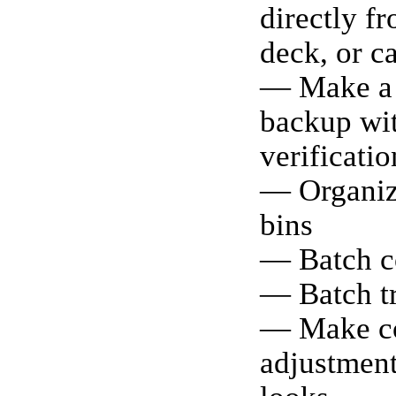
directly f
deck, or c
— Make a 
backup wi
verificatio
— Organize
bins
— Batch c
— Batch tr
— Make c
adjustment