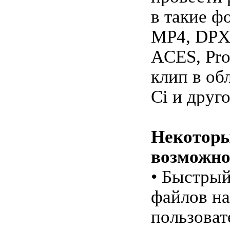
в такие ф
MP4, DPX
ACES, Pro
клип в об
Ci и друго
Некотор
возможно
• Быстрый
файлов на
пользова