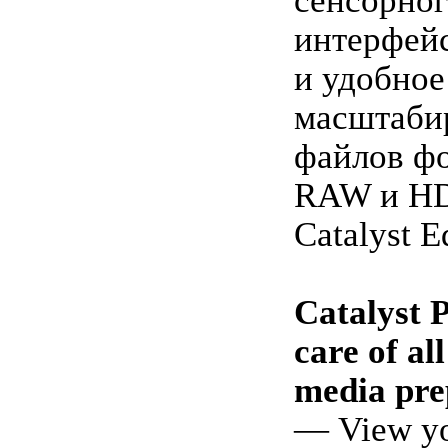
сенсорног
интерфейс
и удобное
масштаби
файлов фо
RAW и HD
Catalyst Ed
Catalyst 
care of al
media pre
— View yo