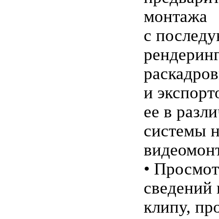
монтажа
с послед
рендерин
раскадро
и экспорт
ее в разл
системы 
видеомон
• Просмо
сведений 
клипу, пр