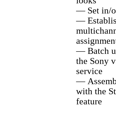
looks
— Set in/o
— Establi
multichann
assignmen
— Batch up
the Sony v
service
— Assembl
with the S
feature