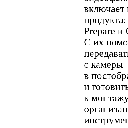
включает 
продукта: 
Prepare и 
С их пом
передават
с камеры
в постобр
и готовить
к монтаж
организа
инструме