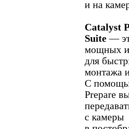
и на камер
Catalyst 
Suite
— эт
мощных и
для быст
монтажа и
С помощью
Prepare в
передават
с камеры
в постобр