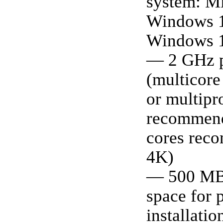
system: M
Windows 
Windows 
— 2 GHz p
(multicore
or multip
recommend
cores rec
4K)
— 500 MB 
space for 
installatio