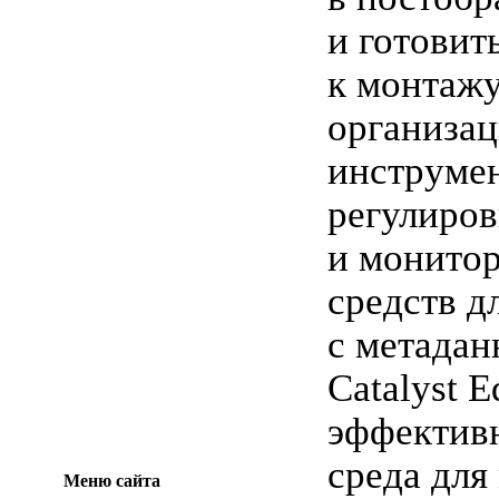
и готовить
к монтаж
организа
инструме
регулиров
и монитор
средств д
с метадан
Catalyst E
эффективн
среда для
Меню сайта