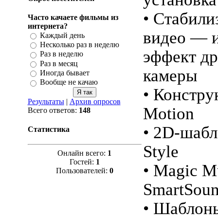
• Стабили
Часто качаете фильмы из
интернета?
видео — 
Каждый день
Несколько раз в неделю
эффект д
Раз в неделю
Раз в месяц
камеры
Иногда бывает
Вообще не качаю
• Констру
Результаты
|
Архив опросов
Motion
Всего ответов:
148
• 2D-шаб
Статистика
Style
Онлайн всего:
1
Гостей:
1
• Magic M
Пользователей:
0
SmartSou
• Шаблон