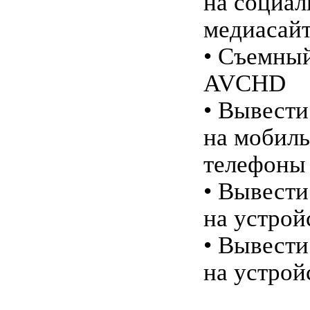
на социа
медиасай
• Съемны
AVCHD
• Вывести
на мобил
телефоны
• Вывести
на устрой
• Вывести
на устрой