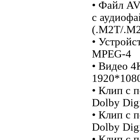
• Файл A
с аудиоф
(.M2T/.M
• Устройс
MPEG-4
• Видео 4
1920*108
• Клип с 
Dolby Digi
• Клип с 
Dolby Digi
• Клип с 