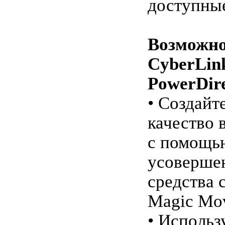
доступные
Возможно
CyberLin
PowerDir
• Создайт
качество 
с помощь
усоверше
средства 
Magic Mov
• Использ