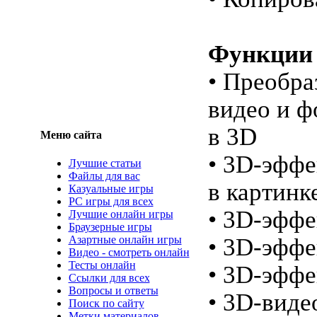
Функции
• Преобра
видео и ф
в 3D
Меню сайта
• 3D-эффе
Лучшие статьи
Файлы для вас
в картинк
Казуальные игры
PC игры для всех
• 3D-эффе
Лучшие онлайн игры
Браузерные игры
Азартные онлайн игры
• 3D-эффе
Видео - смотреть онлайн
Тесты онлайн
• 3D-эффе
Ссылки для всех
Вопросы и ответы
• 3D-виде
Поиск по сайту
Метки материалов