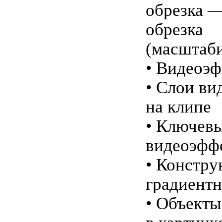
обрезка —
обрезка
(масштаб
• Видеоэ
• Слои ви
на клипе
• Ключев
видеоэфф
• Констр
градиентн
• Объекты