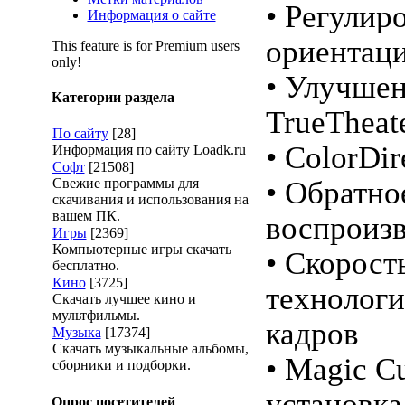
• Регулир
Информация о сайте
ориентац
This feature is for Premium users
only!
• Улучшен
Категории раздела
TrueTheat
По сайту
[28]
• ColorDir
Информация по сайту Loadk.ru
Софт
[21508]
Свежие программы для
• Обратно
скачивания и использования на
вашем ПК.
воспроизв
Игры
[2369]
Компьютерные игры скачать
• Скорост
бесплатно.
Кино
[3725]
технологи
Скачать лучшее кино и
мультфильмы.
кадров
Музыка
[17374]
Скачать музыкальные альбомы,
• Magic C
сборники и подборки.
установка
Опрос посетителей