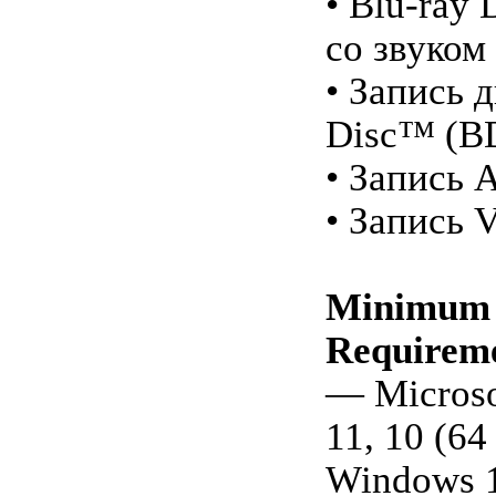
• Blu-ray
со звуком
• Запись д
Disc™ (B
• Запись
• Запись
Minimum 
Requireme
— Micros
11, 10 (64
Windows 