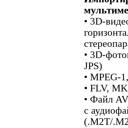
мультим
• 3D-виде
горизонта
стереопар
• 3D-фот
JPS)
• MPEG-1
• FLV, M
• Файл A
с аудиоф
(.M2T/.M