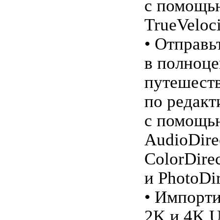
с помощь
TrueVeloc
• Отправь
в полноц
путешест
по редак
с помощь
AudioDirec
ColorDirec
и PhotoDir
• Импорти
2K и 4K U