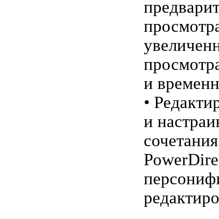
предварит
просмотра
увеличен
просмотр
и времен
• Редакти
и настраи
сочетания
PowerDire
персониф
редактиро