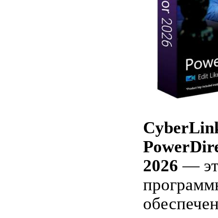
CyberLin
PowerDire
2026
— эт
программ
обеспечен