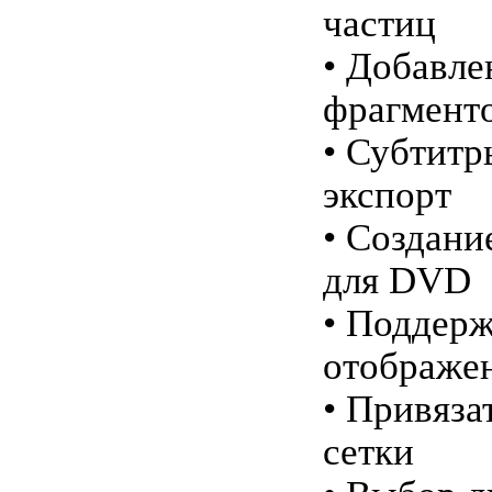
частиц
• Добавле
фрагмент
• Субтит
экспорт
• Создани
для DVD
• Поддер
отображе
• Привяза
сетки