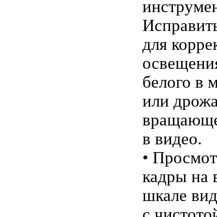
инструме
Исправит
для корре
освещения
белого в 
или дрож
вращающе
в видео.
• Просмот
кадры на 
шкале ви
с чистото