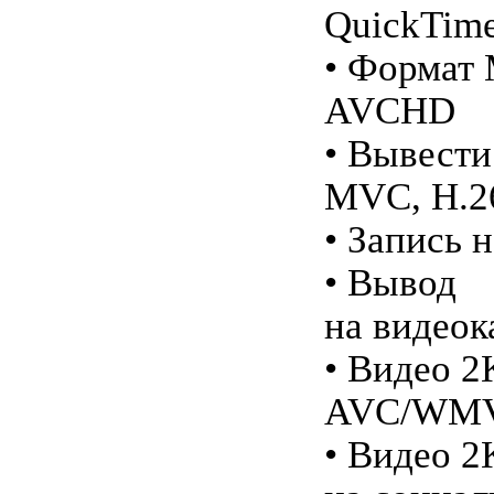
QuickTim
• Формат
AVCHD
• Вывест
MVC, H.
• Запись 
• Вывод
на видео
• Видео 2
AVC/WMV
• Видео 2