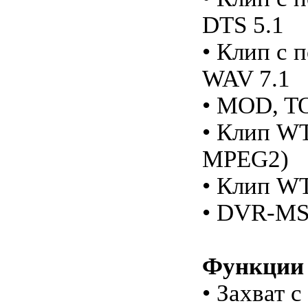
DTS 5.1
• Клип с 
WAV 7.1
• MOD, T
• Клип W
MPEG2)
• Клип WT
• DVR-M
Функции 
• Захват 