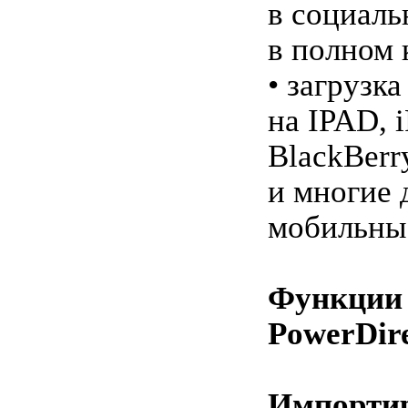
в социаль
в полном 
• загрузка
на IPAD, i
BlackBerry
и многие 
мобильные
Функции 
PowerDir
Импорти