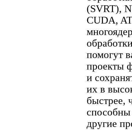
(SVRT), 
CUDA, ATI
многояде
обработки
помогут в
проекты 
и сохраня
их в высо
быстрее, 
способны 
другие п