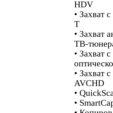
HDV
• Захват 
T
• Захват 
ТВ-тюнер
• Захват 
оптическо
• Захват 
AVCHD
• QuickSc
• SmartCa
• Копиро