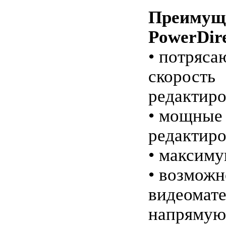
Преимущ
PowerDir
• потряса
скорость
редактиро
• мощные
редактиро
• максиму
• возможн
видеомат
напрямую