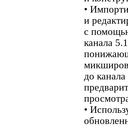
• Импорт
и редакти
с помощью
канала 5.1
понижаю
микширов
до канала
предварит
просмотра
• Использ
обновлен