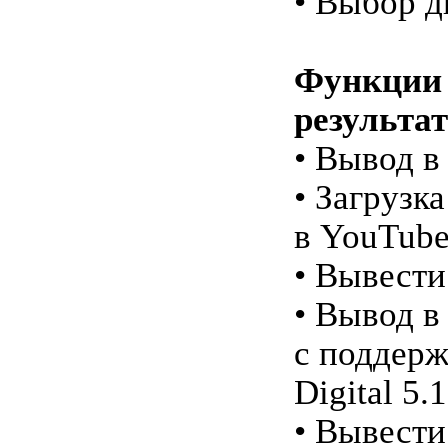
• Выбор д
Функции 
результа
• Вывод в
• Загрузк
в YouTub
• Вывест
• Вывод 
с поддерж
Digital 5.1
• Вывести