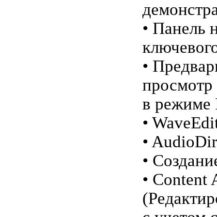
демонстр
• Панель 
ключевого
• Предва
просмотр 
в режиме 
• WaveEdi
• AudioDir
• Создани
• Content 
(Редактир