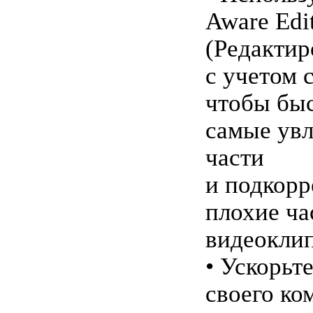
Aware Edi
(Редактир
с учетом 
чтобы быс
самые увл
части
и подкорр
плохие ча
видеоклип
• Ускорьт
своего ко