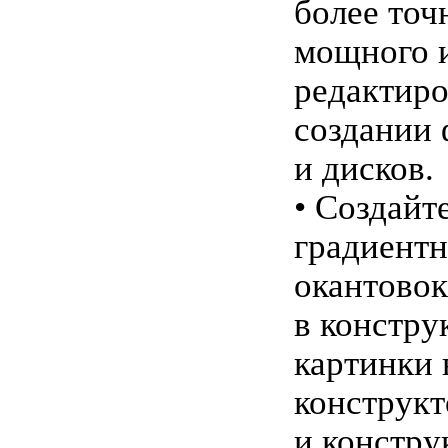
более точ
мощного и
редактиро
создании
и дисков.
• Создайт
градиентн
окантовок
в констру
картинки 
конструкт
и констру