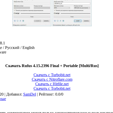
8.1
e / Русский / English
ware
Скачать Rufus 4.15.2396 Final + Portable [Multi/Rus]
Скачать с Turbobit.net
Скачать с Nitroflare.com
Скачать с Hitfile.net
Скачать с Torbobit.net
 20 |
Добавил
:
SamDel
|
Рейтинг
:
0.0
/
0
ные
ять комментарии могут только зарегистрированные пользовател