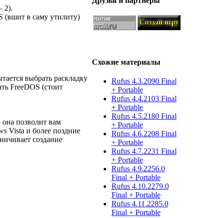
Друзья и партнёры
 2).
S (вшит в саму утилиту)
Схожие материалы
ытается выбрать раскладку
Rufus 4.3.2090 Final
ать FreeDOS (стоит
+ Portable
Rufus 4.4.2103 Final
+ Portable
Rufus 4.5.2180 Final
о она позволит вам
+ Portable
s Vista и более поздние
Rufus 4.6.2208 Final
ничивает создание
+ Portable
Rufus 4.7.2231 Final
+ Portable
Rufus 4.9.2256.0
Final + Portable
Rufus 4.10.2279.0
Final + Portable
Rufus 4.11.2285.0
Final + Portable