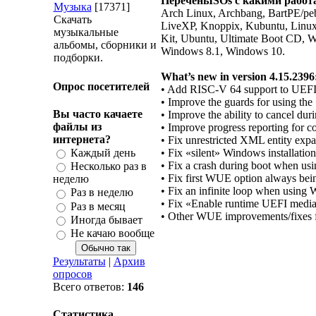
ПереченьISOs с какими работа
Музыка
[17371]
Arch Linux, Archbang, BartPE/pe
Скачать
LiveXP, Knoppix, Kubuntu, Linux 
музыкальные
Kit, Ubuntu, Ultimate Boot CD, 
альбомы, сборники и
Windows 8.1, Windows 10.
подборки.
What’s new in version 4.15.2396
Опрос посетителей
• Add RISC-V 64 support to UEF
• Improve the guards for using the
Вы часто качаете
• Improve the ability to cancel duri
файлы из
• Improve progress reporting for c
интернета?
• Fix unrestricted XML entity expa
Каждый день
• Fix «silent» Windows installation
• Fix a crash during boot when 
Несколько раз в
• Fix first WUE option always bei
неделю
• Fix an infinite loop when using
Раз в неделю
• Fix «Enable runtime UEFI media 
Раз в месяц
• Other WUE improvements/fixes f
Иногда бывает
Не качаю вообще
Результаты
|
Архив
опросов
Всего ответов:
146
Статистика