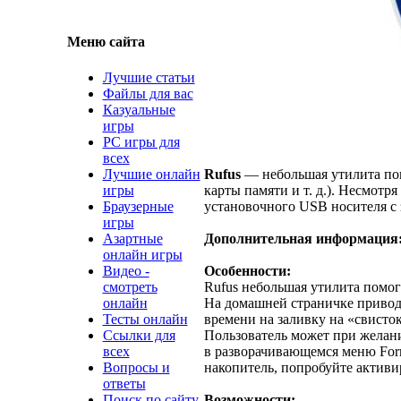
Меню сайта
Лучшие статьи
Файлы для вас
Казуальные
игры
PC игры для
всех
Лучшие онлайн
Rufus
— небольшая утилита пом
игры
карты памяти и т. д.). Несмотр
Браузерные
установочного USB носителя с 
игры
Азартные
Дополнительная информация
онлайн игры
Видео -
Особенности:
смотреть
Rufus небольшая утилита помог
онлайн
На домашней страничке приводя
Тесты онлайн
времени на заливку на «свисто
Ссылки для
Пользователь может при желани
всех
в разворачивающемся меню Form
Вопросы и
накопитель, попробуйте актив
ответы
Поиск по сайту
Возможности: