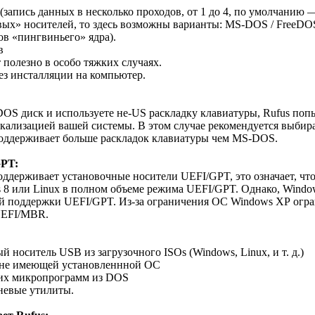
запись данных в несколько проходов, от 1 до 4, по умолчанию —
овых» носителей, то здесь возможны варианты: MS-DOS / FreeDO
ов «пингвиньего» ядра).
в
 полезно в особо тяжких случаях.
без инсталляции на компьютер.
DOS диск и используете не-US раскладку клавиатуры, Rufus поп
окализацией вашей системы. В этом случае рекомендуется выбир
поддерживает больше раскладок клавиатуры чем MS-DOS.
GPT:
поддерживает установочные носители UEFI/GPT, это означает, чт
 8 или Linux в полном объеме режима UEFI/GPT. Однако, Window
й поддержки UEFI/GPT. Из-за ограничения ОС Windows XP огра
UEFI/MBR.
 носитель USB из загрузочного ISOs (Windows, Linux, и т. д.)
, не имеющей установленнной ОС
гих микропрограмм из DOS
невые утилиты.