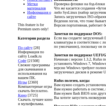
Метки
Проверка флэшки на бэд-блоки (
материалов
Что же касается создания «бут
Информация о
либо SysLinux (набор загрузчик
сайте
Запись загрузочных ISO-образо
Ведения логов, что тоже бывает
This feature is for
Версия портативная, работает 
Premium users only!
Заметки по поддержке DOS:
Если вы создаете загрузочный 
Категории раздела
клавиатуры в соответствии с л
по умолчанию), поскольку он 
По сайту
[28]
Информация по
Заметки по поддержке UEFI/
сайту Loadk.ru
Начиная с версии 1.3.2, Rufus 
Софт
[21508]
установить Windows 7, Windows
Свежие программы
версии Windows требуют полно
для скачивания и
загрузочных дисков в режиме 
использования на
вашем ПК.
Rufus полезен, когда:
Игры
[2369]
Вам нужно создать установочный
Компьютерные игры
Вам нужно работать в системе
скачать бесплатно.
Вам нужен flash BIOS или дру
Кино
[3725]
Вы хотите запустить низкоуров
Скачать лучшее кино
и мультфильмы.