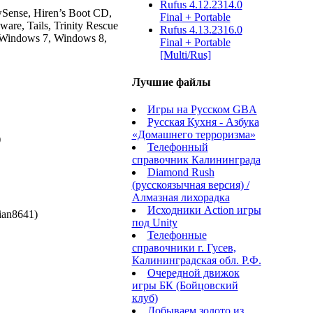
Rufus 4.12.2314.0
Sense, Hiren’s Boot CD,
Final + Portable
re, Tails, Trinity Rescue
Rufus 4.13.2316.0
 Windows 7, Windows 8,
Final + Portable
[Multi/Rus]
Лучшие файлы
Игры на Русском GBA
Русская Кухня - Азбука
«Домашнего терроризма»
)
Телефонный
справочник Калининграда
Diamond Rush
(русскоязычная версия) /
Алмазная лихорадка
Исходники Action игры
ian8641)
под Unity
Телефонные
справочники г. Гусев,
Калининградская обл. Р.Ф.
Очередной движок
игры БК (Бойцовский
клуб)
Добываем золото из