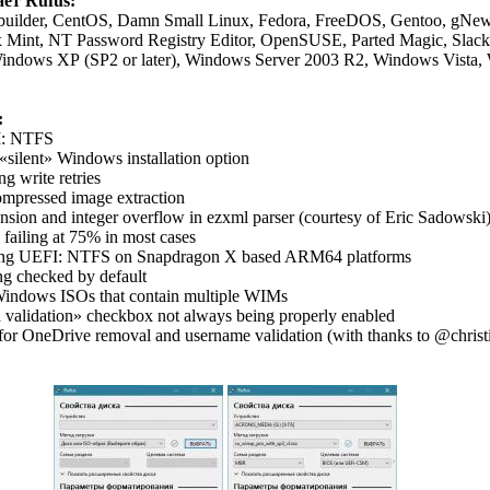
ет Rufus:
builder, CentOS, Damn Small Linux, Fedora, FreeDOS, Gentoo, gNew
Mint, NT Password Registry Editor, OpenSUSE, Parted Magic, Slackwa
Windows XP (SP2 or later), Windows Server 2003 R2, Windows Vista,
:
I: NTFS
 «silent» Windows installation option
ng write retries
ompressed image extraction
nsion and integer overflow in ezxml parser (courtesy of Eric Sadowski
 failing at 75% in most cases
using UEFI: NTFS on Snapdragon X based ARM64 platforms
ng checked by default
 Windows ISOs that contain multiple WIMs
validation» checkbox not always being properly enabled
or OneDrive removal and username validation (with thanks to @christ