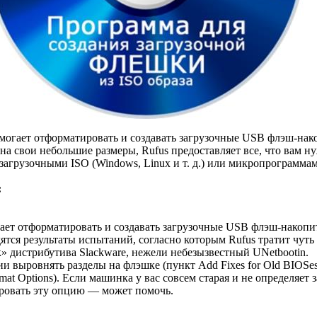
огает отформатировать и создавать загрузочные USB флэш-нак
я на свои небольшие размеры, Rufus предоставляет все, что вам н
загрузочными ISO (Windows, Linux и т. д.) или микропрограмма
:
ает отформатировать и создавать загрузочные USB флэш-накопит
тся результаты испытаний, согласно которым Rufus тратит чуть
к» дистрибутива Slackware, нежели небезызвестный UNetbootin.
и выровнять разделы на флэшке (пункт Add Fixes for Old BIOSes
at Options). Если машинка у вас совсем старая и не определяет
ировать эту опцию — может помочь.