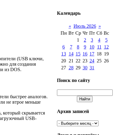
Календарь
«
Июль 2026
»
Пн
Вт
Ср
Чт
Пт
Сб
Вс
1
2
3
4
5
6
7
8
9
10
11
12
13
14
15
16
17
18
19
опители (USB ключи,
20
21
22
23
24
25
26
ужно для создания
27
28
29
30
31
ми из DOS.
Поиск по сайту
ели быстрее аналогов.
 ли не втрое меньше
Архив записей
, который скрывается
 загрузочный USB-