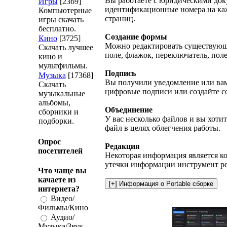
Вы работаете с юридическими док
Игры
[2369]
идентификационные номера на каж
Компьютерные
страниц.
игры скачать
бесплатно.
Создание формы
Кино
[3725]
Можно редактировать существующу
Скачать лучшее
поле, флажок, переключатель, поле
кино и
мультфильмы.
Подпись
Музыка
[17368]
Вы получили уведомление или вам
Скачать
цифровые подписи или создайте с
музыкальные
альбомы,
Объединение
сборники и
У вас несколько файлов и вы хоти
подборки.
файл в целях облегчения работы.
Опрос
Редакция
посетителей
Некоторая информация является к
утечки информации инструмент ред
Что чаще вы
качаете из
интернета?
Видео/
Фильмы/Кино
Аудио/
Музыка/Звук