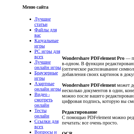
Меню сайта
Лучшие
статьи
Файлы для
вас
Казуальные
игры
PC игры для
всех
Wondershare PDFelement Pro
— пр
Лучшие
в-одном. В функции редактирован
онлайн игры
(оптическое распознавание символ
Браузерные
добавления своих картинок в док
игры
Азартные
Wondershare PDFelement
может д
онлайн игры
несколько документов в один, кон
Видео -
можно после вашего редактировани
смотреть
цифровая подпись, которую вы смо
онлайн
Тесты
Редактирование
онлайн
С помощью PDFelement можно редак
Ссылки для
печатать: все очень просто.
всех
Вопросы и
OCR