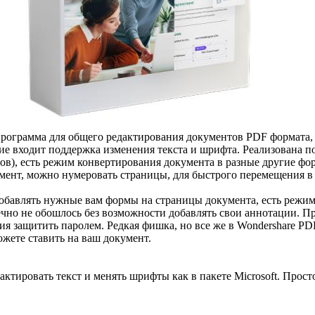
ограмма для общего редактирования документов PDF формата, 
ие входит поддержка изменения текста и шрифта. Реализована 
ов), есть режим конвертирования документа в разные другие фо
умент, можно нумеровать страницы, для быстрого перемещения в
обавлять нужные вам формы на страницы документа, есть режи
ечно не обошлось без возможности добавлять свои аннотации. 
я защитить паролем. Редкая фишка, но все же в Wondershare PDF
жете ставить на ваш документ.
тировать текст и менять шрифты как в пакете Microsoft. Прос