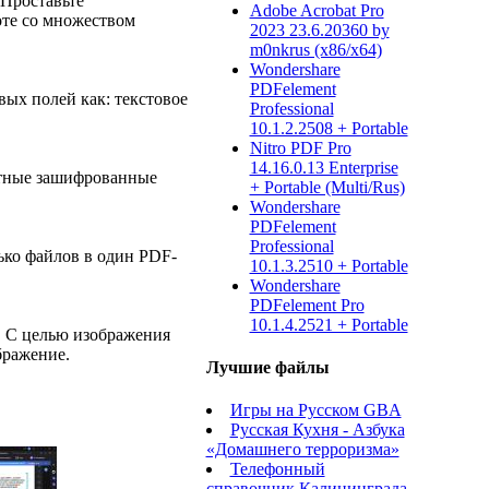
Проставьте
Adobe Acrobat Pro
оте со множеством
2023 23.6.20360 by
m0nkrus (x86/x64)
Wondershare
PDFelement
ых полей как: текстовое
Professional
10.1.2.2508 + Portable
Nitro PDF Pro
14.16.0.13 Enterprise
ртные зашифрованные
+ Portable (Multi/Rus)
Wondershare
PDFelement
Professional
ько файлов в один PDF-
10.1.3.2510 + Portable
Wondershare
PDFelement Pro
10.1.4.2521 + Portable
. С целью изображения
бражение.
Лучшие файлы
Игры на Русском GBA
Русская Кухня - Азбука
«Домашнего терроризма»
Телефонный
справочник Калининграда