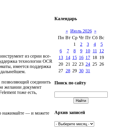
Календарь
«
Июль 2026
»
Пн
Вт
Ср
Чт
Пт
Сб
Вс
1
2
3
4
5
6
7
8
9
10
11
12
инструмент из серии все-
13
14
15
16
17
18
19
поддержка технологии OCR
20
21
22
23
24
25
26
рматы, имеется поддержка
27
28
29
30
31
 дальнейшем.
м позволяющий соединить
Поиск по сайту
При желании документ
element тоже есть,
Архив записей
то нажимайте — и можете