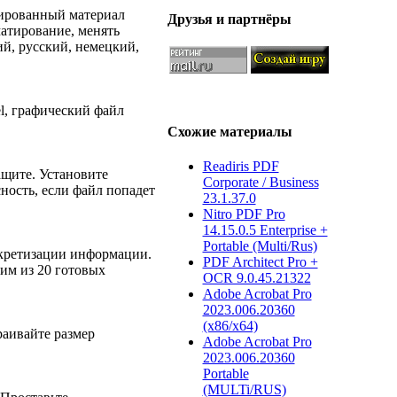
нированный материал
Друзья и партнёры
атирование, менять
ий, русский, немецкий,
l, графический файл
Схожие материалы
Readiris PDF
щите. Установите
Corporate / Business
ность, если файл попадет
23.1.37.0
Nitro PDF Pro
14.15.0.5 Enterprise +
Portable (Multi/Rus)
нкретизации информации.
PDF Architect Pro +
им из 20 готовых
OCR 9.0.45.21322
Adobe Acrobat Pro
2023.006.20360
(x86/x64)
раивайте размер
Adobe Acrobat Pro
2023.006.20360
Portable
(MULTi/RUS)