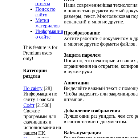
ответы
Наша современнейшая технология 
Поиск по
в полностью редактируемый докум
сайту
размеры, текст. Многоязыковая по
Метки
испанский и многие другие.
материалов
Информация
Преобразование
о сайте
Хотите работать с документом в д
и многие другие форматы файлов.
This feature is for
Premium users
Защита паролем
only!
Понятно, что некоторые из ваших
ограничения на открытие, копиров
Категории
в чужие руки.
раздела
Аннотации
По сайту
[28]
Выделяйте важный текст с помощь
Информация по
Чтобы выделить или заархивирова
сайту Loadk.ru
штампов.
Софт
[21508]
Добавление изображения
Свежие
Лучше один раз увидеть, чем сто 
программы для
в соответствии с документом.
скачивания и
использования на
Bates-нумерация
вашем ПК.