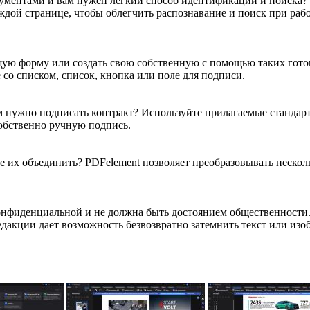
ументами и вам нужен легкий способ идентификации и поиска? 
дой странице, чтобы облегчить распознавание и поиск при раб
ю форму или создать свою собственную с помощью таких готов
 со списком, список, кнопка или поле для подписи.
 нужно подписать контракт? Используйте прилагаемые станда
обственно ручную подпись.
те их объединить? PDFelement позволяет преобразовывать нескол
онфиденциальной и не должна быть достоянием общественности
акции дает возможность безвозвратно затемнить текст или изо