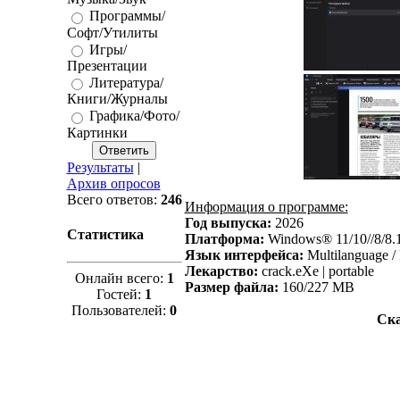
Программы/
Софт/Утилиты
Игры/
Презентации
Литература/
Книги/Журналы
Графика/Фото/
Картинки
Результаты
|
Архив опросов
Всего ответов:
246
Информация о программе:
Год выпуска:
2026
Статистика
Платформа:
Windows® 11/10//8/8.
Язык интерфейса:
Multilanguage /
Лекарство:
crack.eXe | portable
Онлайн всего:
1
Размер файла:
160/227 MB
Гостей:
1
Пользователей:
0
Ска