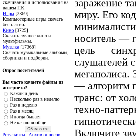
заражение та
скачивания и использования на
вашем ПК.
миру. Его ко
Игры
[2369]
Компьютерные игры скачать
минималисти
бесплатно.
Кино
[3725]
носитель — г
Скачать лучшее кино и
мультфильмы.
Музыка
[17368]
цель — синх
Скачать музыкальные альбомы,
сборники и подборки.
слушателей 
Опрос посетителей
мегаполиса. 
Вы часто качаете файлы из
— алгоритм 
интернета?
Каждый день
транс: от хо
Несколько раз в неделю
Раз в неделю
техно‑паттер
Раз в месяц
Иногда бывает
гипнотически
Не качаю вообще
Включите зву
Результаты
|
Архив опросов