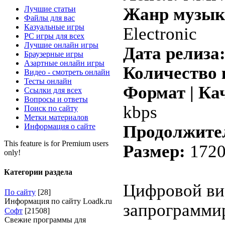
Лучшие статьи
Жанр музык
Файлы для вас
Казуальные игры
Electronic
PC игры для всех
Лучшие онлайн игры
Дата релиза
Браузерные игры
Азартные онлайн игры
Количество 
Видео - смотреть онлайн
Тесты онлайн
Формат | Ка
Ссылки для всех
Вопросы и ответы
kbps
Поиск по сайту
Метки материалов
Информация о сайте
Продолжите
This feature is for Premium users
Размер:
1720
only!
Категории раздела
Цифровой ви
По сайту
[28]
Информация по сайту Loadk.ru
запрограмми
Софт
[21508]
Свежие программы для