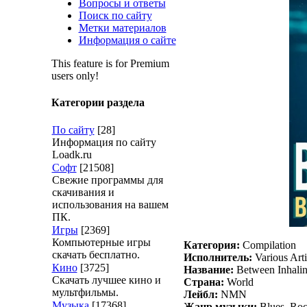
Вопросы и ответы
Поиск по сайту
Метки материалов
Информация о сайте
This feature is for Premium
users only!
Категории раздела
По сайту
[28]
Информация по сайту
Loadk.ru
Софт
[21508]
Свежие программы для
скачивания и
использования на вашем
ПК.
Игры
[2369]
Компьютерные игры
Категория:
Compilation
скачать бесплатно.
Исполнитель:
Various Arti
Кино
[3725]
Название:
Between Inhali
Скачать лучшее кино и
Страна:
World
мультфильмы.
Лейбл:
NMN
Музыка
[17368]
Жанр музыки:
Blues, Ro