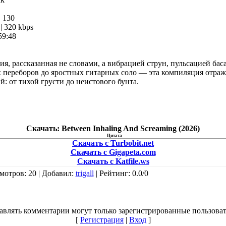
:
130
 320 kbps
59:48
я, рассказанная не словами, а вибрацией струн, пульсацией бас
переборов до яростных гитарных соло — эта компиляция отража
: от тихой грусти до неистового бунта.
Скачать: Between Inhaling And Screaming (2026)
Цитата
Скачать с Turbobit.net
Скачать с Gigapeta.com
Скачать с Katfile.ws
мотров
: 20 |
Добавил
:
trigall
|
Рейтинг
:
0.0
/
0
авлять комментарии могут только зарегистрированные пользоват
[
Регистрация
|
Вход
]