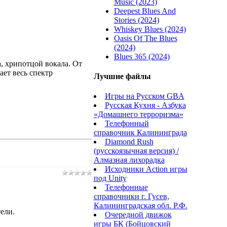
Music (2023)
Deepest Blues And
Stories (2024)
Whiskey Blues (2024)
Oasis Of The Blues
(2024)
Blues 365 (2024)
а, хрипотцой вокала. От
ет весь спектр
Лучшие файлы
Игры на Русском GBA
Русская Кухня - Азбука
«Домашнего терроризма»
Телефонный
справочник Калининграда
Diamond Rush
(русскоязычная версия) /
Алмазная лихорадка
Исходники Action игры
под Unity
Телефонные
справочники г. Гусев,
Калининградская обл. Р.Ф.
ели.
Очередной движок
игры БК (Бойцовский