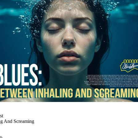
st
ng And Screaming
ck