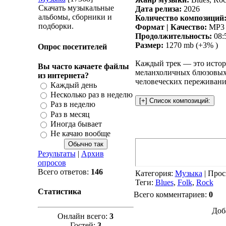
Скачать музыкальные
Дата релиза:
2026
альбомы, сборники и
Количество композиций
подборки.
Формат | Качество:
MP3 |
Продолжительность:
08:
Размер:
1270 mb (+3% )
Опрос посетителей
Каждый трек — это истори
Вы часто качаете файлы
меланхоличных блюзовых 
из интернета?
человеческих переживаний
Каждый день
Несколько раз в неделю
Раз в неделю
Раз в месяц
Иногда бывает
Не качаю вообще
Результаты
|
Архив
опросов
Всего ответов:
146
Категория
:
Музыка
|
Прос
Теги
:
Blues
,
Folk
,
Rock
Статистика
Всего комментариев
:
0
Доб
Онлайн всего:
3
Гостей:
3