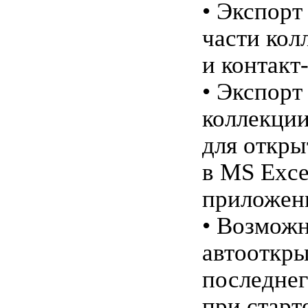
• Экспорт
части кол
и контакт-
• Экспорт
коллекции
для откры
в MS Exce
приложен
• Возмож
автооткр
последнег
при старт