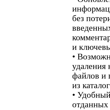
информац
без потер
введенны
коммента
и ключевы
• Возмож
удаления
файлов и 
из каталог
• Удобный
отданных 