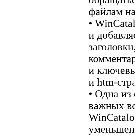
файлам на
• WinCata
и добавля
заголовки
коммента
и ключевы
и htm-стр
• Одна из
важных в
WinCatalo
уменьшен