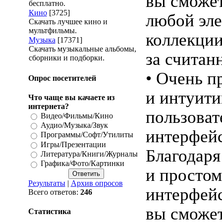
вы сможет
бесплатно.
Кино
[3725]
любой эл
Скачать лучшее кино и
мультфильмы.
коллекци
Музыка
[17371]
Скачать музыкальные альбомы,
за считан
сборники и подборки.
• Очень п
Опрос посетителей
и интуит
Что чаще вы качаете из
интернета?
пользоват
Видео/Фильмы/Кино
Аудио/Музыка/Звук
интерфей
Программы/Софт/Утилиты
Игры/Презентации
Благодаря
Литература/Книги/Журналы
Графика/Фото/Картинки
и просто
Результаты
|
Архив опросов
интерфейс
Всего ответов:
246
вы сможет
Статистика