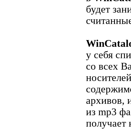
будет зан
считанны
WinCatal
у себя сп
со всех В
носителей
содержимо
архивов, 
из mp3 фа
получает 