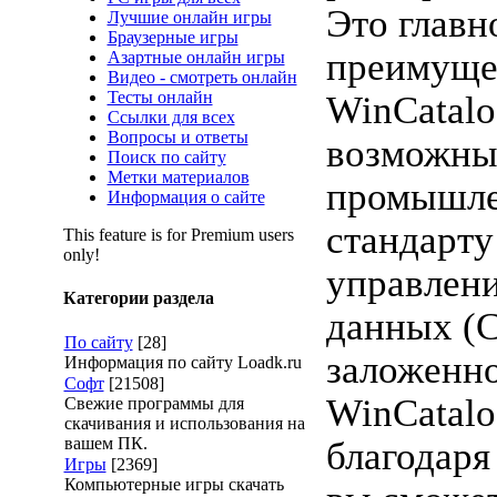
Это главн
Лучшие онлайн игры
Браузерные игры
преимуще
Азартные онлайн игры
Видео - смотреть онлайн
Тесты онлайн
WinCatalo
Ссылки для всех
Вопросы и ответы
возможны
Поиск по сайту
Метки материалов
промышл
Информация о сайте
стандарту
This feature is for Premium users
only!
управлени
Категории раздела
данных (С
По сайту
[28]
заложенно
Информация по сайту Loadk.ru
Софт
[21508]
WinCatalo
Свежие программы для
скачивания и использования на
вашем ПК.
благодаря
Игры
[2369]
Компьютерные игры скачать