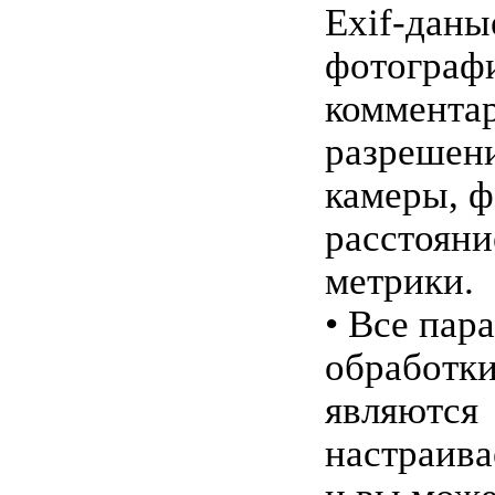
Exif-дан
фотограф
коммента
разрешени
камеры, 
расстояни
метрики.
• Все пар
обработк
являются
настраив