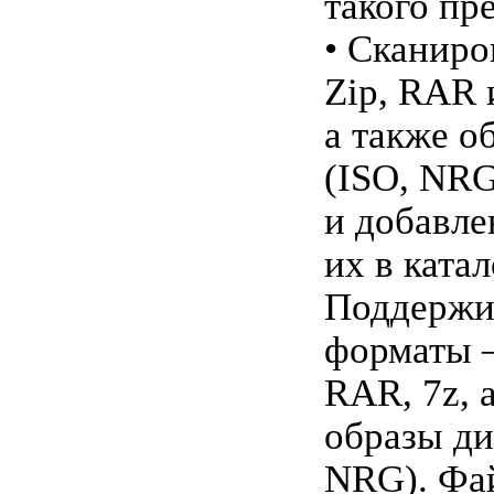
такого пр
• Сканиро
Zip, RAR 
а также о
(ISO, NRG
и добавле
их в катал
Поддержи
форматы —
RAR, 7z, 
образы ди
NRG). Фа