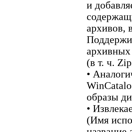
и добавля
содержащ
архивов, в
Поддержи
архивных 
(в т. ч. Zi
• Аналог
WinCatalo
образы ди
• Извлека
(Имя испо
название 