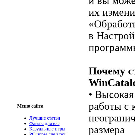
и вы може
их измени
«Обработ
в Настрой
программ
Почему с
WinCatal
• Высокая
работы с 
Меню сайта
неограни
Лучшие статьи
Файлы для вас
размера
Казуальные игры
PC игры для всех