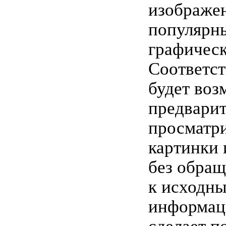
изображен
популярн
графическ
Соответст
будет воз
предвари
просматр
картинки 
без обра
к исходн
информац