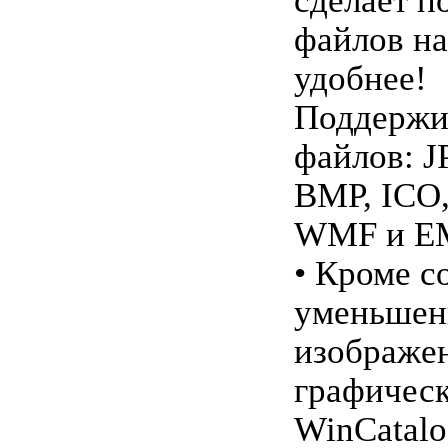
сделает п
файлов н
удобнее!
Поддержи
файлов: J
BMP, ICO, 
WMF и E
• Кроме с
уменьше
изображе
графическ
WinCatalo