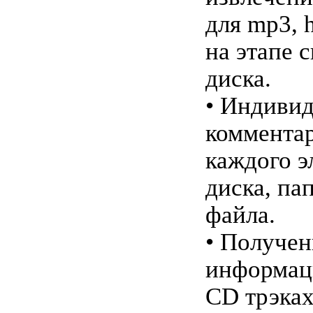
для mp3, 
на этапе 
диска.
• Индиви
коммента
каждого э
диска, па
файла.
• Получен
информац
CD трэка