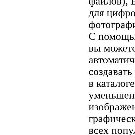
файлов), 
для цифр
фотограф
С помощь
вы может
автоматич
создавать
в каталоге
уменьшен
изображе
графичес
всех поп