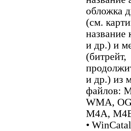
обложка д
(см. карти
название 
и др.) и 
(битрейт,
продолжи
и др.) из
файлов: 
WMA, OGG
M4A, M4B
• WinCata