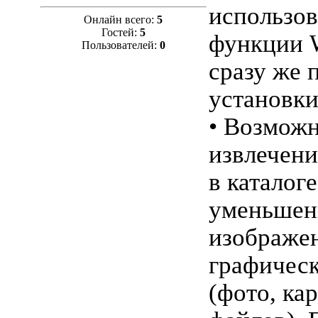
использов
Онлайн всего:
5
Гостей:
5
функции 
Пользователей:
0
сразу же 
установки
• Возмож
извлечени
в каталоге
уменьше
изображе
графичес
(фото, ка