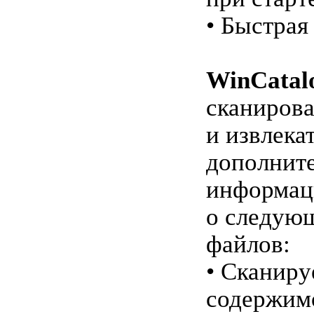
• Быстрая
WinCatal
сканирова
и извлека
дополнит
информа
о следую
файлов:
• Сканиру
содержим