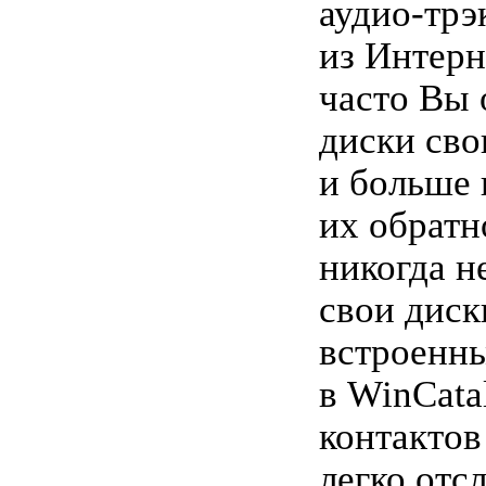
аудио-трэ
из Интерн
часто Вы 
диски св
и больше 
их обратн
никогда н
свои диск
встроенн
в WinCata
контактов
легко отс