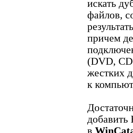
искать ду
файлов, с
результат
причем де
подключе
(DVD, CD
жестких д
к компьют
Достаточн
добавить
в
WinCata