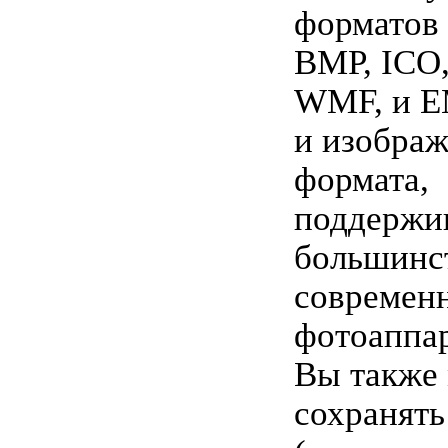
форматов 
BMP, ICO, 
WMF, и E
и изобра
формата,
поддержи
большинс
современ
фотоаппар
Вы также
сохранят