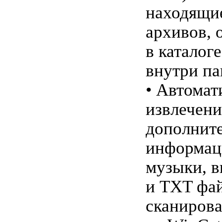
находящи
архивов, 
в каталог
внутри па
• Автомат
извлечени
дополнит
информац
музыки, 
и TXT фай
сканирова