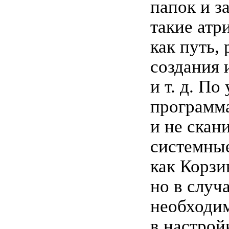
папок и з
такие атр
как путь, 
создания 
и т. д. П
программа
и не скан
системные
как Корзи
но в случ
необходи
в настрой