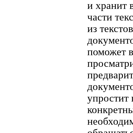
и хранит 
части тек
из тексто
документо
поможет 
просматр
предварит
документо
упростит 
конкретны
необходи
обращать