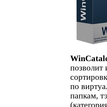
WinCatal
позволит 
сортиров
по вирту
папкам, т
(категори