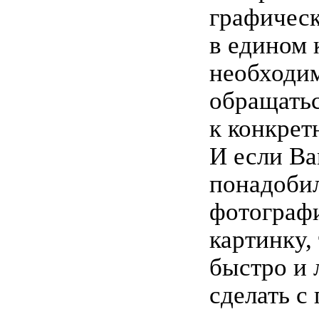
графичес
в едином к
необходи
обращать
к конкрет
И если В
понадоби
фотограф
картинку,
быстро и 
сделать 