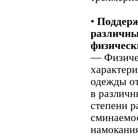
•
Поддер
различн
физическ
— Физиче
характери
одежды о
в различн
степени р
сминаемо
намокания