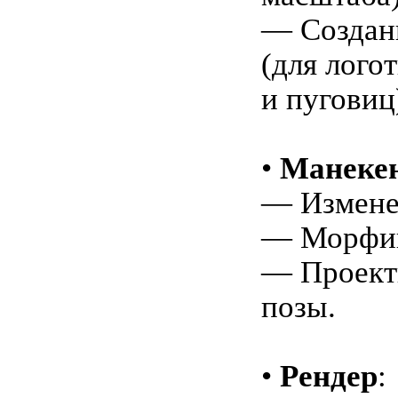
— Создан
(для лого
и пуговиц
•
Манеке
— Измене
— Морфин
— Проект
позы.
•
Рендер
: