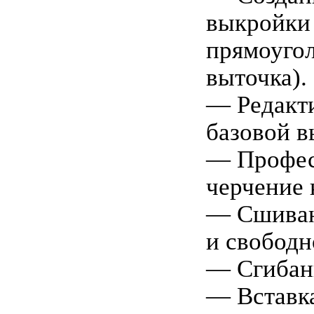
выкройки 
прямоугол
выточка).
— Редакт
базовой в
— Профес
черчение 
— Сшиван
и свободн
— Сгибан
— Вставка