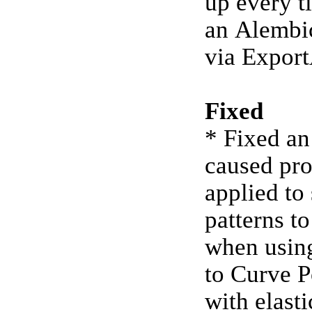
up every t
an Alembic
via Expor
Fixed
* Fixed an
caused pro
applied to
patterns t
when usin
to Curve P
with elast