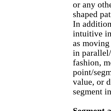
or any oth
shaped pat
In additio
intuitive i
as moving
in paralle
fashion, 
point/segm
value, or d
segment in
Segment a