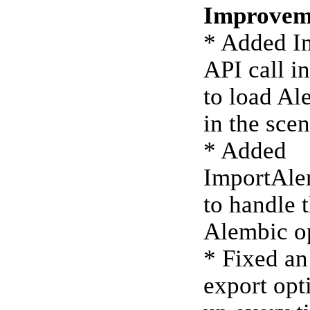
Improvem
* Added I
API call i
to load Al
in the sce
* Added
ImportAle
to handle t
Alembic op
* Fixed an
export opt