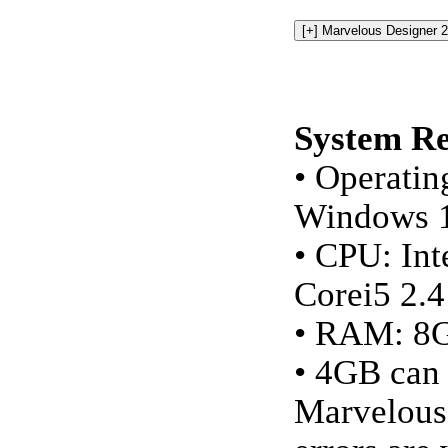
System R
• Operatin
Windows 
• CPU: Int
Corei5 2.
• RAM: 8
• 4GB can
Marvelous 