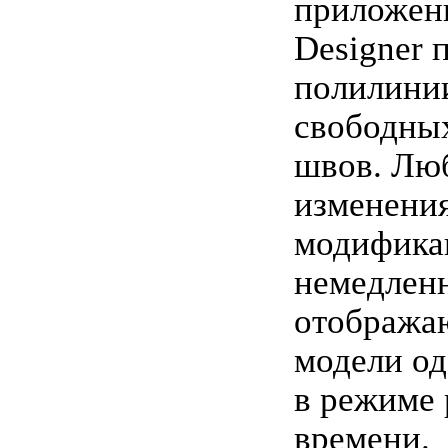
приложени
Designer 
полилинии
свободны
швов. Лю
изменени
модифика
немедлен
отображаю
модели о
в режиме 
времени.