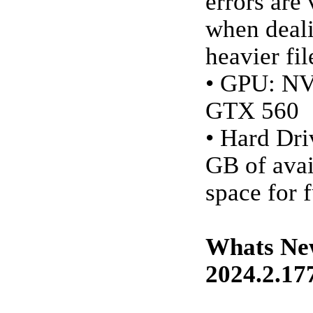
errors are 
when deal
heavier fil
• GPU: N
GTX 560
• Hard Dri
GB of avai
space for f
Whats New
2024.2.17