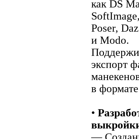
как DS Ma
SoftImage
Poser, Daz
и Modo.
Поддержи
экспорт ф
манекено
в формате
•
Разрабо
выкройки
— Создан