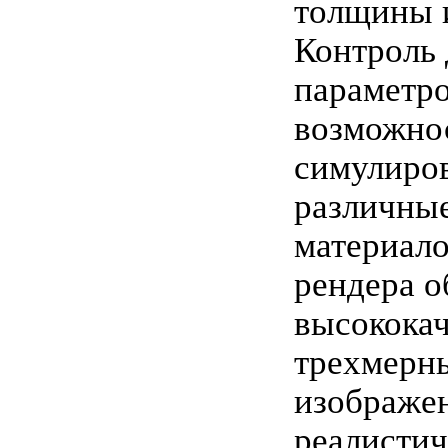
толщины и
Контроль
параметро
возможно
симулиро
различны
материал
рендера о
высокока
трехмерн
изображен
реалисти