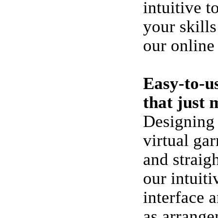
intuitive t
your skill
our online
Easy-to-u
that just 
Designing ‘
virtual ga
and straig
our intuiti
interface 
as arrange