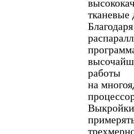
высокока
тканевые 
Благодаря
распарал
программа
высочайш
работы
на много
процессор
Выкройки
примерять
трехмерно