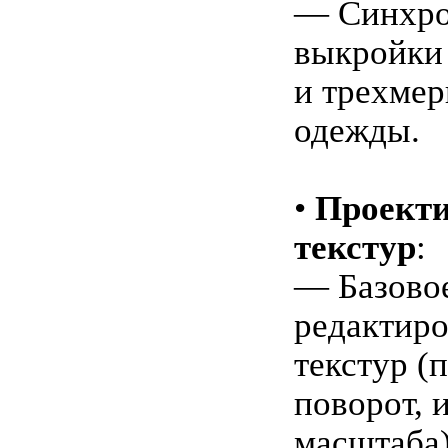
— Синхро
выкройки
и трехмер
одежды.
•
Проекти
текстур
:
— Базово
редактир
текстур (
поворот, 
масштаба)