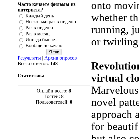
onto movin
Часто качаете фильмы из
интернета?
whether th
Каждый день
Несколько раз в неделю
running, j
Раз в неделю
Раз в месяц
or twirling
Иногда бывает
Вообще не качаю
Результаты
|
Архив опросов
Revolutio
Всего ответов:
148
virtual cl
Статистика
Marvelous
Онлайн всего:
8
Гостей:
8
novel patt
Пользователей:
0
approach a
for beautif
but also c