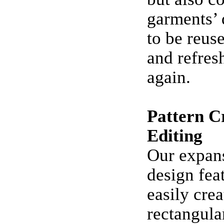
garments’ 
to be reus
and refres
again.
Pattern C
Editing
Our expans
design fea
easily crea
rectangular