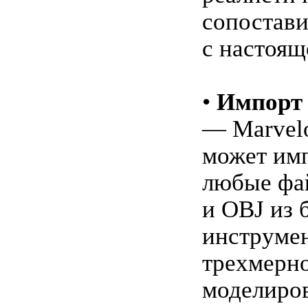
сопостав
с настоящ
•
Импорт 
— Marvelo
может им
любые фа
и OBJ из 
инструме
трехмерн
моделиров