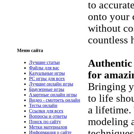
to accurat
onto your 
without co
countless 
Меню сайта
Authentic
Лучшие статьи
Файлы для вас
for amazi
Казуальные игры
PC игры для всех
Bringing y
Лучшие онлайн игры
Браузерные игры
Азартные онлайн игры
to life sho
Видео - смотреть онлайн
Тесты онлайн
a lifetime.
Ссылки для всех
Вопросы и ответы
modeling a
Поиск по сайту
Метки материалов
techniques
Информация о сайте