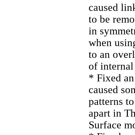
caused lin
to be rem
in symmetr
when usin
to an over
of internal
* Fixed an
caused so
patterns t
apart in T
Surface m