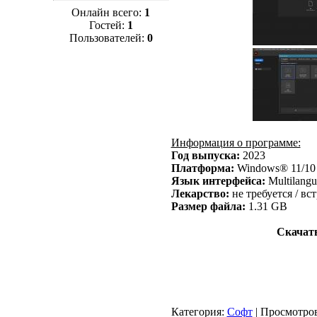
Онлайн всего:
1
Гостей:
1
Пользователей:
0
Информация о программе:
Год выпуска:
2023
Платформа:
Windows® 11/1
Язык интерфейса:
Multilangu
Лекарство:
не требуется / встр
Размер файла:
1.31 GB
Скачать
Категория
:
Софт
|
Просмотро