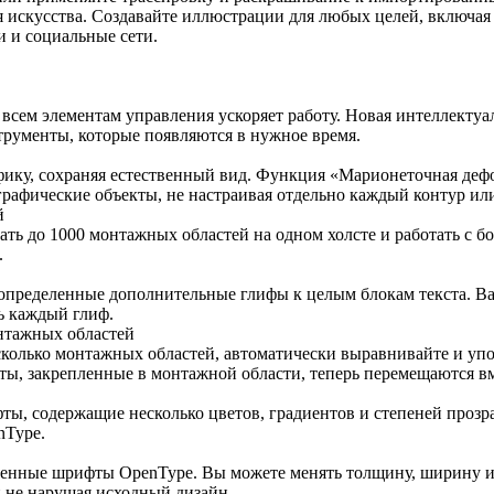
я искусства. Создавайте иллюстрации для любых целей, включая
и и социальные сети.
всем элементам управления ускоряет работу. Новая интеллектуа
рументы, которые появляются в нужное время.
фику, сохраняя естественный вид. Функция «Марионеточная деф
 графические объекты, не настраивая отдельно каждый контур ил
й
оздать до 1000 монтажных областей на одном холсте и работать с 
.
определенные дополнительные глифы к целым блокам текста. Ва
ь каждый глиф.
онтажных областей
олько монтажных областей, автоматически выравнивайте и упо
, закрепленные в монтажной области, теперь перемещаются вме
ты, содержащие несколько цветов, градиентов и степеней прозр
nType.
ременные шрифты OpenType. Вы можете менять толщину, ширину и
и не нарушая исходный дизайн.