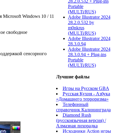
28.2.0.532 + Plug-ins
Portable
(MULTi/RUS)
я Microsoft Windows 10 / 11
Adobe Illustrator 2024
28.2.0.532 by
m0nkrus
ное свободное
(MULTi/RUS)
Adobe Illustrator 2024
28.3.0.94
Adobe Illustrator 2024
поддержкой сенсорного
28.3.0.94 + Plug-ins
Portable
(MULTi/RUS)
Лучшие файлы
Игры на Русском GBA
Русская Кухня - Азбука
«Домашнего терроризма»
Телефонный
справочник Калининграда
Diamond Rush
(русскоязычная версия) /
Алмазная лихорадка
Исходники Action игры