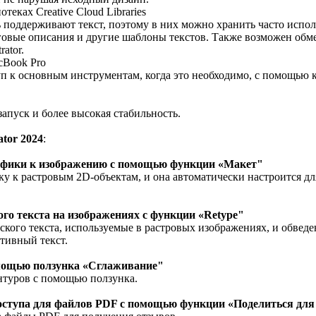
теках Creative Cloud Libraries
ерь поддерживают текст, поэтому в них можно хранить часто исп
овые описания и другие шаблоны текстов. Также возможен обм
rator.
cBook Pro
 к основным инструментам, когда это необходимо, с помощью 
апуск и более высокая стабильность.
tor 2024
:
рафики к изображению с помощью функции «Макет"
у к растровым 2D-объектам, и она автоматически настроится дл
ого текста на изображениях с функции «Retype"
кого текста, используемые в растровых изображениях, и обведе
тивный текст.
омощью ползунка «Сглаживание"
нтуров с помощью ползунка.
доступа для файлов PDF с помощью функции «Поделиться для