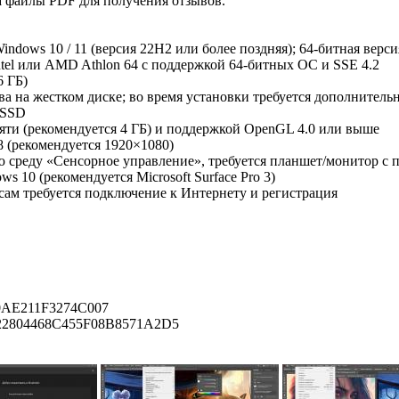
а файлы PDF для получения отзывов.
Windows 10 / 11 (версия 22H2 или более поздняя); 64-битная верси
tel или AMD Athlon 64 с поддержкой 64-битных ОС и SSE 4.2
6 ГБ)
ва на жестком диске; во время установки требуется дополнитель
 SSD
мяти (рекомендуется 4 ГБ) и поддержкой OpenGL 4.0 или выше
8 (рекомендуется 1920×1080)
ю среду «Сенсорное управление», требуется планшет/монитор с 
s 10 (рекомендуется Microsoft Surface Pro 3)
исам требуется подключение к Интернету и регистрация
AE211F3274C007
22804468C455F08B8571A2D5