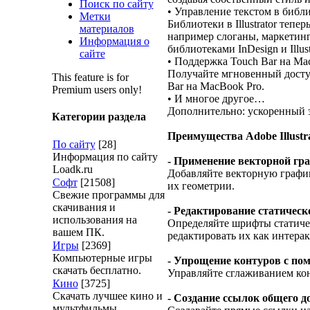
Поиск по сайту
• Управление текстом в библио
Метки
Библиотеки в Illustrator теп
материалов
например слоганы, маркетинг
Информация о
библиотеками InDesign и Illust
сайте
• Поддержка Touch Bar на Ma
Получайте мгновенный доступ
This feature is for
Bar на MacBook Pro.
Premium users only!
• И многое другое…
Дополнительно: ускоренный з
Категории раздела
Преимущества Adobe Illustra
По сайту
[28]
Информация по сайту
- Применение векторной г
Loadk.ru
Добавляйте векторную график
Софт
[21508]
их геометрии.
Свежие программы для
скачивания и
- Редактирование статическ
использования на
Определяйте шрифты статичес
вашем ПК.
редактировать их как интерак
Игры
[2369]
Компьютерные игры
- Упрощение контуров с п
скачать бесплатно.
Управляйте сглаживанием ко
Кино
[3725]
Скачать лучшее кино и
- Создание ссылок общего 
мультфильмы.