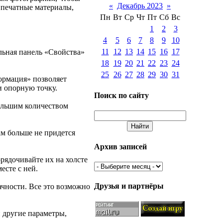
«
Декабрь 2023
»
 печатные материалы,
Пн
Вт
Ср
Чт
Пт
Сб
Вс
1
2
3
4
5
6
7
8
9
10
11
12
13
14
15
16
17
льная панель «Свойства»
18
19
20
21
22
23
24
25
26
27
28
29
30
31
ормация» позволяет
и опорную точку.
Поиск по сайту
большим количеством
м больше не придется
Архив записей
рядочивайте их на холсте
сте с ней.
Друзья и партнёры
ачности. Все это возможно
 другие параметры,