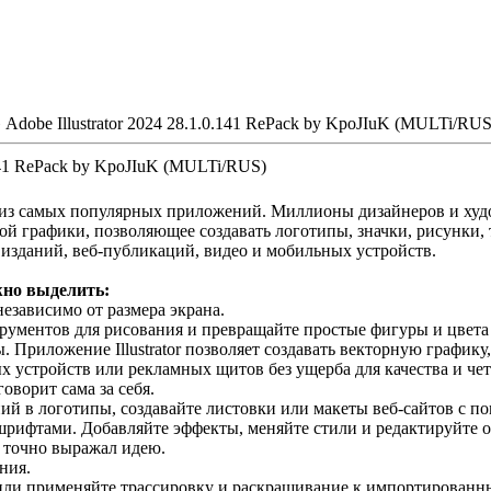
 Adobe Illustrator 2024 28.1.0.141 RePack by KpoJIuK (MULTi/RUS
0.141 RePack by KpoJIuK (MULTi/RUS)
 из самых популярных приложений. Миллионы дизайнеров и ху
орной графики, позволяющее создавать логотипы, значки, рисунки
изданий, веб-публикаций, видео и мобильных устройств.
но выделить:
езависимо от размера экрана.
рументов для рисования и превращайте простые фигуры и цвета
. Приложение Illustrator позволяет создавать векторную графику,
х устройств или рекламных щитов без ущерба для качества и че
оворит сама за себя.
ий в логотипы, создавайте листовки или макеты веб-сайтов с 
шрифтами. Добавляйте эффекты, меняйте стили и редактируйте 
 точно выражал идею.
ния.
 или применяйте трассировку и раскрашивание к импортированн