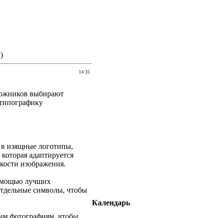
)
14:35
дожников выбирают
, типографику
 в изящные логотипы,
 которая адаптируется
ткости изображения.
помощью лучших
отдельные символы, чтобы
Календарь
ым фотографиям, чтобы