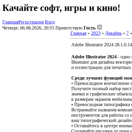
Качайте софт, игры и кино!
Главная
Регистрация
Вход
Четверг, 06.08.2026, 20:55
Приветствую
Гость
Главная
»
2023
»
Декабрь
»
7
»
Adobe Illustrator 2024 28.1.
Adobe Illustrator 2024
- одно
Illustrator для дизайна вект
и иллюстрации для печатных 
Среди лучших функций мож
• Превосходное впечатление н
Получите полный набор инст
значки и графические объекты
к размерам экранов мобильны
• Превосходная типографика г
Встраивайте названия компан
инструментов для работы со 
ваш типографический дизайн
• Оставайтесь в центре внима
Создавайте рисунки от руки