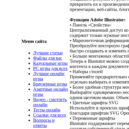
превратить их в произведени
презентации, веб-сайты, блог
Функции Adobe Illustrator:
• Панель «Свойства»
Централизованный доступ ко 
содержит только нужные инст
• Марионеточная деформация
Меню сайта
Преобразуйте векторную гра
быстро создавать и изменять
Лучшие статьи
• Больше монтажных областе
Файлы для вас
Теперь в Illustrator можно с
Казуальные игры
контента в каждом документе
PC игры для всех
• Наборы стилей
Лучшие онлайн
Применяйте предварительно 
игры
отдельно выбирать и изменят
Браузерные игры
• Более удобная структура м
Азартные онлайн
Выбирайте одновременно неск
игры
одним щелчком мыши. Объекты
Видео - смотреть
• Цветные шрифты SVG
онлайн
Используйте в проектах шриф
Тесты онлайн
благодаря шрифтам SVG Ope
Ссылки для всех
• Переменные шрифты
Вопросы и
Illustrator поддерживает пе
ответы
создавая собственный стиль 