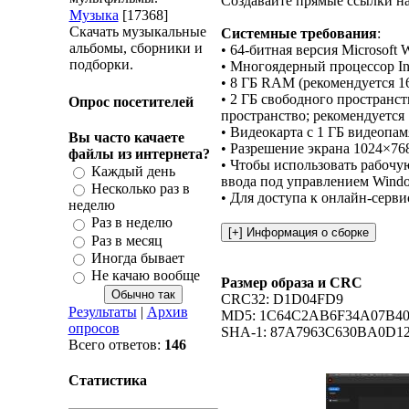
Создавайте прямые ссылки н
Музыка
[17368]
Скачать музыкальные
Системные требования
:
альбомы, сборники и
• 64-битная версия Microsoft 
подборки.
• Многоядерный процессор In
• 8 ГБ RAM (рекомендуется 1
• 2 ГБ свободного пространст
Опрос посетителей
пространство; рекомендуется
• Видеокарта с 1 ГБ видеопа
Вы часто качаете
• Разрешение экрана 1024×76
файлы из интернета?
• Чтобы использовать рабочу
Каждый день
ввода под управлением Window
Несколько раз в
• Для доступа к онлайн-серв
неделю
Раз в неделю
Раз в месяц
Иногда бывает
Не качаю вообще
Размер образа и CRC
CRC32: D1D04FD9
Результаты
|
Архив
MD5: 1C64C2AB6F34A07B40
опросов
SHA-1: 87A7963C630BA0D1
Всего ответов:
146
Статистика