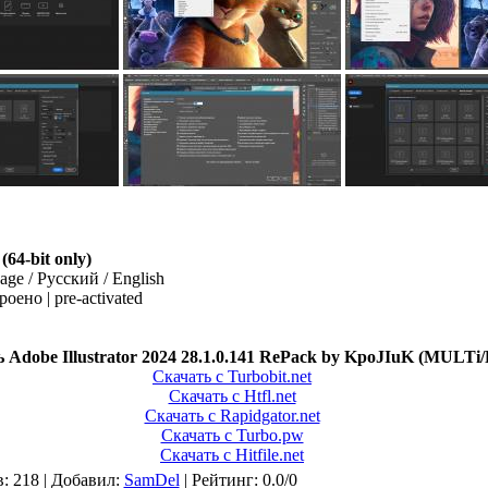
0
(64-bit only)
age / Русский / English
оено | pre-activated
 Adobe Illustrator 2024 28.1.0.141 RePack by KpoJIuK (MULTi
Скачать с Turbobit.net
Скачать с Htfl.net
Скачать с Rapidgator.net
Скачать с Turbo.pw
Скачать с Hitfile.net
в
: 218 |
Добавил
:
SamDel
|
Рейтинг
:
0.0
/
0