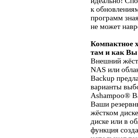
идеально! Спо
к обновления
программ зная
не может нав
Компактное 
там и как Вы
Внешний жёст
NAS или обл
Backup предла
варианты выб
Ashampoo® Ba
Ваши резервн
жёстком диске
диске или в о
функция созда