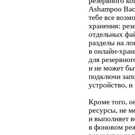
резервного ко
Ashampoo Bac
тебе все возм
хранения: рез
отдельных фай
разделы на ло
в онлайн-хра
для резервног
и не может бы
подключи за
устройство, и 
Кроме того, о
ресурсы, не м
и выполняет 
в фоновом ре