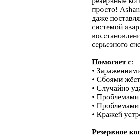
резервные коп
просто! Asham
даже поставля
системой авар
восстановлени
серьезного си
Помогает с
:
• Заражениям
• Сбоями жёст
• Случайно у
• Проблемами
• Проблемами
• Кражей устр
Резервное ко