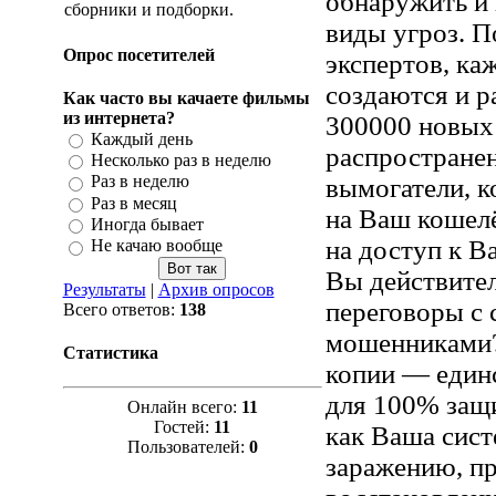
обнаружить и 
сборники и подборки.
виды угроз. 
Опрос посетителей
экспертов, ка
создаются и 
Как часто вы качаете фильмы
из интернета?
300000 новых
Каждый день
распростране
Несколько раз в неделю
Раз в неделю
вымогатели, 
Раз в месяц
на Ваш кошел
Иногда бывает
на доступ к В
Не качаю вообще
Вы действител
Результаты
|
Архив опросов
переговоры с
Всего ответов:
138
мошенниками?
Статистика
копии — един
для 100% защи
Онлайн всего:
11
Гостей:
11
как Ваша сист
Пользователей:
0
заражению, п