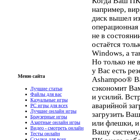
Когда Ваш ПК
например, вир
диск вышел из
операционная
не в состояни
остаётся толь
Windows, а та
Но только не в
у Вас есть рез
Меню сайта
Ashampoo® Ba
сэкономит Ва
Лучшие статьи
Файлы для вас
и усилий. Вст
Казуальные игры
аварийной заг
PC игры для всех
Лучшие онлайн игры
загрузить Ва
Браузерные игры
или флешки, и
Азартные онлайн игры
Видео - смотреть онлайн
Вашу систему
Тесты онлайн
Ссылки для всех