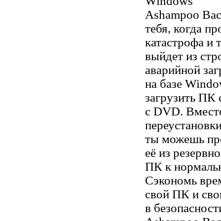
Windows
Ashampoo Bac
тебя, когда п
катастрофа и 
выйдет из стр
аварийной заг
на базе Windo
загрузить ПК 
с DVD. Вмест
переустановки
ты можешь пр
её из резервн
ПК к нормаль
Сэкономь вре
свой ПК и св
в безопаснос