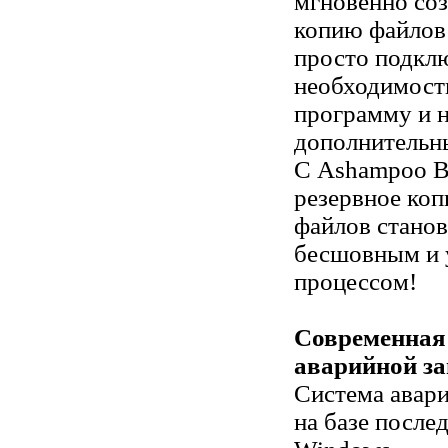
мгновенно соз
копию файлов 
просто подкл
необходимости
программу и 
дополнительн
С Ashampoo B
резервное коп
файлов станов
бесшовным и 
процессом!
Современная
аварийной за
Система авари
на базе после