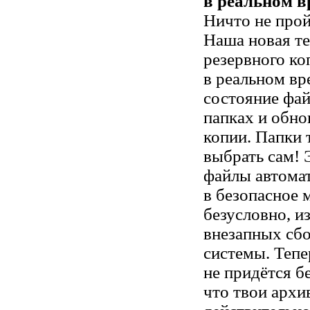
в реальном в
Ничто не про
Наша новая т
резервного ко
в реальном вр
состояние фа
папках и обно
копии. Папки
выбрать сам! Э
файлы автома
в безопасное м
безусловно, и
внезапных сбо
системы. Тепе
не придётся б
что твои архи