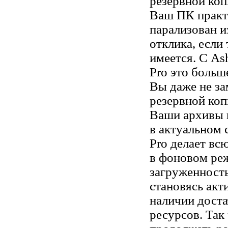
резервной коп
Ваш ПК практ
парализован и
отклика, если
имеется. С A
Pro это больш
Вы даже не за
резервной коп
Ваши архивы в
в актуальном 
Pro делает вс
в фоновом ре
загруженност
становясь акт
наличии доста
ресурсов. Так