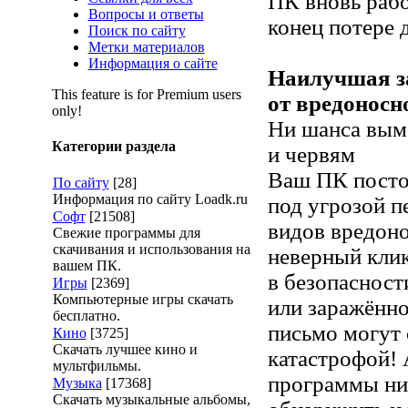
ПК вновь рабо
Вопросы и ответы
конец потере 
Поиск по сайту
Метки материалов
Информация о сайте
Наилучшая з
This feature is for Premium users
от вредоносн
only!
Ни шанса вым
Категории раздела
и червям
Ваш ПК посто
По сайту
[28]
Информация по сайту Loadk.ru
под угрозой 
Софт
[21508]
видов вредон
Свежие программы для
скачивания и использования на
неверный клик
вашем ПК.
в безопасност
Игры
[2369]
Компьютерные игры скачать
или заражённо
бесплатно.
письмо могут 
Кино
[3725]
Скачать лучшее кино и
катастрофой!
мультфильмы.
программы ни
Музыка
[17368]
Скачать музыкальные альбомы,