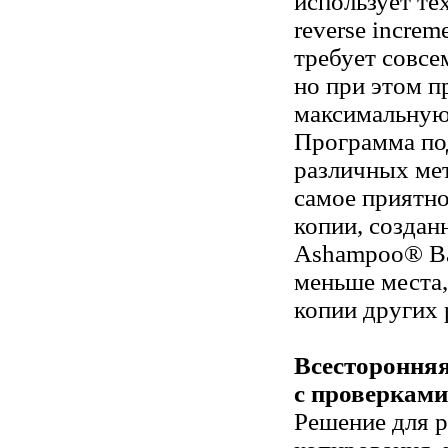
использует те
reverse increm
требует совсе
но при этом п
максимальную
Программа по
различных мет
самое приятно
копии, созда
Ashampoo® Ba
меньше места,
копии других
Всестороння
с проверками
Решение для р