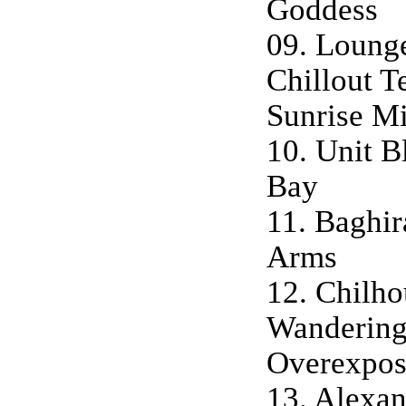
Goddess
09. Lounge
Chillout T
Sunrise M
10. Unit B
Bay
11. Baghir
Arms
12. Chilho
Wandering
Overexpos
13. Alexan