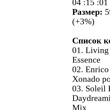
04 :15 :01
Размер:
5
(+3%)
Список к
01. Livin
Essence
02. Enrico
Xonado po
03. Soleil 
Daydreami
Mix