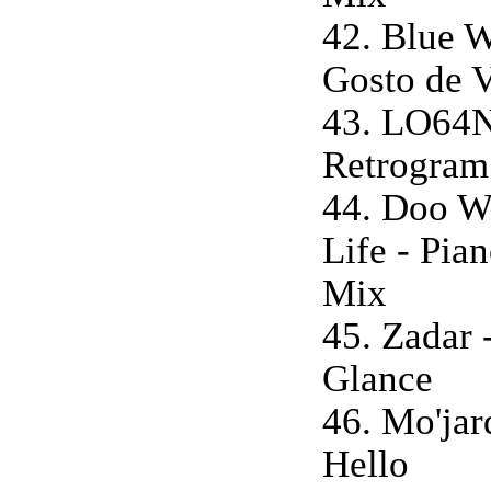
42. Blue W
Gosto de 
43. LO64N
Retrogram
44. Doo W
Life - Pia
Mix
45. Zadar 
Glance
46. Mo'jar
Hello