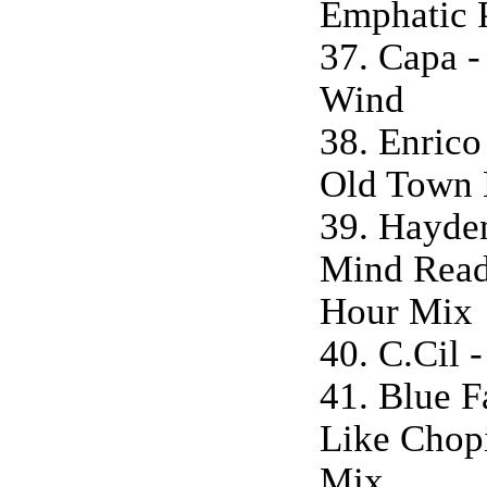
Emphatic 
37. Capa -
Wind
38. Enrico
Old Town 
39. Hayde
Mind Read
Hour Mix
40. C.Cil 
41. Blue F
Like Chopi
Mix