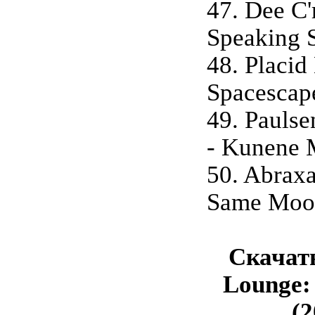
47. Dee C'r
Speaking S
48. Placid 
Spacescap
49. Paulse
- Kunene 
50. Abraxa
Same Moo
Скачать
Lounge:
(2