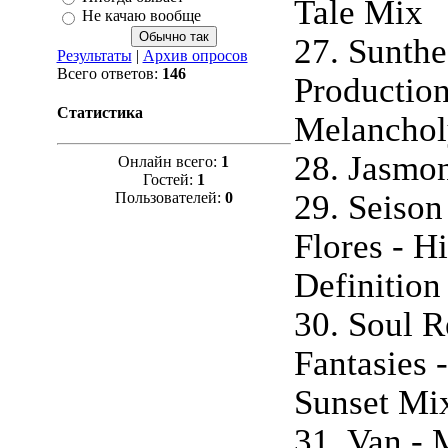
Tale Mix
Не качаю вообще
27. Sunthe
Результаты
|
Архив опросов
Всего ответов:
146
Production
Статистика
Melanchol
28. Jasmon
Онлайн всего:
1
Гостей:
1
29. Seison
Пользователей:
0
Flores - H
Definition
30. Soul R
Fantasies 
Sunset Mi
31. Van - 