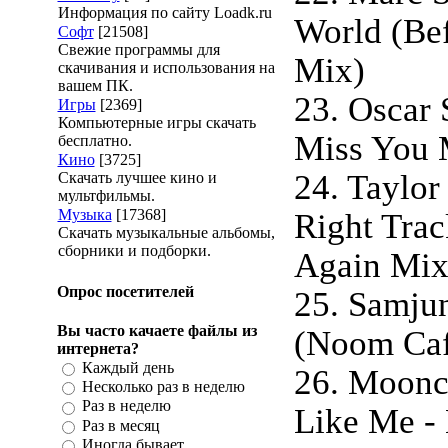
Информация по сайту Loadk.ru
World (Be
Софт
[21508]
Свежие программы для
Mix)
скачивания и использования на
вашем ПК.
23. Oscar S
Игры
[2369]
Компьютерные игры скачать
Miss You 
бесплатно.
Кино
[3725]
24. Taylor
Скачать лучшее кино и
мультфильмы.
Музыка
[17368]
Right Trac
Скачать музыкальные альбомы,
сборники и подборки.
Again Mi
Опрос посетителей
25. Samjun
Вы часто качаете файлы из
(Noom Caf
интернета?
Каждый день
26. Moonci
Несколько раз в неделю
Раз в неделю
Like Me - 
Раз в месяц
Иногда бывает