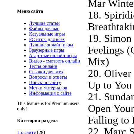
Mar Winte
Меню сайта
18. Spiridi
Лучшие статьи
Breathtaki
Файлы для вас
Казуальные игры
19. Simon 
PC игры для всех
Лучшие онлайн игры
Feelings (
Браузерные игры
Азартные онлайн игры
Mix)
Видео - смотреть онлайн
Тесты онлайн
20. Oliver
Ссылки для всех
Вопросы и ответы
Up to You
Поиск по сайту
Метки материалов
Информация о сайте
21. Sundan
This feature is for Premium users
Open Your
only!
Falling to
Категории раздела
22. Marc S
По сайту
[28]