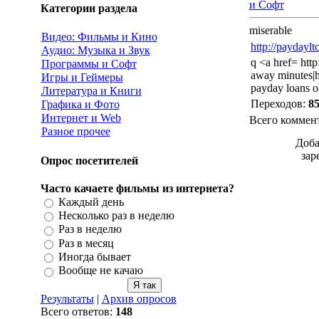
и Софт
Категории раздела
miserable
Видео: Фильмы и Кино
http://paydaylt
Аудио: Музыка и Звук
q <a href= htt
Программы и Софт
away minutes|h
Игры и Геймеры
payday loans o
Литература и Книги
Переходов
:
8
Графика и Фото
Интернет и Web
Всего коммен
Разное прочее
Доба
зар
Опрос посетителей
Часто качаете фильмы из интернета?
Каждый день
Несколько раз в неделю
Раз в неделю
Раз в месяц
Иногда бывает
Вообще не качаю
Результаты
|
Архив опросов
Всего ответов:
148