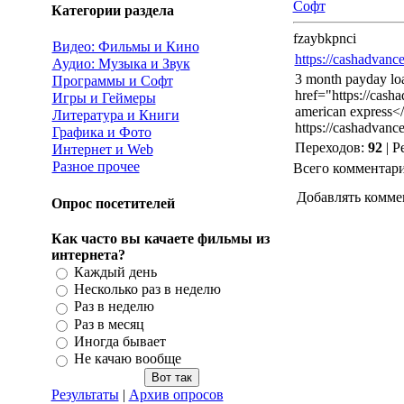
Софт
Категории раздела
fzaybkpnci
Видео: Фильмы и Кино
https://cashadvanc
Аудио: Музыка и Звук
3 month payday lo
Программы и Софт
href="https://cash
Игры и Геймеры
american express<
Литература и Книги
https://cashadvanc
Графика и Фото
Переходов
:
92
|
Р
Интернет и Web
Разное прочее
Всего комментар
Добавлять комме
Опрос посетителей
Как часто вы качаете фильмы из
интернета?
Каждый день
Несколько раз в неделю
Раз в неделю
Раз в месяц
Иногда бывает
Не качаю вообще
Результаты
|
Архив опросов